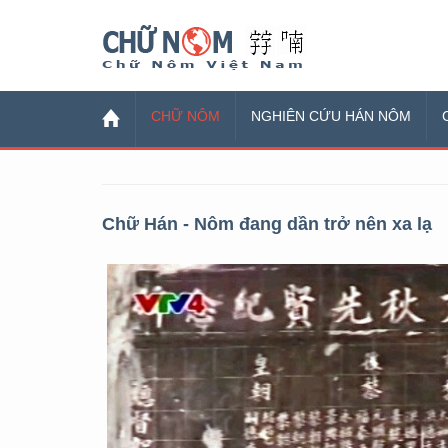
Chữ Nôm
CHỮ NÔM
NGHIÊN CỨU HÁN NÔM
Chữ Hán - Nôm đang dần trở nên xa lạ