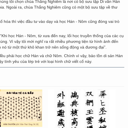
úng tôi chọn chùa Thắng Nghiêm là nơi có bộ sưu tập Di văn Hán
bia. Ngoài ra, chùa Thắng Nghiêm cũng có một bộ sưu tập về thư
số hóa thì việc đầu tư vào dạy và học Hán - Nôm cũng đóng vai trò
Khi học Hán - Nôm, từ xưa đến nay, lối học truyền thống của các cụ
úng. Vì vậy tôi mới nghĩ ra rất nhiều phương tiện từ hình ảnh đến
n nó từ một thứ khô khan trở nên sống động và đương đại”.
 đều phải học chữ Hán và chữ Nôm. Chính vì vậy, bảo tồn di sản Hán
tình yêu của lớp trẻ với loại hình chữ viết cổ này.