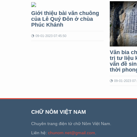
Giới thiệu bài văn chuông
của Lê Quý Đôn ở chùa
Phúc Khánh
09-01-2023 07:45:50
Văn bia ch
trị tư liệu
vấn đề sin
thời phon
09-01-2023 07:
CHỮ NÔM VIỆT NAM
Chuyên trang điện tử chữ Nôm Việt Nam.
Liên hệ:
chunom.net@gmail.com
.