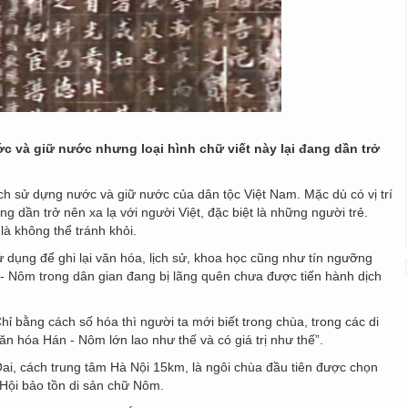
ớc và giữ nước nhưng loại hình chữ viết này lại đang dần trở
ịch sử dựng nước và giữ nước của dân tộc Việt Nam. Mặc dù có vị trí
ng dần trở nên xa lạ với người Việt, đặc biệt là những người trẻ.
à không thể tránh khỏi.
ụng để ghi lại văn hóa, lịch sử, khoa học cũng như tín ngưỡng
n - Nôm trong dân gian đang bị lãng quên chưa được tiến hành dịch
 bằng cách số hóa thì người ta mới biết trong chùa, trong các di
ăn hóa Hán - Nôm lớn lao như thế và có giá trị như thế”.
, cách trung tâm Hà Nội 15km, là ngôi chùa đầu tiên được chọn
 Hội bảo tồn di sản chữ Nôm.