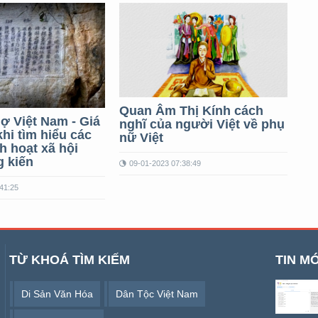
Quan Âm Thị Kính cách
ợ Việt Nam - Giá
nghĩ của người Việt về phụ
 khi tìm hiểu các
nữ Việt
h hoạt xã hội
g kiến
09-01-2023 07:38:49
41:25
TỪ KHOÁ TÌM KIẾM
TIN MỚ
Di Sản Văn Hóa
Dân Tộc Việt Nam