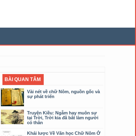
BÀI QUAN TÂM
Vài nét về chữ Nôm, nguồn gốc và
sự phát triển
Truyện Kiều: Ngẫm hay muôn sự
tại Trời, Trời kia đã bắt làm người
có thân
Khái lược Về Văn học Chữ Nôm Ở