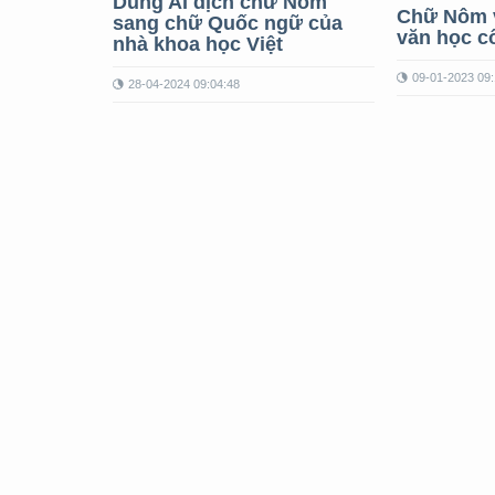
Dùng AI dịch chữ Nôm
Chữ Nôm v
sang chữ Quốc ngữ của
văn học c
nhà khoa học Việt
09-01-2023 09:
28-04-2024 09:04:48