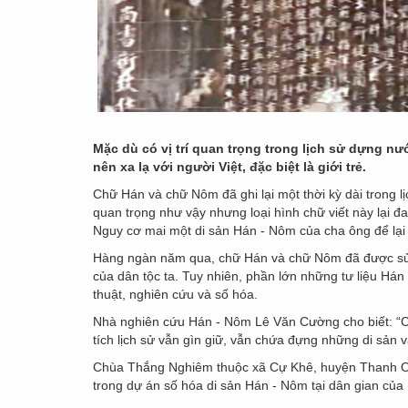
Mặc dù có vị trí quan trọng trong lịch sử dựng nư
nên xa lạ với người Việt, đặc biệt là giới trẻ.
Chữ Hán và chữ Nôm đã ghi lại một thời kỳ dài trong l
quan trọng như vậy nhưng loại hình chữ viết này lại đa
Nguy cơ mai một di sản Hán - Nôm của cha ông để lại l
Hàng ngàn năm qua, chữ Hán và chữ Nôm đã được sử d
của dân tộc ta. Tuy nhiên, phần lớn những tư liệu Há
thuật, nghiên cứu và số hóa.
Nhà nghiên cứu Hán - Nôm Lê Văn Cường cho biết: “Chỉ
tích lịch sử vẫn gìn giữ, vẫn chứa đựng những di sản v
Chùa Thắng Nghiêm thuộc xã Cự Khê, huyện Thanh Oai
trong dự án số hóa di sản Hán - Nôm tại dân gian của