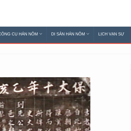
CÔNG CỤ HÁN NÔM
DI SẢN HÁN NÔM
LỊCH VẠN SỰ