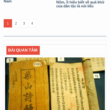
Nam
Nôm, ít hiểu biết về quá khứ
của dân tộc là nói liều
1
2
3
4
BÀI QUAN TÂM