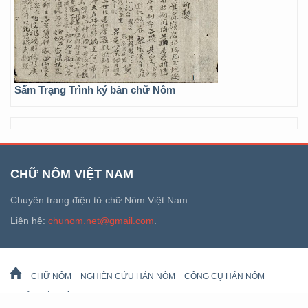
Sấm Trạng Trình ký bản chữ Nôm
CHỮ NÔM VIỆT NAM
Chuyên trang điện tử chữ Nôm Việt Nam.
Liên hệ:
chunom.net@gmail.com
.
CHỮ NÔM
NGHIÊN CỨU HÁN NÔM
CÔNG CỤ HÁN NÔM
DI SẢN HÁN NÔM
LỊCH VẠN SỰ