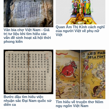
Quan Âm Thị Kính cách nghĩ
Văn bia chợ Việt Nam - Giá
của người Việt về phụ nữ
trị tư liệu khi tìm hiểu các
Việt
vấn đề sinh hoạt xã hội thời
phong kiến
Bước đầu tìm hiểu việc
nhuận sắc Đại Nam quốc sử
Tìm hiểu về truyện thơ Nôm
diễn ca
ngụ ngôn Việt Nam