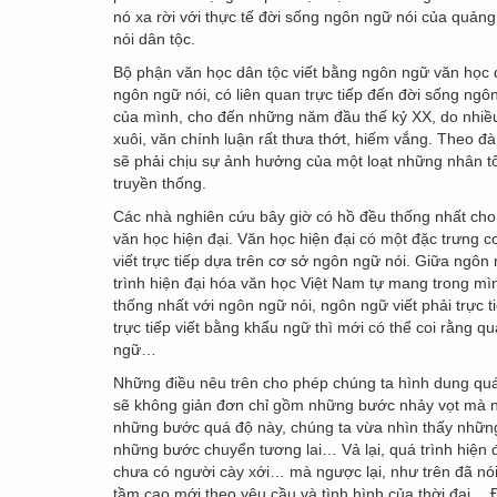
nó xa rời với thực tế đời sống ngôn ngữ nói của quản
nói dân tộc.
Bộ phận văn học dân tộc viết bằng ngôn ngữ văn học d
ngôn ngữ nói, có liên quan trực tiếp đến đời sống ngô
của mình, cho đến những năm đầu thế kỷ XX, do nhiều
xuôi, văn chính luận rất thưa thớt, hiếm vắng. Theo đà
sẽ phải chịu sự ảnh hưởng của một loạt những nhân tố
truyền thống.
Các nhà nghiên cứu bây giờ có hồ đều thống nhất cho
văn học hiện đại. Văn học hiện đại có một đặc trưng 
viết trực tiếp dựa trên cơ sở ngôn ngữ nói. Giữa ngôn 
trình hiện đại hóa văn học Việt Nam tự mang trong mì
thống nhất với ngôn ngữ nói, ngôn ngữ viết phải trực 
trực tiếp viết bằng khẩu ngữ thì mới có thể coi rằng 
ngữ…
Những điều nêu trên cho phép chúng ta hình dung quá
sẽ không giản đơn chỉ gồm những bước nhảy vọt mà ng
những bước quá độ này, chúng ta vừa nhìn thấy nhữn
những bước chuyển tương lai… Vả lại, quá trình hiện 
chưa có người cày xới… mà ngược lại, như trên đã nói, h
tầm cao mới theo yêu cầu và tình hình của thời đại… 