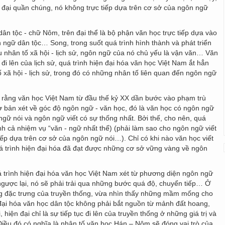
g đại quần chúng, nó không trực tiếp dựa trên cơ sở của ngôn ngữ
ân tộc - chữ Nôm, trên đại thể là bộ phận văn học trực tiếp dựa vào
n ngữ dân tộc… Song, trong suốt quá trình hình thành và phát triển
 nhân tố xã hội - lịch sử, ngôn ngữ của nó chủ yếu là vận văn… Văn
 đi lên của lịch sử, quá trình hiện đại hóa văn học Việt Nam ắt hẳn
 xã hội - lịch sử, trong đó có những nhân tố liên quan đến ngôn ngữ
 rằng văn học Việt Nam từ đầu thế kỷ XX dần bước vào phạm trù
cơ bản xét về góc độ ngôn ngữ - văn học, đó là văn học có ngôn ngữ
ngữ nói và ngôn ngữ viết có sự thống nhất. Bởi thế, cho nên, quá
nh cả nhiệm vụ “văn - ngữ nhất thể) (phải làm sao cho ngôn ngữ viết
tiếp dựa trên cơ sở của ngôn ngữ nói…). Chỉ có khi nào văn học viết
quá trình hiện đại hóa đã đạt được những cơ sở vững vàng về ngôn
 trình hiện đại hóa văn học Việt Nam xét từ phương diện ngôn ngữ
ược lại, nó sẽ phải trải qua những bước quá độ, chuyển tiếp… Ở
g đặc trưng của truyền thống, vừa nhìn thấy những mầm mống cho
đại hóa văn học dân tộc không phải bắt nguồn từ mảnh đất hoang,
iện đại chỉ là sự tiếp tục đi lên của truyền thống ở những giá trị và
Điều đó có nghĩa là nhân tố văn học Hán – Nôm sẽ đóng vai trò của