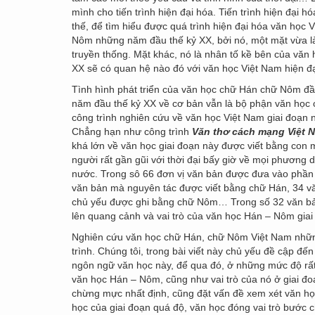
mình cho tiến trình hiện đại hóa. Tiến trình hiện đại h
thế, để tìm hiểu được quá trình hiện đại hóa văn học 
Nôm những năm đầu thế kỷ XX, bởi nó, một mặt vừa l
truyền thống. Mặt khác, nó là nhân tố kề bên của văn
XX sẽ có quan hệ nào đó với văn học Việt Nam hiện đạ
Tình hình phát triển của văn học chữ Hán chữ Nôm đầ
năm đầu thế kỷ XX về cơ bản vẫn là bộ phận văn học 
công trình nghiên cứu về văn học Việt Nam giai đoạn
Chẳng hạn như công trình
Văn thơ cách mạng Việt 
khá lớn về văn học giai đoạn này được viết bằng con m
người rất gần gũi với thời đại bấy giờ về mọi phươn
nước. Trong sô 66 đơn vị văn bản được đưa vào phần 
văn bản mà nguyên tác được viết bằng chữ Hán, 34 
chủ yếu được ghi bằng chữ Nôm… Trong số 32 văn bản
lên quang cảnh và vai trò của văn học Hán – Nôm giai 
Nghiên cứu văn học chữ Hán, chữ Nôm Việt Nam những
trình. Chúng tôi, trong bài viết này chủ yếu đề cập đ
ngôn ngữ văn học này, để qua đó, ở những mức độ rất
văn học Hán – Nôm, cũng như vai trò của nó ở giai đo
chừng mực nhất định, cũng đặt vấn đề xem xét văn họ
học của giai đoạn quá độ, văn học đóng vai trò bước