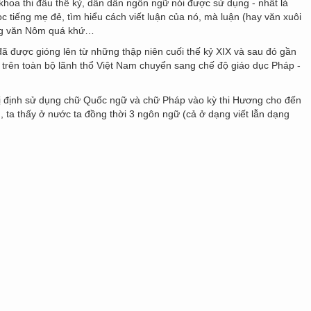
hoa thi đầu thế kỷ, dần dần ngôn ngữ nói được sử dụng - nhất là
c tiếng mẹ đẻ, tìm hiểu cách viết luận của nó, mà luận (hay văn xuôi
ong văn Nôm quá khứ…
ã được gióng lên từ những thập niên cuối thế kỷ XIX và sau đó gần
rên toàn bộ lãnh thổ Việt Nam chuyển sang chế độ giáo dục Pháp -
ị định sử dụng chữ Quốc ngữ và chữ Pháp vào kỳ thi Hương cho đến
, ta thấy ở nước ta đồng thời 3 ngôn ngữ (cả ở dạng viết lẫn dạng