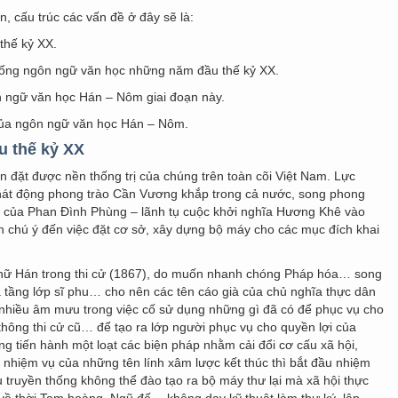
n, cấu trúc các vấn đề ở đây sẽ là:
thế kỷ XX.
sống ngôn ngữ văn học những năm đầu thế kỷ XX.
n ngữ văn học Hán – Nôm giai đoạn này.
i của ngôn ngữ văn học Hán – Nôm.
u thế kỷ XX
n đặt được nền thống trị của chúng trên toàn cõi Việt Nam. Lực
 phát động phong trào Cần Vương khắp trong cả nước, song phong
hết của Phan Đình Phùng – lãnh tụ cuộc khởi nghĩa Hương Khê vào
n chú ý đến việc đặt cơ sở, xây dựng bộ máy cho các mục đích khai
chữ Hán trong thi cử (1867), do muốn nhanh chóng Pháp hóa… song
à tầng lớp sĩ phu… cho nên các tên cáo già của chủ nghĩa thực dân
 nhiều âm mưu trong việc cố sử dụng những gì đã có để phục vụ cho
ông thi cử cũ… để tạo ra lớp người phục vụ cho quyền lợi của
g tiến hành một loạt các biện pháp nhằm cải đổi cơ cấu xã hội,
hi nhiệm vụ của những tên lính xâm lược kết thúc thì bắt đầu nhiệm
u truyền thống không thể đào tạo ra bộ máy thư lại mà xã hội thực