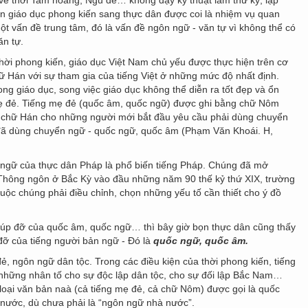
về thời Tam hoàng, Ngũ đế… không dạy kỹ thuật làm thư ký, lập
ền giáo dục phong kiến sang thực dân được coi là nhiệm vụ quan
một vấn đề trung tâm, đó là vấn đề ngôn ngữ - văn tự vì không thể có
ăn tự.
thời phong kiến, giáo dục Việt Nam chủ yếu được thực hiện trên cơ
 Hán với sự tham gia của tiếng Việt ở những mức độ nhất định.
ng giáo dục, song việc giáo dục không thể diễn ra tốt đẹp và ổn
mẹ đẻ. Tiếng mẹ đẻ (quốc âm, quốc ngữ) được ghi bằng chữ Nôm
y chữ Hán cho những người mới bắt đầu yêu cầu phải dùng chuyển
i đã dùng chuyển ngữ - quốc ngữ, quốc âm (Phạm Văn Khoái. H,
n ngữ của thực dân Pháp là phổ biến tiếng Pháp. Chúng đã mở
hông ngôn ở Bắc Kỳ vào đầu những năm 90 thế kỷ thứ XIX, trường
ộc chúng phải điều chỉnh, chọn những yếu tố cần thiết cho ý đồ
giúp đỡ của quốc âm, quốc ngữ… thì bây giờ bọn thực dân cũng thấy
đỡ của tiếng người bản ngữ - Đó là
quốc ngữ, quốc âm.
ẻ, ngôn ngữ dân tộc. Trong các điều kiện của thời phong kiến, tiếng
 những nhân tố cho sự độc lập dân tộc, cho sự đối lập Bắc Nam…
 loại văn bản naà (cả tiếng mẹ đẻ, cả chữ Nôm) được gọi là quốc
 nước, dù chưa phải là “ngôn ngữ nhà nước”.