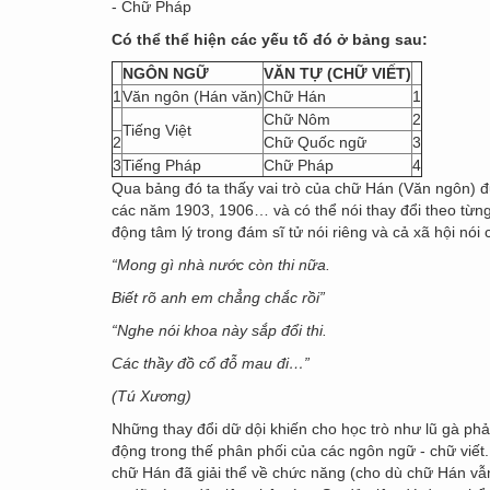
- Chữ Pháp
Có thể thể hiện các yếu tố đó ở bảng sau:
NGÔN NGỮ
VĂN TỰ (CHỮ VIẾT)
1
Văn ngôn (Hán văn)
Chữ Hán
1
Chữ Nôm
2
Tiếng Việt
2
Chữ Quốc ngữ
3
3
Tiếng Pháp
Chữ Pháp
4
Qua bảng đó ta thấy vai trò của chữ Hán (Văn ngôn) đ
các năm 1903, 1906… và có thể nói thay đổi theo từn
động tâm lý trong đám sĩ tử nói riêng và cả xã hội nó
“Mong gì nhà nước còn thi nữa.
Biết rõ anh em chẳng chắc rồi”
“Nghe nói khoa này sắp đổi thi.
Các thầy đồ cổ đỗ mau đi…”
(Tú Xương)
Những thay đổi dữ dội khiến cho học trò như lũ gà phả
động trong thế phân phối của các ngôn ngữ - chữ viết
chữ Hán đã giải thể về chức năng (cho dù chữ Hán vẫn 