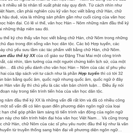
óa ít nhiều sẽ bị nhân tố xuất phát này quy định. Từ cách nhìn như
Việt Nam, cần phải nghiên cứu kỹ văn học viết bằng chữ Hán, chữ
à hậu duệ, vừa là những sản phẩm gần như cuối cùng của văn học
 học hiện đại. Có lẽ vì thế, văn học Hán – Nôm những năm đầu thế kỷ
i những thập niên sau đó.
u thế kỷ cho thấy văn học viết bằng chữ Hán, chữ Nôm trong những
chủ đạo trong đời sống văn học dân tộc. Các bộ Hợp tuyển, các
 này chủ yếu sưu tầm các tác phẩm viết bằng chữ Hán, chữ Nôm.
Nam đầu thế kỷ XX
của cố giáo sư Đặng Thai Mai một công trình
ắt, cái nhìn, tâm tưởng của một người chứng kiến lịch sử, của một
g diện… đã chủ yếu dành cho văn học Hán – Nôm của các sĩ phu yêu
hai của tập sách với tư cách như là phần
Hợp tuyển
thì có tới 32
văn bản bằng quốc âm, quốc ngữ nhưng quốc âm, quốc ngữ ở đây
 Hán văn ấy thì chủ yếu là các văn bản chính luận… Điều ấy nói
đoạn này trong tiến trình tiến hóa của văn học dân tộc.
 năm đầu thế kỷ XX là những vấn đề rất lớn và đã có nhiều công
ến một số vấn đề có liên quan đến phương diện ngôn ngữ của loại
 hạn chế góp phần làm sáng tỏ tiến trình vận động của ngôn ngữ
ạn này cho tiến trình hiện đại hóa văn học Việt Nam… Và cũng trong
c chữ Hán, chữ Nôm của các sĩ phu yêu nước đầu thế kỷ như là văn
 chuyển từ truyền thống sang hiện đại về phương diện ngôn ngữ…