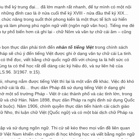
u thế kỷ trung đại… đã lớn mạnh rất nhanh, để tự mình có một nội
 những đỉnh cao là ở nửa cuối thế kỷ XVIII - nửa đầu thế kỷ XIX…
chức năng trong suốt thời phong kiến là một thực tế lịch sử hiển
ựng và làm phong phú ngôn ngữ viết (ngôn ngữ văn học). Tiếng mẹ đẻ
tự phổ biến hơn cả ghi lại - chữ Nôm và văn tự chữ cái âm – cũng
o bọn thực dân phải tính đến
nhân tố tiếng Việt
trong chính sách
áp sẽ chú ý đến tiếng Việt được ghi ở dạng văn tự chữ cái La tinh.
có thể đọc, viết bằng chữ quốc ngữ đối với chúng ta là hết sức có
ng ta có thể học rất dễ dàng các ký hiệu đó, và sự liên hệ của
S.96. 3/1967. tr.15).
, nhưng nắm được tiếng Việt thì lại là một vấn đề khác. Việc đó khó
hữ cái là đủ… thực dân Pháp đã sử dụng tiếng Việt ở dạng ghi
ột số trường Pháp - Việt ở các thành phố và các tỉnh lớn, trong
gữ và chữ Hán. Năm 1898, thực dân Pháp ra nghị định sử dụng Quốc
t buộc). Năm 1906, chính quyền thực dân tiến hành cải cách giáo
ữ Nho, thi luận chữ Việt (Quốc ngữ) và có một bài dịch chữ Pháp ra
 tập và sử dụng ngôn ngữ. Thi cử sẽ kéo theo mọi vấn đề liên quan
 ở Việt Nam khiến cho người đi học không học và viết bằng ngôn ngữ