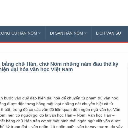
CÔNG CỤ HÁN NÔM
DI SẢN HÁN NÔM
LỊCH VẠN SỰ
ết bằng chữ Hán, chữ Nôm những năm đầu thế kỷ
 hiện đại hóa văn học Việt Nam
n bước vào quỹ đạo hiện đại hóa để chuyển từ phạm trù văn học
hống được đặc trưng bằng một loạt những nét chuyên biệt cả từ
thuật, trong đó có các vấn đề liên quan đến ngôn ngữ văn tự. Văn
Nôm, nên có người gọi đó là văn học Hán – Nôm. Văn học Hán –
ết bằng chữ Hán trên cơ sở một hình thái ngôn ngữ viết vốn được
thế kỷ trung đại – văn ngôn. Là ngôn ngữ - văn tự vay mượn, do vậy,