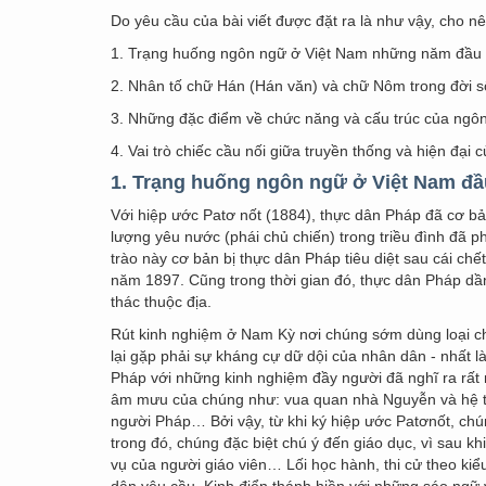
Do yêu cầu của bài viết được đặt ra là như vậy, cho nê
1. Trạng huống ngôn ngữ ở Việt Nam những năm đầu 
2. Nhân tố chữ Hán (Hán văn) và chữ Nôm trong đời 
3. Những đặc điểm về chức năng và cấu trúc của ngô
4. Vai trò chiếc cầu nối giữa truyền thống và hiện đạ
1. Trạng huống ngôn ngữ ở Việt Nam đầ
Với hiệp ước Patơ nốt (1884), thực dân Pháp đã cơ bả
lượng yêu nước (phái chủ chiến) trong triều đình đã
trào này cơ bản bị thực dân Pháp tiêu diệt sau cái c
năm 1897. Cũng trong thời gian đó, thực dân Pháp dầ
thác thuộc địa.
Rút kinh nghiệm ở Nam Kỳ nơi chúng sớm dùng loại 
lại gặp phải sự kháng cự dữ dội của nhân dân - nhất l
Pháp với những kinh nghiệm đầy người đã nghĩ ra rất
âm mưu của chúng như: vua quan nhà Nguyễn và hệ th
người Pháp… Bởi vậy, từ khi ký hiệp ước Patơnốt, chún
trong đó, chúng đặc biệt chú ý đến giáo dục, vì sau k
vụ của người giáo viên… Lối học hành, thi cử theo kiể