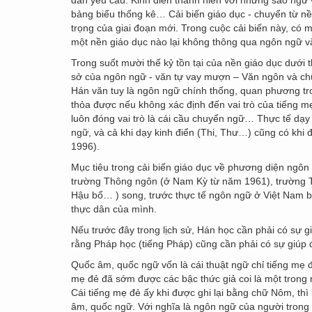
dân yêu cầu. Kinh điển thánh hiền với những sáo ngữ 
bảng biểu thống kê… Cải biến giáo dục - chuyển từ n
trọng của giai đoạn mới. Trong cuộc cải biến này, có 
một nền giáo dục nào lại không thông qua ngôn ngữ v
Trong suốt mười thế kỷ tồn tại của nền giáo dục dưới 
sở của ngôn ngữ - văn tự vay mượn – Văn ngôn và chữ
Hán văn tuy là ngôn ngữ chính thống, quan phương tro
thỏa được nếu không xác định đến vai trò của tiếng 
luôn đóng vai trò là cái cầu chuyển ngữ… Thực tế dạ
ngữ, và cả khi dạy kinh điển (Thi, Thư…) cũng có kh
1996).
Mục tiêu trong cải biến giáo dục về phương diện ngô
trường Thông ngôn (ở Nam Kỳ từ năm 1961), trường T
Hậu bổ… ) song, trước thực tế ngôn ngữ ở Việt Nam bu
thực dân của mình.
Nếu trước đây trong lịch sử, Hán học cần phải có sự 
rằng Pháp học (tiếng Pháp) cũng cần phải có sự giúp 
Quốc âm, quốc ngữ vốn là cái thuật ngữ chỉ tiếng mẹ đ
mẹ đẻ đã sớm được các bậc thức giả coi là một trong
Cái tiếng mẹ đẻ ấy khi được ghi lại bằng chữ Nôm, thì
âm, quốc ngữ. Với nghĩa là ngôn ngữ của người trong