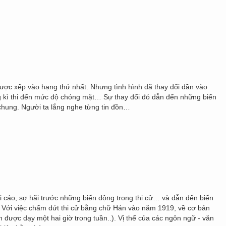
ược xếp vào hạng thứ nhất. Nhưng tình hình đã thay đổi dần vào
g kì thi đến mức độ chóng mặt… Sự thay đổi đó dẫn đến những biến
i chung. Người ta lắng nghe từng tin đồn…
i cáo, sợ hãi trước những biến động trong thi cử… và dẫn đến biến
. Với việc chấm dứt thi cử bằng chữ Hán vào năm 1919, về cơ bản
được dạy một hai giờ trong tuần..). Vị thế của các ngôn ngữ - văn