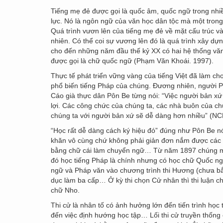
Tiếng mẹ đẻ được gọi là quốc âm, quốc ngữ trong nhiề
lực. Nó là ngôn ngữ của văn học dân tộc mà một trong
Quá trình vươn lên của tiếng mẹ đẻ về mặt cấu trúc và 
nhiên. Có thể coi sự vương lên đó là quá trình xây d
cho đến những năm đầu thế kỷ XX có hai hệ thống văn 
được gọi là chữ quốc ngữ (Phạm Văn Khoái. 1997).
Thực tế phát triển vững vàng của tiếng Việt đã làm ch
phổ biến tiếng Pháp của chúng. Đương nhiên, người Ph
Cáo già thực dân Pôn Be từng nói: “Việc người bản xứ 
lợi. Các công chức của chúng ta, các nhà buôn của chú
chúng ta với người bản xứ sẽ dễ dàng hơn nhiều” (NCL
“Học rất dễ dàng cách ký hiệu đó” đúng như Pôn Be nói
khăn vô cùng chứ không phải giản đơn nắm được các c
bằng chữ cái làm chuyển ngữ… Từ năm 1897 chúng mở m
đó học tiếng Pháp là chính nhưng có học chữ Quốc n
ngữ và Pháp văn vào chương trình thi Hương (chưa bắ
dục làm ba cấp… Ở kỳ thi chọn Cử nhân thì thi luận ch
chữ Nho.
Thi cử là nhân tố có ảnh hưởng lớn đến tiến trình học
đến việc định hướng học tập… Lối thi cử truyền thống