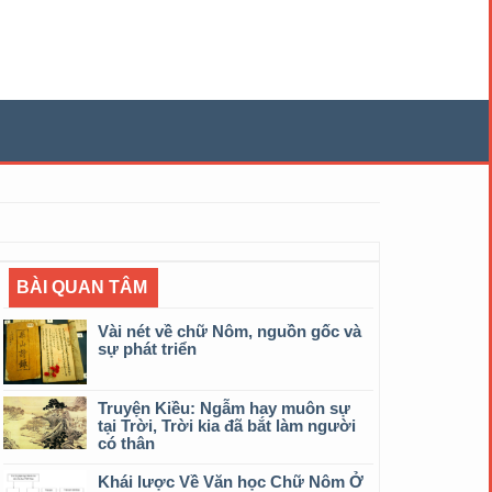
BÀI QUAN TÂM
Vài nét về chữ Nôm, nguồn gốc và
sự phát triển
Truyện Kiều: Ngẫm hay muôn sự
tại Trời, Trời kia đã bắt làm người
có thân
Khái lược Về Văn học Chữ Nôm Ở