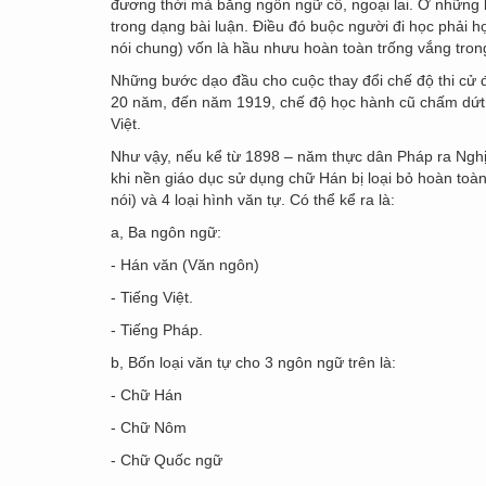
đương thời mà bằng ngôn ngữ cổ, ngoại lai. Ở những k
trong dạng bài luận. Điều đó buộc người đi học phải họ
nói chung) vốn là hầu nhưu hoàn toàn trống vắng tr
Những bước dạo đầu cho cuộc thay đổi chế độ thi cử đ
20 năm, đến năm 1919, chế độ học hành cũ chấm dứt t
Việt.
Như vậy, nếu kể từ 1898 – năm thực dân Pháp ra Ngh
khi nền giáo dục sử dụng chữ Hán bị loại bỏ hoàn toàn
nói) và 4 loại hình văn tự. Có thể kể ra là:
a, Ba ngôn ngữ:
- Hán văn (Văn ngôn)
- Tiếng Việt.
- Tiếng Pháp.
b, Bốn loại văn tự cho 3 ngôn ngữ trên là:
- Chữ Hán
- Chữ Nôm
- Chữ Quốc ngữ