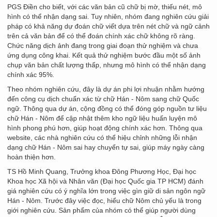
PGS Điền cho biết, với các văn bản cũ chữ bị mờ, thiếu nét, mô
hình có thể nhận dạng sai. Tuy nhiên, nhóm đang nghiên cứu giải
pháp có khả năng dự đoán chữ viết dựa trên nét chữ và ngữ cảnh
trên cả văn bản để có thể đoán chính xác chữ không rõ ràng.
Chức năng dịch ảnh đang trong giai đoạn thử nghiệm và chưa
ứng dụng công khai. Kết quả thử nghiệm bước đầu một số ảnh
chụp văn bản chất lượng thấp, nhưng mô hình có thể nhận dạng
chính xác 95%.
Theo nhóm nghiên cứu, đây là dự án phi lợi nhuận nhằm hướng
đến công cụ dịch chuẩn xác từ chữ Hán - Nôm sang chữ Quốc
ngữ. Thông qua dự án, cộng đồng có thể đóng góp nguồn tư liệu
chữ Hán - Nôm để cập nhật thêm kho ngữ liệu huấn luyện mô
hình phong phú hơn, giúp hoạt động chính xác hơn. Thông qua
website, các nhà nghiên cứu có thể hiệu chỉnh những lỗi nhận
dạng chữ Hán - Nôm sai hay chuyển tự sai, giúp máy ngày càng
hoàn thiện hơn.
TS Hồ Minh Quang, Trưởng khoa Đông Phương Học, Đại học
Khoa học Xã hội và Nhân văn (Đại học Quốc gia TP HCM) đánh
giá nghiên cứu có ý nghĩa lớn trong việc gìn giữ di sản ngôn ngữ
Hán - Nôm. Trước đây việc đọc, hiểu chữ Nôm chủ yếu là trong
giới nghiên cứu. Sản phẩm của nhóm có thể giúp người dùng