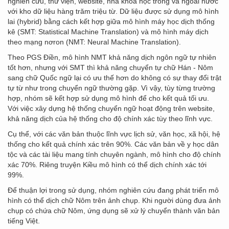
nghiên cứu, thư viện, website, nhà khoa học trong và ngoài nước
với kho dữ liệu hàng trăm triệu từ. Dữ liệu được sử dụng mô hình
lai (hybrid) bằng cách kết hợp giữa mô hình máy học dịch thống
kê (SMT: Statistical Machine Translation) và mô hình máy dịch
theo mạng nơron (NMT: Neural Machine Translation).
Theo PGS Điền, mô hình NMT khả năng dịch ngôn ngữ tự nhiên
tốt hơn, nhưng với SMT thì khả năng chuyển tự chữ Hán - Nôm
sang chữ Quốc ngữ lại có ưu thế hơn do không có sự thay đổi trật
tự từ như trong chuyển ngữ thường gặp. Vì vậy, tùy từng trường
hợp, nhóm sẽ kết hợp sử dụng mô hình để cho kết quả tối ưu.
Với việc xây dựng hệ thống chuyển ngữ hoạt động trên website,
khả năng dịch của hệ thống cho độ chính xác tùy theo lĩnh vực.
Cụ thể, với các văn bản thuộc lĩnh vực lịch sử, văn học, xã hội, hệ
thống cho kết quả chính xác trên 90%. Các văn bản về y học dân
tộc và các tài liệu mang tính chuyên ngành, mô hình cho độ chính
xác 70%. Riêng truyện Kiều mô hình có thể dịch chính xác tới
99%.
Để thuận lợi trong sử dụng, nhóm nghiên cứu đang phát triển mô
hình có thể dịch chữ Nôm trên ảnh chụp. Khi người dùng đưa ảnh
chụp có chứa chữ Nôm, ứng dụng sẽ xử lý chuyển thành văn bản
tiếng Việt.