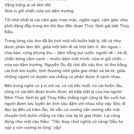
Vầng trăng ai xẻ làm đôi
Nửa in gối chiếc nửa soi dặm trường
Tôi nhớ nhất là cái cảm giác man mác, ngậm ngùi, cảm giác chia
phôi dâng đầy trong tim khi đọc đến đoạn Thúc Sinh giã biệt Thúy
Kiều.
Trong từng câu thơ đã ẩn tình một nỗi buồn biệt ly, tất cả như
được phân làm đôi, giữa một bên đi và một bên ở: lên ngựa –
chia bào, rừng phong thu – dặm hồng bụi cuốn, người về – kẻ đi,
chiếc bóng năm canh – muôn dặm một mình, nửa in gối chiếc –
nửa soi dặm trường. Nguyễn Du đã chẻ đôi câu thơ, tứ thơ bằng
cái tình lưu luyến, tình thương nhớ giữa giai nhân và tài tử, giữa
những người có duyên mà chẳng có phận được ở cạnh nhau.
Bên trong nghe có ý vị xót xa, có cái tiếc nuối, có cái buồn rầu,
cũng có cái tiên đoán trước được số kiếp biệt ly của hai người.
Đêm Thúc Sinh từ giã Thúy Kiều chẳng ngờ cũng là lần cuối hai
người được lưu luyến ân tình sâu đậm với nhau như vậy. Đọc đi
đọc lại đến cả trăm lần, tôi vẫn cứ vương vấn vương vấn mãi
chuyện tình buồn chẳng có hậu của tài tử giai nhân. Lại cũng
đúng như một câu Kiều: “Tiếc thay chút nghĩa cũ càng/ Dẫu lìa
ngó ý còn vương tơ lòng” vậy!