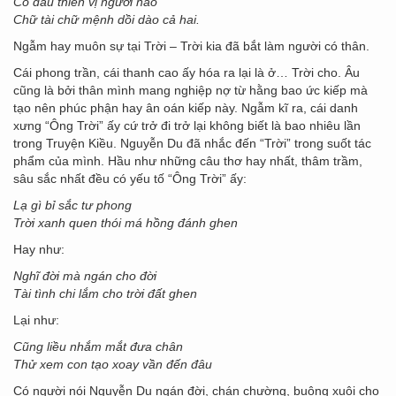
Có đâu thiên vị người nào
Chữ tài chữ mệnh dồi dào cả hai.
Ngẫm hay muôn sự tại Trời – Trời kia đã bắt làm người có thân.
Cái phong trần, cái thanh cao ấy hóa ra lại là ở… Trời cho. Âu
cũng là bởi thân mình mang nghiệp nợ từ hằng bao ức kiếp mà
tạo nên phúc phận hay ân oán kiếp này. Ngẫm kĩ ra, cái danh
xưng “Ông Trời” ấy cứ trở đi trở lại không biết là bao nhiêu lần
trong Truyện Kiều. Nguyễn Du đã nhắc đến “Trời” trong suốt tác
phẩm của mình. Hầu như những câu thơ hay nhất, thâm trầm,
sâu sắc nhất đều có yếu tố “Ông Trời” ấy:
Lạ gì bỉ sắc tư phong
Trời xanh quen thói má hồng đánh ghen
Hay như:
Nghĩ đời mà ngán cho đời
Tài tình chi lắm cho trời đất ghen
Lại như:
Cũng liều nhắm mắt đưa chân
Thử xem con tạo xoay vần đến đâu
Có người nói Nguyễn Du ngán đời, chán chường, buông xuôi cho