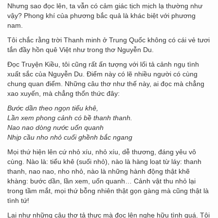
Nhưng sao đọc lên, ta vẫn có cảm giác tịch mịch lạ thường như
vậy? Phong khí của phương bắc quả là khác biệt với phương
nam.
Tôi chắc rằng trời Thanh minh ở Trung Quốc không có cái vẻ tươi
tắn đầy hồn quê Việt như trong thơ Nguyễn Du.
Đọc Truyện Kiều, tôi cũng rất ấn tượng với lối tả cảnh ngụ tình
xuất sắc của Nguyễn Du. Điểm này có lẽ nhiều người có cùng
chung quan điểm. Những câu thơ như thế này, ai đọc mà chẳng
xao xuyến, mà chẳng thổn thức đây:
Bước dần theo ngọn tiểu khê,
Lần xem phong cảnh có bề thanh thanh.
Nao nao dòng nước uốn quanh
Nhịp cầu nho nhỏ cuối ghềnh bắc ngang
Mọi thứ hiện lên cứ nhỏ xíu, nhỏ xíu, dễ thương, đáng yêu vô
cùng. Nào là: tiểu khê (suối nhỏ), nào là hàng loạt từ láy: thanh
thanh, nao nao, nho nhỏ, nào là những hành động thật khẽ
khàng: bước dần, lần xem, uốn quanh… Cảnh vật thu nhỏ lại
trong tầm mắt, mọi thứ bỗng nhiên thật gọn gàng mà cũng thật là
tình tứ!
Lại như những câu thơ tả thực mà đọc lên nghe hữu tình quá. Tôi