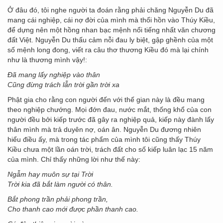
Ở đâu đó, tôi nghe người ta đoán rằng phải chăng Nguyễn Du đã
mang cái nghiệp, cái nợ đời của mình mà thổi hồn vào Thúy Kiều,
để dựng nên một hồng nhan bạc mệnh nổi tiếng nhất văn chương
đất Việt. Nguyễn Du thấu cảm nỗi đau ly biệt, gập ghềnh của một
số mệnh long đong, viết ra câu thơ thương Kiều đó mà lại chính
như là thương mình vậy!:
Đã mang lấy nghiệp vào thân
Cũng đừng trách lẫn trời gần trời xa
Phật gia cho rằng con người đến với thế gian này là đều mang
theo nghiệp chướng. Mọi đớn đau, nước mắt, thống khổ của con
người đều bởi kiếp trước đã gây ra nghiệp quả, kiếp này đành lấy
thân mình mà trả duyên nợ, oán ân. Nguyễn Du đương nhiên
hiểu điều ấy, mà trong tác phẩm của mình tôi cũng thấy Thúy
Kiều chưa một lần oán trời, trách đất cho số kiếp luân lạc 15 năm
của mình. Chỉ thấy những lời như thế này:
Ngẫm hay muôn sự tại Trời
Trời kia đã bắt làm người có thân.
Bắt phong trần phải phong trần,
Cho thanh cao mới được phần thanh cao.