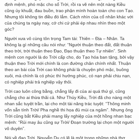
định mệnh, phó mặc cho số Trời, rồi ra vẽ nên một nàng Kiều
cũng ủy khuất, đau buồn, trao phận mình hoàn toàn cho con Tạo.
Nhưng tôi không tin điều đó lắm. Cách nhìn của cổ nhân khác với
của chúng ta ngày nay, cớ chi cứ phải ép nhau nhìn theo một
góc?
Người xưa vô cùng tôn trọng Tam tài: Thiên – Địa – Nhân. Ta
không lạ gì những câu nói như: “Người thuận theo đất, đất thuận
theo trời, trời thuận theo Đạo, Đạo thuận theo Tự nhiên”. Sinh
mệnh con người là do Trời cấp cho, do Tạo hóa ban tặng, bởi vậy
thuận theo Trời mới chính là con đường chân chính nhất. Thuận
theo an bài của Trời cao không phải là chuyện phó mặc, buông
xuôi, mà chính là có phúc thì hưởng phúc, có nạn phải chịu nạn,
có nghiệp phải trả nghiệp vậy thôi.
Trời cao luôn công bằng, chẳng lấy đi của ai quá thứ gì, cũng
chẳng cho ai thừa thãi cả. Như Thúy Kiều, Trời đã cho nàng một
nhan sắc tuyệt trần, lại cho một tài năng trác tuyệt: “Thông minh
vốn sẵn tính Trời/ Pha nghề thi họa đủ mùi ca ngâm”. Nhưng ông
Trời cũng bắt Kiều phải mang lấy nghiệp của một hồng nhan bạc
mệnh: “Rủi may âu cũng sự Trời/ Đoạn trường lại chọn một người
vô duyên”.
Nói về đạo Trời, Nguyễn Du có lẽ là một trong những nhà thơ