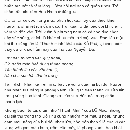
buồn tan nát cả tấm lòng. Ướm hỏi nơi nào có quán rượu. Trẻ
chăn trâu chỉ xóm Hoa Hạnh ở đằng xa.
Cái tê tái, cô độc trong mưa phùn tiết xuân ấy quả thực khiến
người ta phải rét run cầm cập. Trời xuân ở đất bắc đôi khi u ám,
xám xịt đến vậy. Trời xuân ở phương nam có cỏ hoa đua chen
đầy sức sống, chính là khác nhau một trời một vực. Đọc tiếp một
bài thơ cũng tên là “Thanh minh” khác của Đỗ Phủ, lại càng cảm
thấy dư vị khác hẳn mấy câu thơ của Nguyễn Du:
Lữ nhạn thượng vân quy tử tái,
Gia nhân toàn hoả dụng thanh phong.
Tần thành lâu các yên hoa lý,
Hán chủ sơn hà cẩm tú trung.
Tạm dịch: Nhạn xa trên mây bay về vùng quan ải bụi đỏ. Người
nhà nhen lửa bằng lá phong xanh. Lầu gác trên thành xứ Tần lẩn
trong vùng hoa khói. Giang sơn của vua Hán nổi trong chốn
thanh lịch.
Không buồn tê tái, u ám như “Thanh Minh” của Đỗ Mục, nhưng
cái tiết thu trong thơ Đỗ Phủ cũng nhuốm một màu u hoài. Những
gam màu nóng của bụi đỏ, nhen lửa, hòa trộn theo tỉ lệ cực kì cân
xứng với gam màu lạnh, trầm của mây, lá phong xanh, hoa khói.