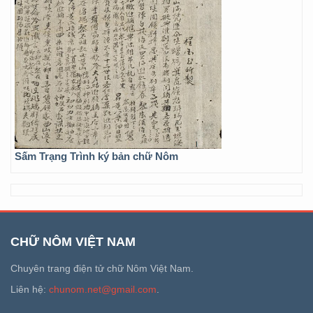
Sấm Trạng Trình ký bản chữ Nôm
CHỮ NÔM VIỆT NAM
Chuyên trang điện tử chữ Nôm Việt Nam.
Liên hệ:
chunom.net@gmail.com
.