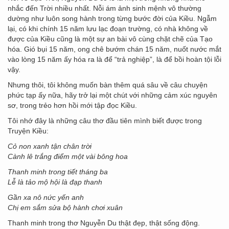
nhắc đến Trời nhiều nhất. Nỗi ám ảnh sinh mệnh vô thường
dường như luôn song hành trong từng bước đời của Kiều. Ngẫm
lại, có khi chính 15 năm lưu lạc đoạn trường, có nhà không về
được của Kiều cũng là một sự an bài vô cùng chặt chẽ của Tạo
hóa. Gió bụi 15 năm, ong chê bướm chán 15 năm, nuốt nước mắt
vào lòng 15 năm ấy hóa ra là để “trả nghiệp”, là để bồi hoàn tội lỗi
vậy.
Nhưng thôi, tôi không muốn bàn thêm quá sâu về câu chuyện
phức tạp ấy nữa, hãy trở lại một chút với những cảm xúc nguyên
sơ, trong trẻo hơn hồi mới tập đọc Kiều.
Tôi nhớ đây là những câu thơ đầu tiên mình biết được trong
Truyện Kiều:
Cỏ non xanh tận chân trời
Cành lê trắng điểm một vài bông hoa
Thanh minh trong tiết tháng ba
Lễ là tảo mộ hội là đạp thanh
Gần xa nô nức yến anh
Chị em sắm sửa bộ hành chơi xuân
Thanh minh trong thơ Nguyễn Du thật đẹp, thật sống động.