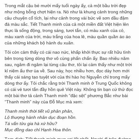
Trong mắt cậu bé mười mấy tuổi ngày ấy, cả một bầu trời đẹp
như mộng bỗng chợt hiện ra. Nó như là khung cảnh trong những
câu chuyện cổ tích, lại như cảnh trong vài bức vẽ sơn dầu đậm
đà màu sắc. Tiết Thanh minh của cả một miền đất Việt hiện lên
thực là sống động, trong sáng, tươi tắn, có màu xanh của cỏ,
màu xanh của trời, màu trắng của hoa lê, màu quần quần áo áo
của những khách bộ hành du xuân.
Tôi còn cảm thấy có cái nao nức, khấp khởi thực sự rất hữu tình
bên trong từng dòng thơ vô cùng phấn chấn ấy. Bao nhiêu năm
sau, ngâm đi ngâm lại từng câu thơ, tôi lại cảm thấy như một trời
kỉ niệm ấu thơ ùa về. Sau này, học nhiều hơn, đọc dày hơn mới
thấy cái sáng tạo tuyệt vời của thi hào họ Nguyễn chỉ trong mấy
dòng thơ ấy. Tôi chắc rằng trời Thanh minh ở Trung Quốc không
có cái vẻ tươi tắn đầy hồn quê Việt này. Không tin bạn cứ thử đọc
một bài thơ tả cảnh Thanh minh “đặc sệt” phương Bắc như bài
“Thanh minh” này của Đỗ Mục mà xem:
Thanh minh thời tiết vũ phân phân,
Lộ thượng hành nhân dục đoạn hồn.
Tá vấn tửu gia hà xứ hữu?
Mục đồng dao chỉ Hạnh Hoa thôn.
Tạm dịch: Tiết thanh minh mưa rơi lất phất. Người đi trên đường