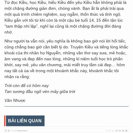
Từ đọc Kiều, học Kiều, hiểu Kiều đến yêu Kiều hẳn không phải là
một chặng đường giản đơn, chóng vánh. Bạn ắt là phải trải qua
một quá trình chiêm nghiệm, suy ngẫm, thổn thức và tỉnh ngộ.
Kiều gắn với tôi từ khi còn là một cậu bé tuổi 14, 15 đến tận lúc
“tam thập nhi lập”, nghĩ lại cũng là một chặng đường đời đáng
nhớ.
Như người ta vẫn nói, yêu nghĩa là không bao giờ nói lời hối tiếc,
cũng chẳng bao giờ cần biết lý do. Truyện Kiều và tiếng lòng khắc
khoải của thi nhân họ Nguyễn, những vần thơ say sưa, mê hoặc,
âm vang và đẹp đến nao lòng, những kỉ niệm tuổi học trò phấn
khởi, say mê, yêu văn chương, mải miết truy tầm cái đẹp… hôm
nay tất cả ùa về trong một khoảnh khắc này, khoảnh khắc tôi
nhận ra rằng:
Trời còn để có hôm nay
Tan sương đầu ngõ vén mây giữa trời
Văn Nhược
BÀI LIÊN QUAN