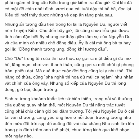
phải ngâm những câu Kiều trong giờ kiểm tra đầu giờ. Chỉ khi đã
có một độ chín nhất định, vượt qua cái tuổi dậy thì bỗ bã, đọc lại
Kiều tôi mới thấy được những vẻ đẹp ẩn tàng phía sau.
Nhưng ấn tượng đầu tiên trong tôi lại là Nguyễn Du, người viết
nên Truyện Kiều. Cho đến bây giờ, tôi cũng chưa liễu giải được
tình cảm đặc biệt ấy nhưng cứ thấy giữa tâm sự của Nguyễn Du
và của mình có nhiều chỗ đồng điệu. Ấy là cái mà ông bà ta hay
gọi là: “Đồng thanh tương ứng, đồng khí tương cầu”.
Chữ “Du” trong tên của thi hào thực sự gợi ra một điều gì đó mơ
hồ, lãng mạn, chơi vơi, thanh thản, cũng gợi ra một chút gì phong
trần, phiêu dạt. Mà quả thực cuộc đời ông cũng lại y như thế. Tài
năng có thừa, cũng “pha nghề thi họa đủ mùi ca ngâm” như nhân
vật chính của ông vậy. Nhưng số kiếp của Nguyễn Du thì long
đong, gió bụi, đoạn trường.
Sinh ra trong khoảnh khắc lịch sử biến thiên, trong nỗi vô thường
của guồng quay nhân thế, một Nguyễn Du tài năng trác tuyệt
cũng phải chịu cảnh gió bụi dặm trường. Tôi yêu Nguyễn Du ở cái
tài văn chương, càng yêu ông hơn ở nỗi đoạn trường tưởng như
đến mức đất trời sụp đổ xuống đôi vai của chàng Nho sinh lớn lên
trong gia đình trâm anh thế phiệt, chưa từng kinh qua khổ nhọc
một ngày nào.