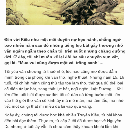
Đến với Kiều như một mối duyên nợ học hành, chẳng ngờ
bao nhiêu năm sau đó những tiếng lục bát gây thương nhớ
vẫn ngấm ngầm theo chân tôi trên suốt những chặng đường
đời. Ở đây, tôi chỉ muốn kể lại đôi ba câu chuyện vụn vặt,
gọi là: “Mua vui cũng được một vài trống canh”…
Tôi yêu văn chương từ thuở nhỏ, lúc nào cũng mơ được đắm
mình trong cái phong khí văn thơ, nghệ thuật. Những năm 15, 16
tuổi, rồi chính mình cũng thử tập tọe làm thơ, thử qua đủ thể loại
cổ điển từ lục bát, song thất lục bát, ngũ ngôn, luật Đường… Khi
lớn đến tuổi biết được sự đời, tôi cứ dần dà từng bước một tiến
vào thế giới thơ văn cổ kính ấy mà mê mẩn, mà tấm tắc, mà nhớ
tiếc một cái gì thật mĩ miều đã lùi vào quá vãng.
Ngày ấy, chúng tôi được học khá nhiều Truyện Kiều, từ bài khóa
đến bài đọc thêm. Thực ra, từ cấp 2 tôi đã được học về Nguyễn
Du nhưng ở tuổi ấy vẫn là chưa cảm thấy khoan khoái lắm khi