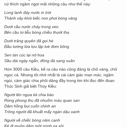
cứ thích ngâm ngợi mãi những câu như thế này:
Long lanh đáy nước in trời
Thành xây khói biếc non phơi bóng vàng
Dưới cầu nước chảy trong veo
Bên cầu tơ liễu bóng chiều thướt tha
Dưới trăng quyên đã gọi hè
Đầu tường lửa lựu lập loè đơm bông
Sen tàn cúc lại nở hoa
Sầu dài ngày ngắn, đông đà sang xuân
Hơn 3000 câu Kiều, kể ra câu nào cũng đáng là chữ vàng, chữ
ngọc cả. Nhưng tôi nhớ nhất là cái cảm giác man mác, ngậm
ngùi, cảm giác chia phôi dâng đầy trong tim khi đọc đến đoạn
Thúc Sinh giã biệt Thúy Kiều:
Người lên ngựa kẻ chia bào
Rừng phong thu đã nhuốm màu quan san
Dặm hồng bụi cuốn chinh an
Trông người đã khuất mấy ngàn dâu xanh
Người về chiếc bóng năm canh
Kẻ đi muôn dặm một mình xa xôi