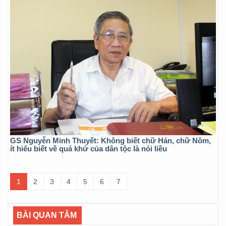
GS Nguyễn Minh Thuyết: Không biết chữ Hán, chữ Nôm,
ít hiểu biết về quá khứ của dân tộc là nói liều
1
2
3
4
5
6
7
BÀI QUAN TÂM