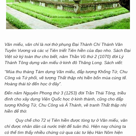
Văn miếu, văn chỉ là nơi thờ phụng Đại Thành Chí Thánh Văn
Tuyên Vương và các vị Tiên triết Tiên hiền của đạo nho. Sách Đại
Việt sử ký toàn thư cho biết, năm Thần Vũ thứ 2 (1070) đời Lý
Thánh Tông dựng văn miếu ở kinh đô Thăng Long. Sách viết:
“Mùa thu tháng Tám dựng Văn miếu, đắp tượng Khổng Tử, Chu
Công và Tứ phối, vẽ tượng Thất thập nhị hiền bốn mùa cúng tế.
Hoàng thái tử đến học ở đây”.
Đến năm Nguyên Phong thứ 3 (1253) đời Trần Thái Tông, triều
đình cho xây dựng Viện Quốc học ở kinh thành, cũng cho đắp
tượng Khổng Tử, Chu Công và Á Thánh, vẽ tranh Thất thập nhị
hiền để thờ.
Quy chế cho 72 vị Tiên hiền được tòng tự ở Văn miếu, văn
chỉ được nhân dân cả nước triệt để tuân thủ. Hiện nay chúng ta
có thể tìm thấy nhiều chứng cứ qua các tư liệu Hán Nôm hiện