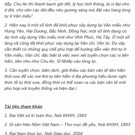
đấy. Chu An thì thanh bạch giữ tiết, lý học tinh thông, là vị đại nho
ở đời, cho nên các đời đều nêu gương sáng mà đặt vào hàng tòng
tự ở Văn miếu”.
2. Hiện nay ở một số tỉnh đã khôi phục xây dựng lại Văn miếu như
Hưng Yên, Hải Dương, Bắc Ninh, Đồng Nai; một số tỉnh đang có
dự tính xây dựng Văn miếu mới như Vĩnh Phúc, Hà Tây. Ở một số
làng xã cũng đã khôi phục xây dựng lại Văn chỉ, Văn từ. Do vậy
cần thiết có những quy chế phù hợp để hướng dẫn việc thờ tự ở
Văn miếu, Văn chỉ, đặc biệt là việc xem xét tuyển chọn các vị tiên
hiền, tiên nho như Chu An, Sĩ Nhiếp vào tòng tự.
3. Cần tuyển chọn, biên dịch, giới thiệu các bản văn tế tiên hiền
thời xưa để các nơi thờ tự tiên hiền ở địa phương hiểu được nghi
thức tế tự thời xưa, đồng thời có thể soạn ra các bản văn tế mới
phù hợp với truyền thống và hiện đại./.
Tài liệu tham khảo
1. Đại Việt sử kí toàn thư, Nxb KHXH, 1993
2. Di sản Hán Nôm Việt Nam – Thư mục đề yếu, Nxb KHXH, 1993
3. Đại Nam thực lục, Nxb Giáo dục, 2004