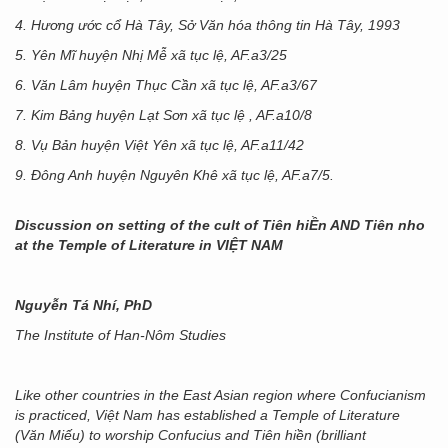
4. Hương ước cổ Hà Tây, Sở Văn hóa thông tin Hà Tây, 1993
5. Yên Mĩ huyện Nhị Mễ xã tục lệ, AF.a3/25
6. Văn Lâm huyện Thục Cần xã tục lệ, AF.a3/67
7. Kim Bảng huyện Lạt Sơn xã tục lệ , AF.a10/8
8. Vụ Bản huyện Việt Yên xã tục lệ, AF.a11/42
9. Đông Anh huyện Nguyên Khê xã tục lệ, AF.a7/5.
Discussion on setting of the cult of Tiên hiỀn AND Tiên nho
at the Temple of Literature in VIỆT NAM
Nguyễn Tá Nhí, PhD
The Institute of Han-Nôm Studies
Like other countries in the East Asian region where Confucianism
is practiced, Việt Nam has established a Temple of Literature
(Văn Miếu) to worship Confucius and Tiên hiền (brilliant