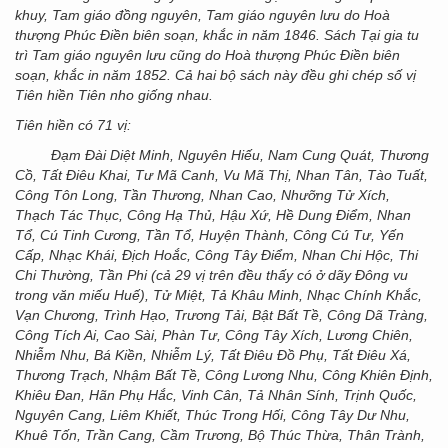
khuy, Tam giáo đồng nguyên, Tam giáo nguyên lưu do Hoà
thượng Phúc Điền biên soạn, khắc in năm 1846. Sách Tại gia tu
trì Tam giáo nguyên lưu cũng do Hoà thượng Phúc Điền biên
soạn, khắc in năm 1852. Cả hai bộ sách này đều ghi chép số vị
Tiên hiền Tiên nho giống nhau.
Tiên hiền có 71 vị:
Đạm Đài Diệt Minh, Nguyên Hiếu, Nam Cung Quát, Thương
Cồ, Tất Điêu Khai, Tư Mã Canh, Vu Mã Thị, Nhan Tân, Tào Tuất,
Công Tôn Long, Tần Thương, Nhan Cao, Nhưỡng Tử Xích,
Thạch Tác Thục, Công Hạ Thủ, Hậu Xứ, Hề Dung Điểm, Nhan
Tổ, Cú Tinh Cương, Tần Tổ, Huyện Thành, Công Cú Tư, Yến
Cấp, Nhạc Khái, Địch Hoắc, Công Tây Điểm, Nhan Chi Hộc, Thi
Chi Thường, Tần Phi (cả 29 vị trên đều thấy có ở dãy Đông vu
trong văn miếu Huế), Tử Miệt, Tả Khâu Minh, Nhạc Chính Khắc,
Vạn Chương, Trình Hạo, Trương Tải, Bật Bất Tề, Công Dã Tràng,
Công Tích Ai, Cao Sài, Phàn Tư, Công Tây Xích, Lương Chiên,
Nhiễm Nhu, Bá Kiền, Nhiễm Lý, Tất Điêu Đồ Phụ, Tất Điêu Xá,
Thương Trạch, Nhậm Bất Tề, Công Lương Nhu, Công Khiên Định,
Khiêu Đan, Hãn Phụ Hắc, Vinh Cân, Tả Nhân Sính, Trịnh Quốc,
Nguyên Cang, Liêm Khiết, Thúc Trong Hối, Công Tây Dư Nhu,
Khuê Tốn, Trần Cang, Cầm Trương, Bộ Thúc Thừa, Thân Trành,