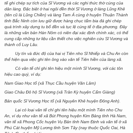
tế ghi chép sự tích của Sĩ Vương và các nghi thức thờ cúng của
dân làng. Đặc biệt ở hai ngôi đền thời Sĩ Vương ở làng Lũng Khê
(tên cũ là Lũng Chiền) và làng Tam Á cùng ở huyện Thuận Thành
tỉnh Bắc Ninh còn lưu giữ được hàng chục tấm bia đá ghi chép
quá trình xây dựng tu bổ đền và tục lệ cúng tế ở địa phương. Đây
là những văn bản Hán Nôm có niên đại xác định chính xác, có thể
cung cấp những tư liệu cần thiết cho việc nghiên cứu Sĩ Vương và
thành cổ Luy Lâu.
Uy tín và đức độ của hai vị Tiên nho Sĩ Nhiếp và Chu An còn
thể hiện qua việc ghi tên ông vào văn tế Tiên hiền của làng xã.
Có văn tế chỉ ghi tên hiệu một mình Sĩ Vương, với các tôn
hiệu cao quý, ví dụ:
Nam Giao Học tổ (xã Thục Cầu huyện Văn Lâm)
Giao Châu Đô hộ Sĩ Vương (xã Trân Kỳ huyện Cẩm Giàng)
Bản quốc Sĩ Vương Học tổ (xã Nguyên Khê huyện Đông Anh).
Lại có loại văn tế chỉ ghi tên hiệu một mình Tiên nho Chu
An, ví dụ như văn tế xã Bút Phong huyện Kim Bảng tỉnh Hà Nam,
văn tế xã Phong Cốc huyện Vụ Bản tỉnh Nam Định và văn tế ở xã
Phú Cát huyện Mỹ Lương tỉnh Sơn Tây (nay thuộc Quốc Oai, Hà