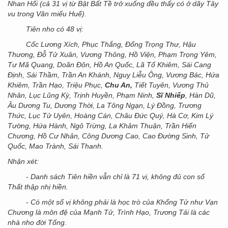
Nhan Hối (cả 31 vị từ Bật Bất Tề trở xuống đều thấy có ở dãy Tây
vu trong Văn miếu Huế).
Tiên nho có 48 vị:
Cốc Lương Xích, Phục Thắng, Đổng Trọng Thư, Hậu
Thương, Đỗ Tử Xuân, Vương Thông, Hồ Viện, Phạm Trọng Yêm,
Tư Mã Quang, Doãn Đôn, Hồ An Quốc, Lã Tổ Khiêm, Sái Cang
Định, Sái Thầm, Trần An Khánh, Nguỵ Liễu Ông, Vương Bác, Hứa
Khiêm, Trần Hạo, Triệu Phục,
Chu An,
Tiết Tuyên, Vương Thủ
Nhân, Lục Lũng Kỳ, Trịnh Huyền, Phạm Ninh,
Sĩ Nhiếp
, Hàn Dũ,
Âu Dương Tu, Dương Thời, La Tông Ngạn, Lý Đồng, Trương
Thức, Lục Tử Uyên, Hoàng Cán, Châu Đức Quý, Hà Cơ, Kim Lý
Tường, Hứa Hành, Ngô Trừng, La Khâm Thuận, Trần Hiến
Chương, Hồ Cư Nhân, Công Dương Cao, Cao Đường Sinh, Tử
Quốc, Mao Trành, Sái Thanh.
Nhận xét:
- Danh sách Tiên hiền vẫn chỉ là 71 vị, không đủ con số
Thất thập nhị hiền.
- Có một số vị không phải là học trò của Khổng Tử như Vạn
Chương là môn đệ của Mạnh Tử, Trình Hạo, Trương Tải là các
nhà nho đời Tống.