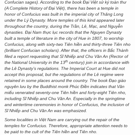
Confucian sages). According to the book Đại Việt sử ký toàn thư
(A Complete History of Đại Việt), there has been a temple in
honor of Confucius was built in the imperial city of Thăng Long
under the Lý Dynasty. More temples of this kind appeared later
throughout the country, during the Trần, Lê, Mạc, and Nguyễn
dynasties. Đại Nam thực lục records that the Nguyen Dynasty
built a temple of literature in the city of Hue in 1807, to worship
Confucius, along with sixty-two Tiên hiền and thirty-three Tiên nho
(brilliant Confucian scholars). After that, the officers in Bắc Thành
filed a report requesting that Sĩ Nhiếp and Chu Văn An (Rector of
th
the National University in the 13
century) join in accordance with
the Lê Dynasty’s regulations. The Imperial Court at Hue did not
accept this proposal, but the regulations of the Lê regime were
retained in some places around the country. The book Đạo giáo
nguyên lưu by the Buddhist monk Phúc Điền indicates that Văn
miếu venerated seventy-one Tiên hiền and forty-eight Tiên nho,
including Sĩ Nhiếp and Chu Văn An. Especially in the springtime
and wintertime ceremonies in honor of Confucius, the inclusion of
Sĩ Nhiếp and Chu Văn An was emphasized.
Some localities in Việt Nam are carrying out the repair of the
temples for Confucius. Therefore, appropriate attention needs to
be paid to the cult of the Tiên hiền and Tiên nho.