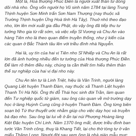
Một là, Hoà thượng Phúc Điền là người xuất thân từ dòng
dõi nhà nho. Ông vốn người họ Vũ sinh năm 1784 tại làng Trung
Thịnh huyện Sơn Minh trấn Sơn Nam Thượng (nay thuộc xã
Trường Thịnh huyện Ứng Hoà tỉnh Hà Tây). Thuở nhỏ theo đạo
nho, lớn lên mới xuất gia đầu Phật, do vậy ông đã tiếp thu tư
tưởng Nho gia từ rất sớm, và việc xếp Sĩ Vương và Chu An vào
hàng Tiên nho là theo quan điểm truyền thống, như ý kiến của
các quan ở Bắc Thành tâu lên với triều đình nhà Nguyễn.
Hai là, uy tín của hai vị Tiên nho Sĩ Nhiếp và Chu An là rất
lớn đã ảnh hưởng nhiều đến tư tưởng của Hoà thượng Phúc Điền.
Để làm rõ thêm điều này, chúng ta cần thiết tìm hiểu thêm thân
thế sự nghiệp của hai vị đại nho này.
Chu An tên tự là Linh Triệt, hiệu là Văn Trinh, người làng
Quang Liệt huyện Thanh Đàm, nay thuộc xã Thanh Liệt huyện
Thanh Trì Hà Nội. Ông thi đỗ Thái học sinh đời Trần, làm quan
đến Tư nghiệp quốc tử giám, sau ông cáo quan về mở trường dạy
học ở làng Huỳnh Cung cũng ở huyện Thanh Đàm. Ông từng biên
soạn bộ Tứ thư thuyết ước nhằm giúp cho việc dạy học và truyền
bá đạo nho. Sau ông lại lui về ở ẩn tại núi Phượng Hoàng làng
Kiệt Đặc huyện Chí Linh. Năm 1370 ông mất, được triều đình ban
tước Văn Trinh công, thuỵ là Khang Tiết, lại cho thờ tòng tự ở văn
miếu Thăng Long. Người đời sau xem ông là nhà giáo mẫu mực