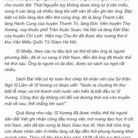
cho muôn đời. Thời Nguyễn tuy không được tòng tự ở văn miếu,
song ở các làng xã nhiều làng khi viết văn tế vẫn ghi tên ông. Đặc
biệt có bốn làng làm đền thờ cúng ông, đó là làng Thanh Liệt,
làng Hành Cung của huyện Thanh Trì, làng Đức Viên huyện Thọ
Xương, nay thuộc phố Trần Xuân Soạn, Hà Nội và làng Kiệt Đặc
của huyện Chí Linh. Hiện nay Chu An đã được đúc tượng thờ ở
khu Văn Miếu Quốc Tử Giám Hà Nội.
Sĩ Nhiếp, theo các tư liệu lịch sử thờ tổ tiên ông là người
phương Bắc, đã di cư sang ở Việt Nam, đến đời ông đã thuộc thế
hệ thứ sáu. Ông là người có tài đức, được sử sách ca ngợi rất
nhiều.
Sách Đại Việt sử ký toàn thư chép lời nhận xét của Sử thần
Ngô Sĩ Liên về Sĩ Vương có đoạn viết: "Nước ta chuộng thi thư
biết lễ nhạc và trở thành một nước văn hiến là bắt đầu từ Sĩ
Vương. Công đức ấy không chỉ đối với đương thời mà còn truyền
mãi về sau, thế chẳng lớn sao!".
Quả đúng như vậy. Sĩ Vương đã được nhiều thế hệ người
dân đất Việt ghi nhận công đầu trong việc mở mang đạo học ở cõi
trời Nam, nên đã tôn xưng là Nam Giao học tổ. Hơn thế nữa ông
còn được nhân dân ở nhiều làng xã lập đền thờ phụng hương khói
quanh năm. Theo số liệu khai báo năm 1938 về tập tục thờ cúng