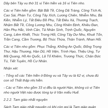
Dãy bên Tây vu thờ 31 vị Tiên hiền và 16 vị Tiên nho.
Các vị Tiên hiền gồm: Bật Bất Tề, Công Dã Tràng, Công Tích Ai,
Cao Sài, Phàn Tư, Công Tây Xích, Lương Chiên, Nhiễm Nhu, Bá
Kiền, Nhiễm Lý, Tất Điêu Đồ Phụ, Tất Điêu Xá, Thương Trạch,
Nhậm Bất Tề, Công Lương Nhu, Công Khiên Định, Khiêu Đan,
Hãn Phụ Hắc, Vinh Cân, Tả Nhân Sính, Trịnh Quốc, Nguyên
Cang, Liêm Khiết, Thúc Trong Hối, Công Tây Dư Nhu, Khuê Tốn,
Trần Cang, Cầm Trương, Bộ Thúc Thừa, Thân Trành, Nhan Hối.
Các vị Tiên nho gồm: Phục Thắng, Khổng An Quốc, Đổng Trọng
Thư, Hậu Thương, Hàn Dũ, Hồ Viện, Trình Hạo, Thiệu Ung, Tư
Mã Quang, Hồ An Quốc, Lã Tổ Khiêm, Trương Thức, Chân Đức
Tú, Tiết Tuyên, Hồ Cư Nhân.
Nhận xét:
- Tổng số các Tiên hiền ở Đông vu và Tây vu là 62 vị, chưa đủ
con số Thất thập nhị hiền.
- Các vị Tiên nho gồm 33 vị đều là người Hán, không có vị Tiên
nho người Việt nào được tòng tự ở Văn miếu Huế.
2.2.2. Tam giáo nhất nguyên
Sách Tam giáo nhất nguyên có khi còn gọi là Tam giáo quản