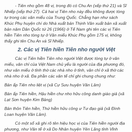
- Tiên nho gồm 48 vị, trong đó có Chu An (xếp thứ 21) và Sĩ
Nhiếp (xếp thứ 27). Cả hai vị Tiên nho này đều không được tòng
tự trong các văn miếu của Trung Quốc. Chẳng hạn như sách
Khúc Phụ huyện chí do Nhà xuất bản Thịnh Văn xuất bản xã xuất
bản năm Dân Quốc tứ 26 (1966) ở Tế Nam ghi tên các vị Tiên
hiền Tiên nho tòng tự ở Văn miếu Khúc Phụ gồm 175 vị, không
thấy ghi tên Chu An và Sĩ Nhiếp.
2. Các vị Tiên hiền Tiên nho người Việt
Các vị Tiên hiền Tiên nho người Việt được tòng tự ở văn
miếu, văn chỉ của Việt Nam chủ yếu là người của địa phương đó,
như văn miếu ở tỉnh thờ các nhà nho ở tỉnh, văn chỉ ở xã thờ các
nhà nho ở xã. Đa phần các văn tế chỉ ghi chung chung như:
Bản ấp Tiên nho liệt vị (xã Cự Sưu huyện Văn Lâm)
Bản ấp Tiên hiền, Hậu hiền chư nho hữu công danh giáo giả (xã
Lạt Sơn huyện Kim Bảng)
Bản thôn Tiên hiền, Thứ hiền hữu công ư Tư đạo giả (xã Đình
Loan huyện Văn Lâm).
Có một số xã ghi rõ tên hiệu học vị của Tiên hiền người địa
phương, như Văn tế ở xã Do Nhân huyện Yên Lãng tỉnh Vĩnh