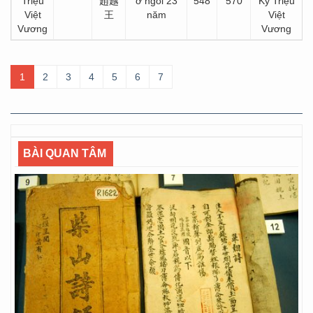
Triệu
趙越
ở ngôi 23
548
570
Kỷ Triệu
Việt
王
năm
Việt
Vương
Vương
1
2
3
4
5
6
7
BÀI QUAN TÂM