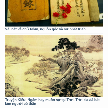
Vài nét về chữ Nôm, nguồn gốc và sự phát triển
Truyện Kiều: Ngẫm hay muôn sự tại Trời, Trời kia đã bắt
làm người có thân