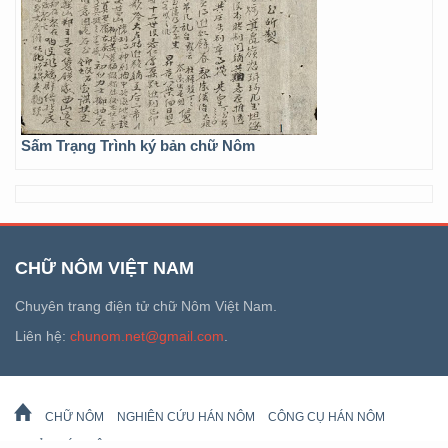
Sấm Trạng Trình ký bản chữ Nôm
CHỮ NÔM VIỆT NAM
Chuyên trang điện tử chữ Nôm Việt Nam.
Liên hệ:
chunom.net@gmail.com
.
CHỮ NÔM
NGHIÊN CỨU HÁN NÔM
CÔNG CỤ HÁN NÔM
DI SẢN HÁN NÔM
LỊCH VẠN SỰ