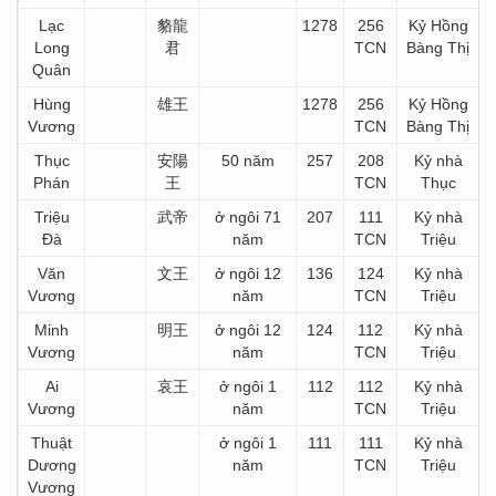
Lạc
貉龍
1278
256
Kỷ Hồng
Long
君
TCN
Bàng Thị
Quân
Hùng
雄王
1278
256
Kỷ Hồng
Vương
TCN
Bàng Thị
Thục
安陽
50 năm
257
208
Kỷ nhà
Phán
王
TCN
Thục
Triệu
武帝
ở ngôi 71
207
111
Kỷ nhà
Đà
năm
TCN
Triệu
Văn
文王
ở ngôi 12
136
124
Kỷ nhà
Vương
năm
TCN
Triệu
Minh
明王
ở ngôi 12
124
112
Kỷ nhà
Vương
năm
TCN
Triệu
Ai
哀王
ở ngôi 1
112
112
Kỷ nhà
Vương
năm
TCN
Triệu
Thuật
ở ngôi 1
111
111
Kỷ nhà
Dương
năm
TCN
Triệu
Vương