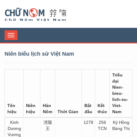
Chữ Nôm
Toggle
navigation
Niên biểu lịch sử Việt Nam
Triều
đại
Nien-
bieu-
lich-su-
Tên
Niên
Hán
Bắt
Kết
Viet-
hiệu
hiệu
Nôm
Thời Gian
đầu
thúc
Nam
Kinh
涇陽
1278
256
Kỷ Hồng
Dương
王
TCN
Bàng Thị
Vương