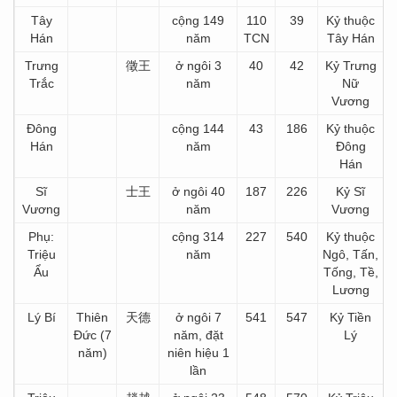
Tây
cộng 149
110
39
Kỷ thuộc
Hán
năm
TCN
Tây Hán
Trưng
徵王
ở ngôi 3
40
42
Kỷ Trưng
Trắc
năm
Nữ
Vương
Đông
cộng 144
43
186
Kỷ thuộc
Hán
năm
Đông
Hán
Sĩ
士王
ở ngôi 40
187
226
Kỷ Sĩ
Vương
năm
Vương
Phụ:
cộng 314
227
540
Kỷ thuộc
Triệu
năm
Ngô, Tấn,
Ẩu
Tống, Tề,
Lương
Lý Bí
Thiên
天德
ở ngôi 7
541
547
Kỷ Tiền
Đức (7
năm, đặt
Lý
năm)
niên hiệu 1
lần