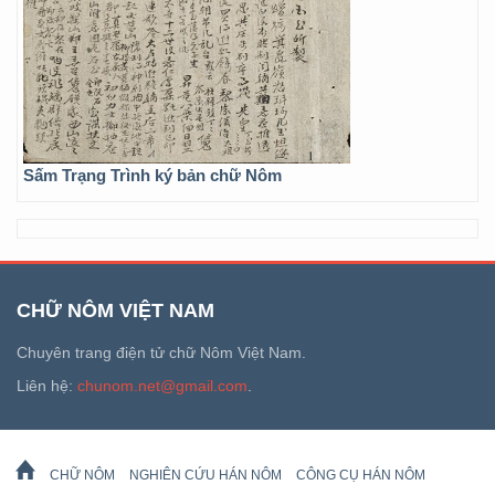
Sấm Trạng Trình ký bản chữ Nôm
CHỮ NÔM VIỆT NAM
Chuyên trang điện tử chữ Nôm Việt Nam.
Liên hệ:
chunom.net@gmail.com
.
CHỮ NÔM
NGHIÊN CỨU HÁN NÔM
CÔNG CỤ HÁN NÔM