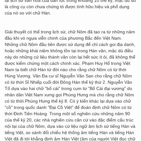
lại lịch sử văn hoá của dân tộc trong khoảng 10 thế kỷ, mặc dù đó
là công cụ còn chưa chứng tỏ được tính hữu hiệu và phổ dụng
của nó so với chữ Hán.
Giải thuyết có thể trong lịch sử, chữ Nôm đã tạo ra từ những năm
đầu khi vó ngựa viễn chinh của phương Bắc đến Việt Nam.
Những chữ Nôm đầu tiên được sử dụng để chỉ cách gọi địa danh,
hoặc những khái niệm không tồn tại trong Hán văn, mặc dù điều
này do những cứ liệu thành văn còn lại hết sức ít ỏi, đã không thể
được kiểm chứng một cách chính xác. Phạm Huy Hổ trong Việt
Nam ta biết chữ Hán từ đời nào cho rằng chữ Nôm có từ thời
Hùng Vương. Văn Đa cư sĩ Nguyễn Văn San cho rằng chữ Nôm
có từ thời Sĩ Nhiếp cuối đời Đông Hán thế kỷ thứ 2. Nguyễn Văn
Tố dựa vào hai chữ "bố cái" trong cụm từ "Bố Cái đại vương" do
nhân dân Việt Nam xưng gọi Phùng Hưng mà cho rằng chữ Nôm
có từ thời Phùng Hưng thế kỷ 8. Có ý kiến khác lại dựa vào chữ
"cồ" trong quốc danh "Đại Cồ Việt" để đoán định chữ Nôm có từ
thời Đinh Tiên Hoàng. Trong một số nghiên cứu những năm 90
của thế kỷ 20, các nhà nghiên cứu căn cứ vào đặc điểm cấu trúc
nội tại của chữ Nôm, dựa vào cứ liệu ngữ âm lịch sử tiếng Hán và
tiếng Việt, so sánh đối chiếu hệ thống âm tiếng Hán và tiếng Hán
Việt đã đi tới khẳng định âm Hán Việt (âm của người Việt đọc chữ