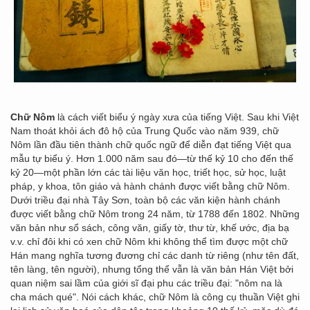
Chữ Nôm
là cách viết biểu ý ngày xưa của tiếng Việt. Sau khi Việt
Nam thoát khỏi ách đô hộ của Trung Quốc vào năm 939, chữ
Nôm lần đầu tiên thành chữ quốc ngữ để diễn đạt tiếng Việt qua
mẫu tự biểu ý. Hơn 1.000 năm sau đó—từ thế kỷ 10 cho đến thế
kỷ 20—một phần lớn các tài liệu văn học, triết học, sử học, luật
pháp, y khoa, tôn giáo và hành chánh được viết bằng chữ Nôm.
Dưới triều đại nhà Tây Sơn, toàn bộ các văn kiện hành chánh
được viết bằng chữ Nôm trong 24 năm, từ 1788 đến 1802. Những
văn bản như sổ sách, công văn, giấy tờ, thư từ, khế ước, địa bạ
v.v. chỉ đôi khi có xen chữ Nôm khi không thể tìm được một chữ
Hán mang nghĩa tương đương chỉ các danh từ riêng (như tên đất,
tên làng, tên người), nhưng tổng thể vẫn là văn bản Hán Việt bởi
quan niệm sai lầm của giới sĩ đại phu các triều đại: "nôm na là
cha mách qué". Nói cách khác, chữ Nôm là công cụ thuần Việt ghi