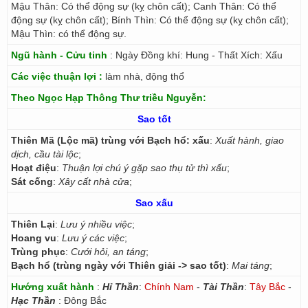
Mậu Thân: Có thể động sự (kỵ chôn cất); Canh Thân: Có thể
động sự (kỵ chôn cất); Bính Thìn: Có thể động sự (kỵ chôn cất);
Mậu Thìn: có thể động sự.
Ngũ hành - Cửu tinh
: Ngày Đồng khí: Hung - Thất Xích: Xấu
Các việc thuận lợi :
làm nhà, động thổ
Theo Ngọc Hạp Thông Thư triều Nguyễn:
Sao tốt
Thiên Mã (Lộc mã) trùng với Bạch hổ: xấu
:
Xuất hành, giao
dịch, cầu tài lộc
;
Hoạt điệu
:
Thuận lợi chú ý gặp sao thụ tử thì xấu
;
Sát cống
:
Xây cất nhà cửa
;
Sao xấu
Thiên Lại
:
Lưu ý nhiều việc
;
Hoang vu
:
Lưu ý các việc
;
Trùng phục
:
Cưới hỏi, an táng
;
Bạch hổ (trùng ngày với Thiên giải -> sao tốt)
:
Mai táng
;
Hướng xuất hành
:
Hỉ Thần
:
Chính Nam
-
Tài Thần
:
Tây Bắc
-
Hạc Thần
: Đông Bắc