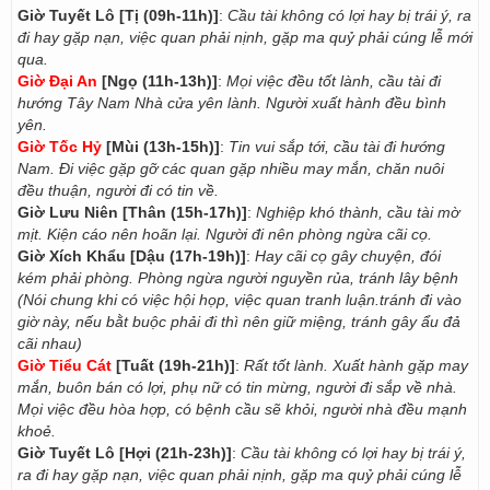
Giờ Tuyết Lô [Tị (09h-11h)]
:
Cầu tài không có lợi hay bị trái ý, ra
đi hay gặp nạn, việc quan phải nịnh, gặp ma quỷ phải cúng lễ mới
qua.
Giờ Đại An
[Ngọ (11h-13h)]
:
Mọi việc đều tốt lành, cầu tài đi
hướng Tây Nam Nhà cửa yên lành. Người xuất hành đều bình
yên.
Giờ Tốc Hỷ
[Mùi (13h-15h)]
:
Tin vui sắp tới, cầu tài đi hướng
Nam. Đi việc gặp gỡ các quan gặp nhiều may mắn, chăn nuôi
đều thuận, người đi có tin về.
Giờ Lưu Niên [Thân (15h-17h)]
:
Nghiệp khó thành, cầu tài mờ
mịt. Kiện cáo nên hoãn lại. Người đi nên phòng ngừa cãi cọ.
Giờ Xích Khẩu [Dậu (17h-19h)]
:
Hay cãi cọ gây chuyện, đói
kém phải phòng. Phòng ngừa người nguyền rủa, tránh lây bệnh
(Nói chung khi có việc hội họp, việc quan tranh luận.tránh đi vào
giờ này, nếu bằt buộc phải đi thì nên giữ miệng, tránh gây ẩu đả
cãi nhau)
Giờ Tiểu Cát
[Tuất (19h-21h)]
:
Rất tốt lành. Xuất hành gặp may
mắn, buôn bán có lợi, phụ nữ có tin mừng, người đi sắp về nhà.
Mọi việc đều hòa hợp, có bệnh cầu sẽ khỏi, người nhà đều mạnh
khoẻ.
Giờ Tuyết Lô [Hợi (21h-23h)]
:
Cầu tài không có lợi hay bị trái ý,
ra đi hay gặp nạn, việc quan phải nịnh, gặp ma quỷ phải cúng lễ