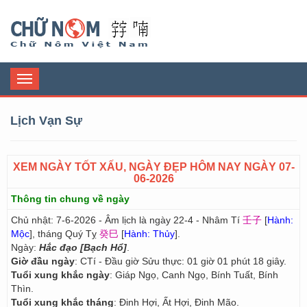
Chữ Nôm
Toggle
navigation
Lịch Vạn Sự
XEM NGÀY TỐT XẤU, NGÀY ĐẸP HÔM NAY NGÀY 07-
06-2026
Thông tin chung về ngày
Chủ nhật: 7-6-2026 - Âm lịch là ngày 22-4 - Nhâm Tí
壬子
[
Hành:
Mộc
], tháng Quý Tỵ
癸巳
[
Hành: Thủy
].
Ngày:
Hắc đạo [Bạch Hổ]
.
Giờ đầu ngày
: CTí - Đầu giờ Sửu thực: 01 giờ 01 phút 18 giây.
Tuổi xung khắc ngày
: Giáp Ngọ, Canh Ngọ, Bính Tuất, Bính
Thìn.
Tuổi xung khắc tháng
: Đinh Hợi, Ất Hợi, Đinh Mão.