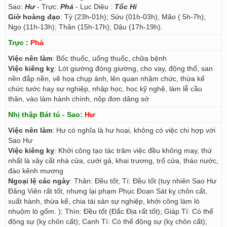
Sao:
Hư
- Trực:
Phá
- Lục Diệu :
Tốc Hỉ
Giờ hoàng đạo
: Tý (23h-01h); Sửu (01h-03h); Mão ( 5h-7h);
Ngọ (11h-13h); Thân (15h-17h); Dậu (17h-19h).
Trực
:
Phá
Việc nên làm
: Bốc thuốc, uống thuốc, chữa bệnh
Việc kiêng kỵ
: Lót giường đóng giường, cho vay, động thổ, san
nền đắp nền, vẽ họa chụp ảnh, lên quan nhậm chức, thừa kế
chức tước hay sự nghiệp, nhập học, học kỹ nghệ, làm lễ cầu
thân, vào làm hành chính, nộp đơn dâng sớ
Nhị thập Bát tú - Sao:
Hư
Việc nên làm
: Hư có nghĩa là hư hoại, không có việc chi hợp với
Sao Hư
Việc kiêng kỵ
: Khởi công tạo tác trăm việc đều không may, thứ
nhất là xây cất nhà cửa, cưới gả, khai trương, trổ cửa, tháo nước,
đào kênh mương
Ngoại lệ các ngày
: Thân: Đều tốt; Tí: Đều tốt (tuy nhiên Sao Hư
Đăng Viên rất tốt, nhưng lại phạm Phục Đoạn Sát kỵ chôn cất,
xuất hành, thừa kế, chia tài sản sự nghiệp, khởi công làm lò
nhuộm lò gốm. ); Thìn: Đều tốt (Đắc Địa rất tốt); Giáp Tí: Có thể
động sự (kỵ chôn cất); Canh Tí: Có thể động sự (kỵ chôn cất);