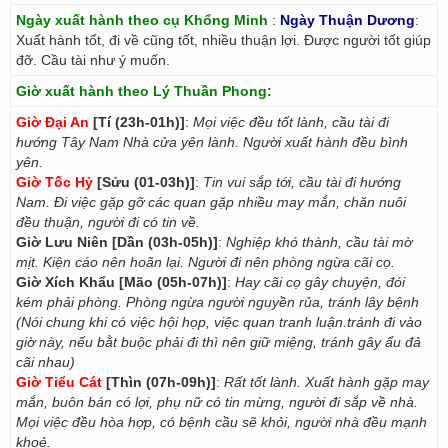
Ngày xuất hành theo cụ Khổng Minh
:
Ngày Thuận Dương
:
Xuất hành tốt, đi về cũng tốt, nhiều thuận lợi. Được người tốt giúp
đỡ. Cầu tài như ý muốn.
Giờ xuất hành theo Lý Thuần Phong:
Giờ Đại An
[Tí (23h-01h)]
:
Mọi việc đều tốt lành, cầu tài đi
hướng Tây Nam Nhà cửa yên lành. Người xuất hành đều bình
yên.
Giờ Tốc Hỷ
[Sửu (01-03h)]
:
Tin vui sắp tới, cầu tài đi hướng
Nam. Đi việc gặp gỡ các quan gặp nhiều may mắn, chăn nuôi
đều thuận, người đi có tin về.
Giờ Lưu Niên [Dần (03h-05h)]
:
Nghiệp khó thành, cầu tài mờ
mịt. Kiện cáo nên hoãn lại. Người đi nên phòng ngừa cãi cọ.
Giờ Xích Khẩu [Mão (05h-07h)]
:
Hay cãi cọ gây chuyện, đói
kém phải phòng. Phòng ngừa người nguyền rủa, tránh lây bệnh
(Nói chung khi có việc hội họp, việc quan tranh luận.tránh đi vào
giờ này, nếu bằt buộc phải đi thì nên giữ miệng, tránh gây ẩu đả
cãi nhau)
Giờ Tiểu Cát
[Thìn (07h-09h)]
:
Rất tốt lành. Xuất hành gặp may
mắn, buôn bán có lợi, phụ nữ có tin mừng, người đi sắp về nhà.
Mọi việc đều hòa hợp, có bệnh cầu sẽ khỏi, người nhà đều mạnh
khoẻ.