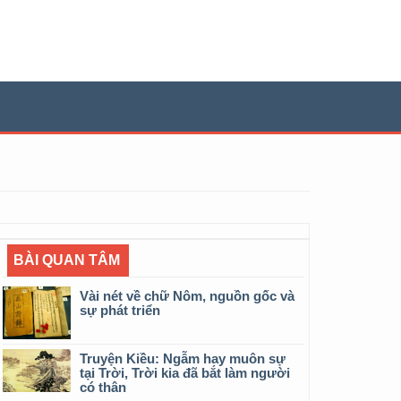
BÀI QUAN TÂM
Vài nét về chữ Nôm, nguồn gốc và
sự phát triển
Truyện Kiều: Ngẫm hay muôn sự
tại Trời, Trời kia đã bắt làm người
có thân