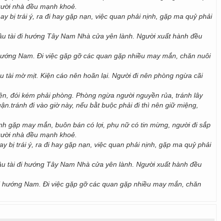
người nhà đều mạnh khoẻ.
hay bị trái ý, ra đi hay gặp nạn, việc quan phải nịnh, gặp ma quỷ phải
 cầu tài đi hướng Tây Nam Nhà cửa yên lành. Người xuất hành đều
đi hướng Nam. Đi việc gặp gỡ các quan gặp nhiều may mắn, chăn nuôi
u tài mờ mịt. Kiện cáo nên hoãn lại. Người đi nên phòng ngừa cãi
ện, đói kém phải phòng. Phòng ngừa người nguyền rủa, tránh lây
uận.tránh đi vào giờ này, nếu bằt buộc phải đi thì nên giữ miệng,
ành gặp may mắn, buôn bán có lợi, phụ nữ có tin mừng, người đi sắp
người nhà đều mạnh khoẻ.
ay bị trái ý, ra đi hay gặp nạn, việc quan phải nịnh, gặp ma quỷ phải
 cầu tài đi hướng Tây Nam Nhà cửa yên lành. Người xuất hành đều
i đi hướng Nam. Đi việc gặp gỡ các quan gặp nhiều may mắn, chăn