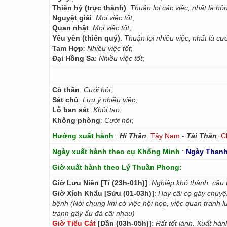
Thiên hỷ (trực thành)
:
Thuận lợi các việc, nhất là hô
Nguyệt giải
:
Mọi việc tốt
;
Quan nhật
:
Mọi việc tốt
;
Yếu yên (thiên quý)
:
Thuận lợi nhiều việc, nhất là cướ
Tam Hợp
:
Nhiều việc tốt
;
Đại Hồng Sa
:
Nhiều việc tốt
;
Cô thần
:
Cưới hỏi
;
Sát chủ
:
Lưu ý nhiều việc
;
Lỗ ban sát
:
Khởi tạo
;
Không phòng
:
Cưới hỏi
;
Hướng xuất hành
:
Hỉ Thần
:
Tây Nam
-
Tài Thần
:
C
Ngày xuất hành theo cụ Khổng Minh
:
Ngày Thanh
Giờ xuất hành theo Lý Thuần Phong:
Giờ Lưu Niên [Tí (23h-01h)]
:
Nghiệp khó thành, cầu t
Giờ Xích Khẩu [Sửu (01-03h)]
:
Hay cãi cọ gây chuyệ
bệnh (Nói chung khi có việc hội họp, việc quan tranh l
tránh gây ẩu đả cãi nhau)
Giờ Tiểu Cát
[Dần (03h-05h)]
:
Rất tốt lành. Xuất hà