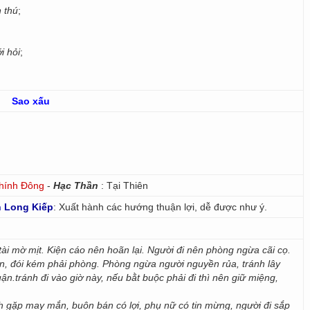
n thú
;
i hỏi
;
Sao xấu
hính Đông
-
Hạc Thần
: Tại Thiên
 Long Kiếp
: Xuất hành các hướng thuận lợi, dễ được như ý.
ài mờ mịt. Kiện cáo nên hoãn lại. Người đi nên phòng ngừa cãi cọ.
n, đói kém phải phòng. Phòng ngừa người nguyền rủa, tránh lây
uận.tránh đi vào giờ này, nếu bằt buộc phải đi thì nên giữ miệng,
nh gặp may mắn, buôn bán có lợi, phụ nữ có tin mừng, người đi sắp