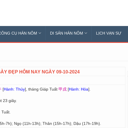
CÔNG CỤ HÁN NÔM
DI SẢN HÁN NÔM
LỊCH VẠN SỰ
ÀY ĐẸP HÔM NAY NGÀY 09-10-2024
午
[
Hành: Thủy
], tháng Giáp Tuất
甲戌
[
Hành: Hỏa
].
t 23 giây.
 Tuất.
 5h-7h); Ngọ (11h-13h); Thân (15h-17h); Dậu (17h-19h).