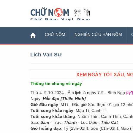
Chữ Nôm
CHỮ NÔM
NGHIÊN CỨU HÁN NÔM
Lịch Vạn Sự
XEM NGÀY TỐT XẤU, NG
Thông tin chung về ngày
Thứ 4: 9-10-2024 - Âm lịch là ngày 7-9 - Bính Ngọ
丙
Ngày:
Hắc đạo [Thiên Hình]
.
Giờ đầu ngày
: MTí - Đầu giờ Sửu thực: 01 giờ 12 phú
Tuổi xung khắc ngày
: Mậu Tí, Canh Tí.
Tuổi xung khắc tháng
: Nhâm Thìn, Canh Thìn, Canh
Sao:
Sâm
- Trực:
Thành
- Lục Diệu :
Tiểu Cát
Giờ hoàng đạo
: Tý (23h-01h); Sửu (01h-03h); Mão (