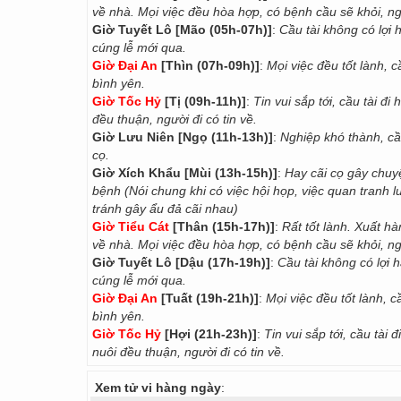
về nhà. Mọi việc đều hòa hợp, có bệnh cầu sẽ khỏi, 
Giờ Tuyết Lô [Mão (05h-07h)]
:
Cầu tài không có lợi 
cúng lễ mới qua.
Giờ Đại An
[Thìn (07h-09h)]
:
Mọi việc đều tốt lành,
bình yên.
Giờ Tốc Hỷ
[Tị (09h-11h)]
:
Tin vui sắp tới, cầu tài 
đều thuận, người đi có tin về.
Giờ Lưu Niên [Ngọ (11h-13h)]
:
Nghiệp khó thành, cầ
cọ.
Giờ Xích Khẩu [Mùi (13h-15h)]
:
Hay cãi cọ gây chuy
bệnh (Nói chung khi có việc hội họp, việc quan tranh l
tránh gây ẩu đả cãi nhau)
Giờ Tiểu Cát
[Thân (15h-17h)]
:
Rất tốt lành. Xuất h
về nhà. Mọi việc đều hòa hợp, có bệnh cầu sẽ khỏi, 
Giờ Tuyết Lô [Dậu (17h-19h)]
:
Cầu tài không có lợi h
cúng lễ mới qua.
Giờ Đại An
[Tuất (19h-21h)]
:
Mọi việc đều tốt lành,
bình yên.
Giờ Tốc Hỷ
[Hợi (21h-23h)]
:
Tin vui sắp tới, cầu tà
nuôi đều thuận, người đi có tin về.
Xem tử vi hàng ngày
: