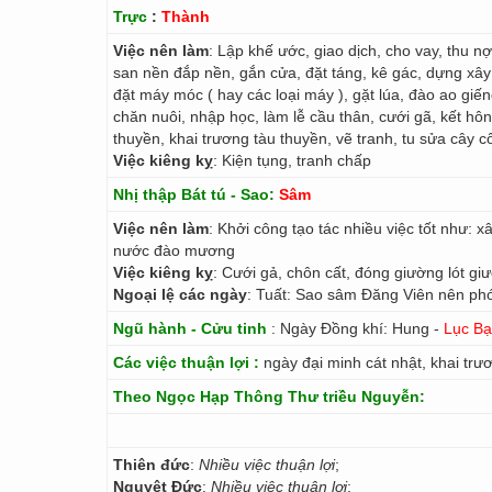
Trực
:
Thành
Việc nên làm
: Lập khế ước, giao dịch, cho vay, thu n
san nền đắp nền, gắn cửa, đặt táng, kê gác, dựng xâ
đặt máy móc ( hay các loại máy ), gặt lúa, đào ao giế
chăn nuôi, nhập học, làm lễ cầu thân, cưới gã, kết hô
thuyền, khai trương tàu thuyền, vẽ tranh, tu sửa cây cố
Việc kiêng kỵ
: Kiện tụng, tranh chấp
Nhị thập Bát tú - Sao:
Sâm
Việc nên làm
: Khởi công tạo tác nhiều việc tốt như: x
nước đào mương
Việc kiêng kỵ
: Cưới gả, chôn cất, đóng giường lót gi
Ngoại lệ các ngày
: Tuất: Sao sâm Đăng Viên nên ph
Ngũ hành - Cửu tinh
: Ngày Đồng khí: Hung -
Lục Bạ
Các việc thuận lợi :
ngày đại minh cát nhật, khai trư
Theo Ngọc Hạp Thông Thư triều Nguyễn:
Thiên đức
:
Nhiều việc thuận lợi
;
Nguyệt Đức
:
Nhiều việc thuận lợi
;