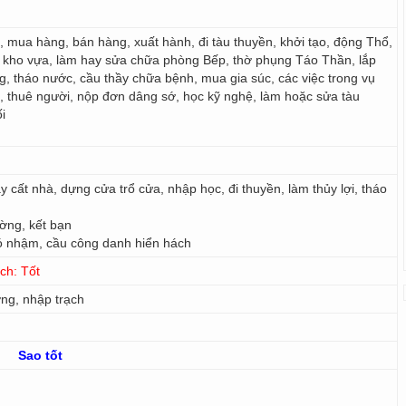
ợ, mua hàng, bán hàng, xuất hành, đi tàu thuyền, khởi tạo, động Thổ,
y kho vựa, làm hay sửa chữa phòng Bếp, thờ phụng Táo Thần, lắp
ng, tháo nước, cầu thầy chữa bệnh, mua gia súc, các việc trong vụ
n, thuê người, nộp đơn dâng sớ, học kỹ nghệ, làm hoặc sửa tàu
i
ây cất nhà, dựng cửa trổ cửa, nhập học, đi thuyền, làm thủy lợi, tháo
ường, kết bạn
ó nhậm, cầu công danh hiển hách
ch: Tốt
ơng, nhập trạch
Sao tốt