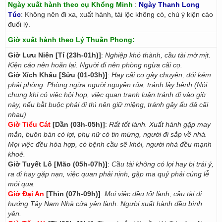
Ngày xuất hành theo cụ Khổng Minh
:
Ngày Thanh Long
Túc
: Không nên đi xa, xuất hành, tài lộc không có, chú ý kiện cáo
đuối lý.
Giờ xuất hành theo Lý Thuần Phong:
Giờ Lưu Niên [Tí (23h-01h)]
:
Nghiệp khó thành, cầu tài mờ mịt.
Kiện cáo nên hoãn lại. Người đi nên phòng ngừa cãi cọ.
Giờ Xích Khẩu [Sửu (01-03h)]
:
Hay cãi cọ gây chuyện, đói kém
phải phòng. Phòng ngừa người nguyền rủa, tránh lây bệnh (Nói
chung khi có việc hội họp, việc quan tranh luận.tránh đi vào giờ
này, nếu bằt buộc phải đi thì nên giữ miệng, tránh gây ẩu đả cãi
nhau)
Giờ Tiểu Cát
[Dần (03h-05h)]
:
Rất tốt lành. Xuất hành gặp may
mắn, buôn bán có lợi, phụ nữ có tin mừng, người đi sắp về nhà.
Mọi việc đều hòa hợp, có bệnh cầu sẽ khỏi, người nhà đều mạnh
khoẻ.
Giờ Tuyết Lô [Mão (05h-07h)]
:
Cầu tài không có lợi hay bị trái ý,
ra đi hay gặp nạn, việc quan phải nịnh, gặp ma quỷ phải cúng lễ
mới qua.
Giờ Đại An
[Thìn (07h-09h)]
:
Mọi việc đều tốt lành, cầu tài đi
hướng Tây Nam Nhà cửa yên lành. Người xuất hành đều bình
yên.