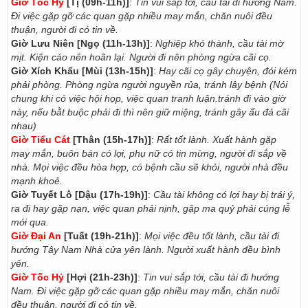
Giờ Tốc Hỷ
[Tị (09h-11h)]
:
Tin vui sắp tới, cầu tài đi hướng Nam.
Đi việc gặp gỡ các quan gặp nhiều may mắn, chăn nuôi đều
thuận, người đi có tin về.
Giờ Lưu Niên [Ngọ (11h-13h)]
:
Nghiệp khó thành, cầu tài mờ
mịt. Kiện cáo nên hoãn lại. Người đi nên phòng ngừa cãi cọ.
Giờ Xích Khẩu [Mùi (13h-15h)]
:
Hay cãi cọ gây chuyện, đói kém
phải phòng. Phòng ngừa người nguyền rủa, tránh lây bệnh (Nói
chung khi có việc hội họp, việc quan tranh luận.tránh đi vào giờ
này, nếu bằt buộc phải đi thì nên giữ miệng, tránh gây ẩu đả cãi
nhau)
Giờ Tiểu Cát
[Thân (15h-17h)]
:
Rất tốt lành. Xuất hành gặp
may mắn, buôn bán có lợi, phụ nữ có tin mừng, người đi sắp về
nhà. Mọi việc đều hòa hợp, có bệnh cầu sẽ khỏi, người nhà đều
mạnh khoẻ.
Giờ Tuyết Lô [Dậu (17h-19h)]
:
Cầu tài không có lợi hay bị trái ý,
ra đi hay gặp nạn, việc quan phải nịnh, gặp ma quỷ phải cúng lễ
mới qua.
Giờ Đại An
[Tuất (19h-21h)]
:
Mọi việc đều tốt lành, cầu tài đi
hướng Tây Nam Nhà cửa yên lành. Người xuất hành đều bình
yên.
Giờ Tốc Hỷ
[Hợi (21h-23h)]
:
Tin vui sắp tới, cầu tài đi hướng
Nam. Đi việc gặp gỡ các quan gặp nhiều may mắn, chăn nuôi
đều thuận, người đi có tin về.