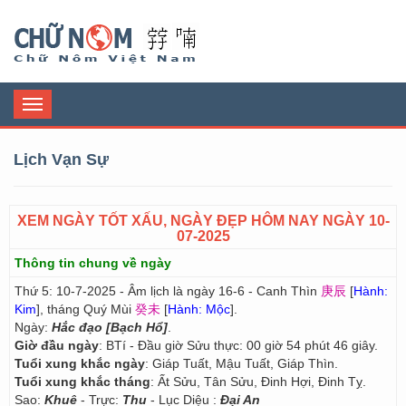
Chữ Nôm
Toggle
navigation
Lịch Vạn Sự
XEM NGÀY TỐT XẤU, NGÀY ĐẸP HÔM NAY NGÀY 10-
07-2025
Thông tin chung về ngày
Thứ 5: 10-7-2025 - Âm lịch là ngày 16-6 - Canh Thìn
庚辰
[
Hành:
Kim
], tháng Quý Mùi
癸未
[
Hành: Mộc
].
Ngày:
Hắc đạo [Bạch Hổ]
.
Giờ đầu ngày
: BTí - Đầu giờ Sửu thực: 00 giờ 54 phút 46 giây.
Tuổi xung khắc ngày
: Giáp Tuất, Mậu Tuất, Giáp Thìn.
Tuổi xung khắc tháng
: Ất Sửu, Tân Sửu, Đinh Hợi, Đinh Tỵ.
Sao:
Khuê
- Trực:
Thu
- Lục Diệu :
Đại An