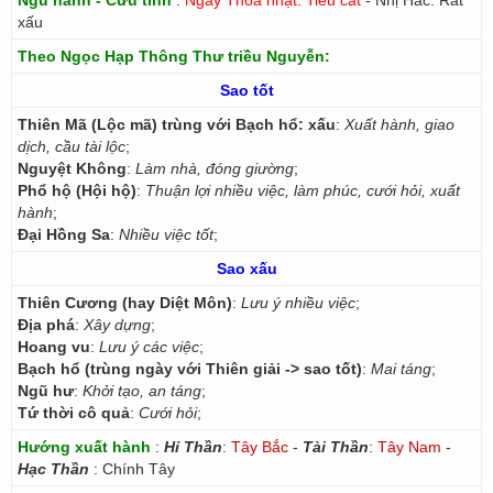
Ngũ hành - Cửu tinh
:
Ngày Thoa nhật: Tiểu cát
- Nhị Hắc: Rất
xấu
Theo Ngọc Hạp Thông Thư triều Nguyễn:
Sao tốt
Thiên Mã (Lộc mã) trùng với Bạch hổ: xấu
:
Xuất hành, giao
dịch, cầu tài lộc
;
Nguyệt Không
:
Làm nhà, đóng giường
;
Phổ hộ (Hội hộ)
:
Thuận lợi nhiều việc, làm phúc, cưới hỏi, xuất
hành
;
Đại Hồng Sa
:
Nhiều việc tốt
;
Sao xấu
Thiên Cương (hay Diệt Môn)
:
Lưu ý nhiều việc
;
Địa phá
:
Xây dựng
;
Hoang vu
:
Lưu ý các việc
;
Bạch hổ (trùng ngày với Thiên giải -> sao tốt)
:
Mai táng
;
Ngũ hư
:
Khởi tạo, an táng
;
Tứ thời cô quả
:
Cưới hỏi
;
Hướng xuất hành
:
Hỉ Thần
:
Tây Bắc
-
Tài Thần
:
Tây Nam
-
Hạc Thần
: Chính Tây