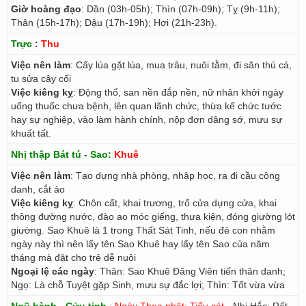
Giờ hoàng đạo
: Dần (03h-05h); Thìn (07h-09h); Tỵ (9h-11h);
Thân (15h-17h); Dậu (17h-19h); Hợi (21h-23h).
Trực
:
Thu
Việc nên làm
: Cấy lúa gặt lúa, mua trâu, nuôi tằm, đi săn thú cá,
tu sửa cây cối
Việc kiêng kỵ
: Động thổ, san nền đắp nền, nữ nhân khởi ngày
uống thuốc chưa bệnh, lên quan lãnh chức, thừa kế chức tước
hay sự nghiệp, vào làm hành chính, nộp đơn dâng sớ, mưu sự
khuất tất.
Nhị thập Bát tú - Sao:
Khuê
Việc nên làm
: Tạo dựng nhà phòng, nhập học, ra đi cầu công
danh, cắt áo
Việc kiêng kỵ
: Chôn cất, khai trương, trổ cửa dựng cửa, khai
thông đường nước, đào ao móc giếng, thưa kiện, đóng giường lót
giường. Sao Khuê là 1 trong Thất Sát Tinh, nếu đẻ con nhằm
ngày này thì nên lấy tên Sao Khuê hay lấy tên Sao của năm
tháng mà đặt cho trẻ dễ nuôi
Ngoại lệ các ngày
: Thân: Sao Khuê Đăng Viên tiến thân danh;
Ngọ: Là chỗ Tuyệt gặp Sinh, mưu sự đắc lợi; Thìn: Tốt vừa vừa