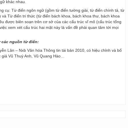
ngữ khác nhau.
ng cụ: Từ điển ngôn ngữ (gồm từ điển tường giải, từ điển chính tả, từ
) và Từ điển tri thức (từ điển bách khoa, bách khoa thư, bách khoa
 đều được biên soạn trên cơ sở của các cấu trúc vĩ mô (cấu trúc tổng
y, việc xem xét cấu trúc hai mặt này là vấn đề phải quan tâm tới mọi
ừ các nguồn từ điển:
ễn Lân – Nxb Văn hóa Thông tin tái bản 2010, có hiệu chỉnh và bổ
ác giả Vũ Thuý Anh, Vũ Quang Hào…