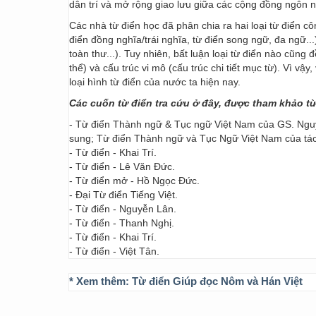
dân trí và mở rộng giao lưu giữa các cộng đồng ngôn 
Các nhà từ điển học đã phân chia ra hai loại từ điển cô
điển đồng nghĩa/trái nghĩa, từ điển song ngữ, đa ngữ...
toàn thư...). Tuy nhiên, bất luận loại từ điển nào cũng
thể) và cấu trúc vi mô (cấu trúc chi tiết mục từ). Vì vậ
loại hình từ điển của nước ta hiện nay.
Các cuốn từ điển tra cứu ở đây, được tham khảo t
- Từ điển Thành ngữ & Tục ngữ Việt Nam của GS. Nguy
sung; Từ điển Thành ngữ và Tục Ngữ Việt Nam của t
- Từ điển - Khai Trí.
- Từ điển - Lê Văn Đức.
- Từ điển mở - Hồ Ngọc Đức.
- Đại Từ điển Tiếng Việt.
- Từ điển - Nguyễn Lân.
- Từ điển - Thanh Nghị.
- Từ điển - Khai Trí.
- Từ điển - Việt Tân.
* Xem thêm:
Từ điển Giúp đọc Nôm và Hán Việt