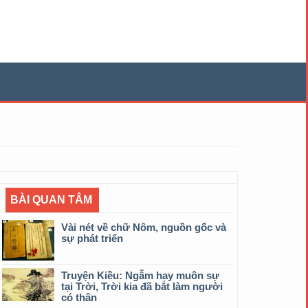
BÀI QUAN TÂM
Vài nét về chữ Nôm, nguồn gốc và
sự phát triển
Truyện Kiều: Ngẫm hay muôn sự
tại Trời, Trời kia đã bắt làm người
có thân