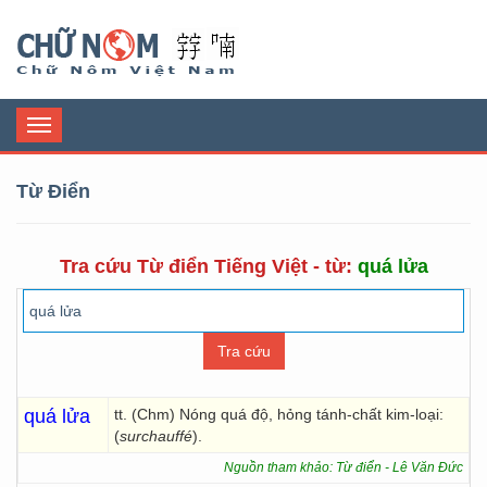
Chữ Nôm
Toggle
navigation
Từ Điển
Tra cứu Từ điển Tiếng Việt - từ:
quá lửa
quá lửa
tt. (Chm) Nóng quá độ, hỏng tánh-chất kim-loại:
(
surchauffé
).
Nguồn tham khảo: Từ điển - Lê Văn Đức