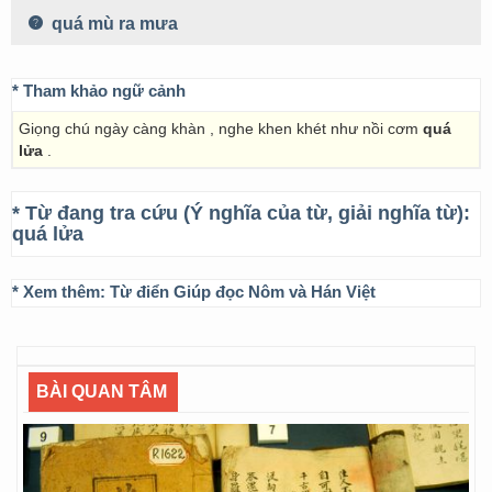
quá mù ra mưa
* Tham khảo ngữ cảnh
Giọng chú ngày càng khàn , nghe khen khét như nồi cơm
quá
lửa
.
* Từ đang tra cứu (Ý nghĩa của từ, giải nghĩa từ):
quá lửa
* Xem thêm:
Từ điển Giúp đọc Nôm và Hán Việt
BÀI QUAN TÂM