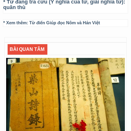
* Từ đang tra cứu (Ý nghĩa của từ, giải nghĩa từ):
quân thù
* Xem thêm:
Từ điển Giúp đọc Nôm và Hán Việt
BÀI QUAN TÂM