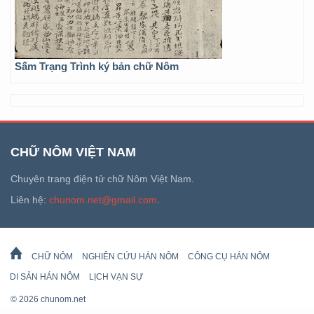
Sấm Trạng Trình ký bản chữ Nôm
CHỮ NÔM VIỆT NAM
Chuyên trang điện tử chữ Nôm Việt Nam.
Liên hệ:
chunom.net@gmail.com
.
CHỮ NÔM
NGHIÊN CỨU HÁN NÔM
CÔNG CỤ HÁN NÔM
DI SẢN HÁN NÔM
LỊCH VẠN SỰ
© 2026 chunom.net