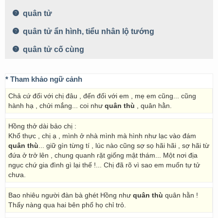
quân tử
quân tử ẩn hình, tiểu nhân lộ tướng
quân tử cố cùng
* Tham khảo ngữ cảnh
Chả cứ đối với chị đâu , đến đối với em , mẹ em cũng... cũng
hành hạ , chửi mắng... coi như
quân thù
, quân hằn.
Hồng thở dài bảo chị :
Khổ thực , chị ạ , mình ở nhà mình mà hình như lạc vào đám
quân thù
... giữ gìn từng tí , lúc nào cũng sợ sọ hãi hãi , sợ hãi từ
đứa ở trở lên , chung quanh rặt giống mật thám... Một nơi địa
ngục chứ gia đình gì lại thế !... Chị đã rõ vì sao em muốn tự tử
chưa.
Bao nhiêu người đàn bà ghét Hồng như
quân thù
quân hằn !
Thấy nàng qua hai bên phố họ chỉ trỏ.