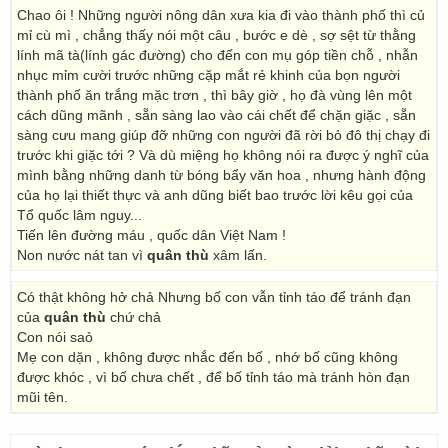
Chao ôi ! Những người nông dân xưa kia đi vào thành phố thì củ
mỉ cù mì , chẳng thấy nói một câu , bước e dè , sợ sệt từ thằng
lính mã tà(lính gác đường) cho đến con mụ góp tiền chỗ , nhẫn
nhục mỉm cười trước những cặp mắt rẻ khinh của bọn người
thành phố ăn trắng mặc trơn , thì bây giờ , họ đà vùng lên một
cách dũng mãnh , sẵn sàng lao vào cái chết để chặn giặc , sẵn
sàng cưu mang giúp đỡ những con người đã rời bỏ đô thị chạy đi
trước khi giặc tới ? Và dù miệng họ không nói ra được ý nghĩ của
mình bằng những danh từ bóng bẩy văn hoa , nhưng hành động
của họ lại thiết thực và anh dũng biết bao trước lời kêu gọi của
Tổ quốc lâm nguy...
Tiến lên đường máu , quốc dân Việt Nam !
Non nước nát tan vì
quân thù
xâm lấn.
Có thật không hở chả Nhưng bố con vẫn tỉnh táo để tránh đạn
của
quân thù
chứ chả
Con nói saỏ
Mẹ con dặn , không được nhắc đến bố , nhớ bố cũng không
được khóc , vì bố chưa chết , để bố tỉnh táo mà tránh hòn đạn
mũi tên.