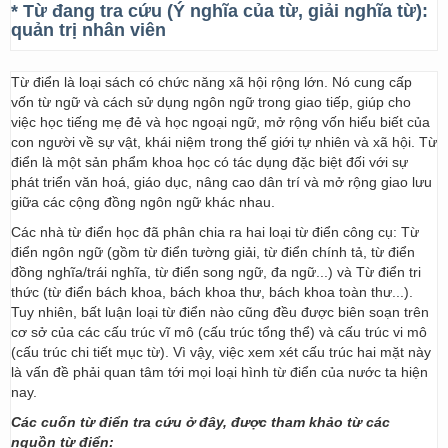
* Từ đang tra cứu (Ý nghĩa của từ, giải nghĩa từ):
quản trị nhân viên
Từ điển là loại sách có chức năng xã hội rộng lớn. Nó cung cấp
vốn từ ngữ và cách sử dụng ngôn ngữ trong giao tiếp, giúp cho
việc học tiếng mẹ đẻ và học ngoại ngữ, mở rộng vốn hiểu biết của
con người về sự vật, khái niệm trong thế giới tự nhiên và xã hội. Từ
điển là một sản phẩm khoa học có tác dụng đặc biệt đối với sự
phát triển văn hoá, giáo dục, nâng cao dân trí và mở rộng giao lưu
giữa các cộng đồng ngôn ngữ khác nhau.
Các nhà từ điển học đã phân chia ra hai loại từ điển công cụ: Từ
điển ngôn ngữ (gồm từ điển tường giải, từ điển chính tả, từ điển
đồng nghĩa/trái nghĩa, từ điển song ngữ, đa ngữ...) và Từ điển tri
thức (từ điển bách khoa, bách khoa thư, bách khoa toàn thư...).
Tuy nhiên, bất luận loại từ điển nào cũng đều được biên soạn trên
cơ sở của các cấu trúc vĩ mô (cấu trúc tổng thể) và cấu trúc vi mô
(cấu trúc chi tiết mục từ). Vì vậy, việc xem xét cấu trúc hai mặt này
là vấn đề phải quan tâm tới mọi loại hình từ điển của nước ta hiện
nay.
Các cuốn từ điển tra cứu ở đây, được tham khảo từ các
nguồn từ điển: