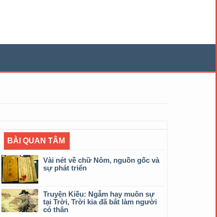
BÀI QUAN TÂM
Vài nét về chữ Nôm, nguồn gốc và
sự phát triển
Truyện Kiều: Ngẫm hay muôn sự
tại Trời, Trời kia đã bắt làm người
có thân