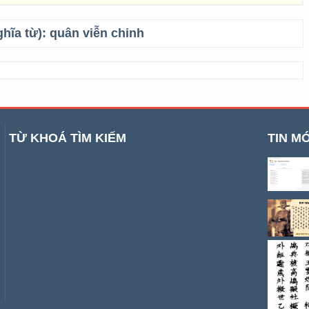
ghĩa từ):
quân viễn chinh
TỪ KHOÁ TÌM KIẾM
TIN MỚ