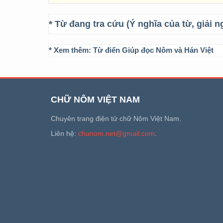
* Từ đang tra cứu (Ý nghĩa của từ, giải n
* Xem thêm:
Từ điển Giúp đọc Nôm và Hán Việt
CHỮ NÔM VIỆT NAM
Chuyên trang điện tử chữ Nôm Việt Nam.
Liên hệ:
chunom.net@gmail.com
.