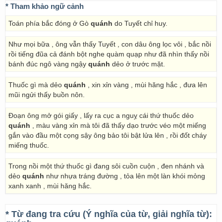
* Tham khảo ngữ cảnh
Toán phía bắc đóng ở Gò
quánh
do Tuyết chỉ huy.
Như mọi bữa , ông vẫn thấy Tuyết , con dâu ông lọc vôi , bắc nồi
rồi tiếng đũa cả đánh bột nghe quàm quạp như đã nhìn thấy nồi
bánh đúc ngô vàng ngậy
quánh
dẻo ở trước mặt.
Thuốc gì mà dẻo
quánh
, xin xỉn vàng , mùi hăng hắc , đưa lên
mũi ngửi thấy buồn nôn.
Đoạn ông mở gói giấy , lấy ra cục a nguỵ cái thứ thuốc dẻo
quánh
, màu vàng xỉn mà tôi đã thấy dạo trước véo một miếng
gắn vào đầu một cọng sậy ông bảo tôi bật lửa lên , rồi đốt cháy
miếng thuốc.
Trong nồi một thứ thuốc gì đang sôi cuồn cuộn , đen nhánh và
dẻo
quánh
như nhựa tráng đường , tỏa lên một làn khói mỏng
xanh xanh , mùi hăng hắc.
* Từ đang tra cứu (Ý nghĩa của từ, giải nghĩa từ):