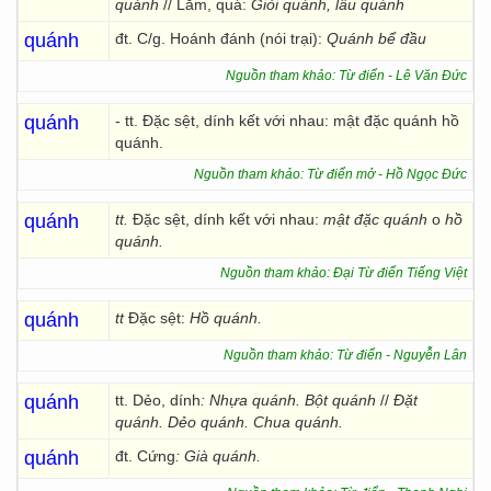
quánh
// Lắm, quá:
Giỏi quánh, lâu quánh
quánh
đt. C/g. Hoánh đánh (nói trại):
Quánh bể đầu
Nguồn tham khảo: Từ điển - Lê Văn Đức
quánh
- tt. Đặc sệt, dính kết với nhau: mật đặc quánh hồ
quánh.
Nguồn tham khảo: Từ điển mở - Hồ Ngọc Đức
quánh
tt.
Đặc sệt, dính kết với nhau:
mật đặc quánh
o
hồ
quánh.
Nguồn tham khảo: Đại Từ điển Tiếng Việt
quánh
tt
Đặc sệt:
Hồ quánh.
Nguồn tham khảo: Từ điển - Nguyễn Lân
quánh
tt. Dẻo, dính
: Nhựa quánh. Bột quánh
//
Đặt
quánh. Dẻo quánh. Chua quánh.
quánh
đt. Cứng
: Già quánh.