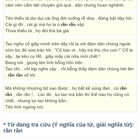
cảm nên cấm tiệt chuyện gửi quà , dân chúng hoan nghênh.
Tên thiếu tá dụi dụi cái ống đót xuống rễ dừa , đứng bật dậy hỏi :
Cái gì đó , cái gì mà họ la ó
rần rần
vậỷ
Thưa thiếu tá , họ đòi thả bà già.
Tao nghe cổ giãy mình trên dây rồi la với đám dân chúng ngoài
xóm lúc đó vừa tràn tới : "Cô bác ơi , hãy trả thù cho con !" Cổ la
vậy , lại kêu cụ Hồ , giãy mấy cái nữa mới chết !
Đang nói , giọng tên lính bỗng hổn hển :
Tao chỉ... chỉ kịp nghe vậy... rồi bỗng thấy đám dân chúng hét lên
,
rần rần
xổ tới.
Mà không nhượng bộ sao được , họ bất kể súng đạn , cứ
rần
rần
, rần rần !... Lúc đó , tụi tao mà bắn thì thế nào họ cũng có
chết , nhưng tụi tao không bắn...
Tên lính ngừng nói.
* Từ đang tra cứu (Ý nghĩa của từ, giải nghĩa từ):
rần rần