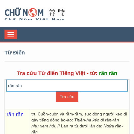
Chữ Nôm
Toggle
navigation
Từ Điển
Tra cứu Từ điển Tiếng Việt - từ:
rần rần
rần rần
trt. Cuồn-cuộn và rầm-rầm, sức đông người kéo đi
gây tiếng động ào-ào:
Thiên-hạ kéo đi rần-rần
như xem hội
. // Lan ra từ dưới làn da:
Ngứa rần-
rần.