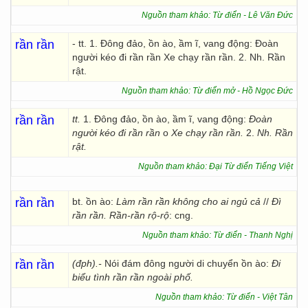
Nguồn tham khảo: Từ điển - Lê Văn Đức
rần rần
- tt. 1. Đông đảo, ồn ào, ầm ĩ, vang động: Đoàn
người kéo đi rần rần Xe chạy rần rần. 2. Nh. Rần
rật.
Nguồn tham khảo: Từ điển mở - Hồ Ngọc Đức
rần rần
tt.
1. Đông đảo, ồn ào, ầm ĩ, vang động:
Đoàn
người kéo đi rần rần
o
Xe chạy rần rần.
2.
Nh.
Rần
rật.
Nguồn tham khảo: Đại Từ điển Tiếng Việt
rần rần
bt. ồn ào:
Làm rần rần không cho ai ngủ cả
//
Đì
rần rần. Rần-rần rộ-rộ
: cng.
Nguồn tham khảo: Từ điển - Thanh Nghị
rần rần
(đph).-
Nói đám đông người di chuyển ồn ào:
Đi
biểu tình rần rần ngoài phố.
Nguồn tham khảo: Từ điển - Việt Tân