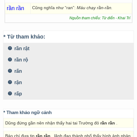
rần rần
Cũng nghĩa như “ran”:
Máu chạy rần-rần.
Nguồn tham chiếu: Từ điển - Khai Trí
* Từ tham khảo:
rần rật
rần rộ
rấn
rận
rấp
* Tham khảo ngữ cảnh
Dũng đứng gần nên nhận thấy hai tai Trường đỏ
rần rần
.
Báo chí đưa tin
rần rần
, lãnh đạo thành phố thấy hình ảnh phản