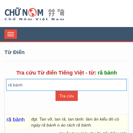
Chữ Nôm
Toggle
navigation
Từ Điển
Tra cứu Từ điển Tiếng Việt - từ:
rã bành
rã bành
đgt.
Tan vỡ, tan rã, tan tành:
làm ăn kiểu đó có
ngày rã bành
o
áo rách rã bành.