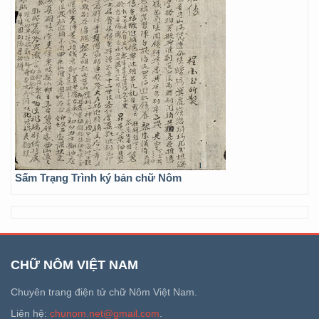
Sấm Trạng Trình ký bản chữ Nôm
CHỮ NÔM VIỆT NAM
Chuyên trang điện tử chữ Nôm Việt Nam.
Liên hệ:
chunom.net@gmail.com
.