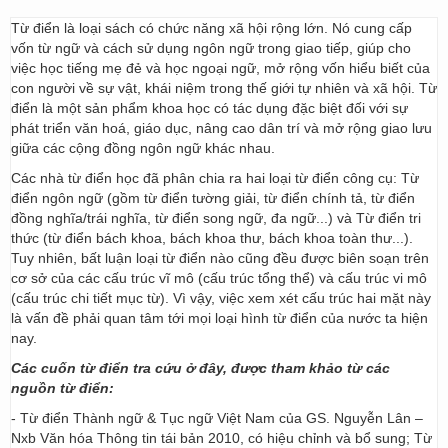
Từ điển là loại sách có chức năng xã hội rộng lớn. Nó cung cấp
vốn từ ngữ và cách sử dụng ngôn ngữ trong giao tiếp, giúp cho
việc học tiếng mẹ đẻ và học ngoại ngữ, mở rộng vốn hiểu biết của
con người về sự vật, khái niệm trong thế giới tự nhiên và xã hội. Từ
điển là một sản phẩm khoa học có tác dụng đặc biệt đối với sự
phát triển văn hoá, giáo dục, nâng cao dân trí và mở rộng giao lưu
giữa các cộng đồng ngôn ngữ khác nhau.
Các nhà từ điển học đã phân chia ra hai loại từ điển công cụ: Từ
điển ngôn ngữ (gồm từ điển tường giải, từ điển chính tả, từ điển
đồng nghĩa/trái nghĩa, từ điển song ngữ, đa ngữ...) và Từ điển tri
thức (từ điển bách khoa, bách khoa thư, bách khoa toàn thư...).
Tuy nhiên, bất luận loại từ điển nào cũng đều được biên soạn trên
cơ sở của các cấu trúc vĩ mô (cấu trúc tổng thể) và cấu trúc vi mô
(cấu trúc chi tiết mục từ). Vì vậy, việc xem xét cấu trúc hai mặt này
là vấn đề phải quan tâm tới mọi loại hình từ điển của nước ta hiện
nay.
Các cuốn từ điển tra cứu ở đây, được tham khảo từ các
nguồn từ điển:
- Từ điển Thành ngữ & Tục ngữ Việt Nam của GS. Nguyễn Lân –
Nxb Văn hóa Thông tin tái bản 2010, có hiệu chỉnh và bổ sung; Từ