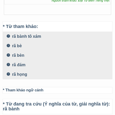
Nguồn tham khảo: Đại Từ điển Tiếng Việt
* Từ tham khảo:
rã bành tô xám
rã bè
rã bèn
rã đám
rã họng
* Tham khảo ngữ cảnh
* Từ đang tra cứu (Ý nghĩa của từ, giải nghĩa từ):
rã bành