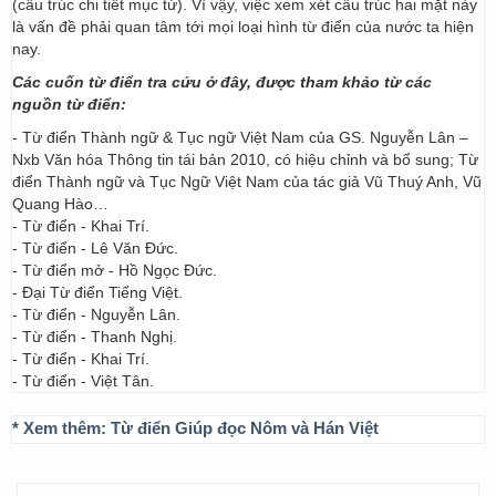
(cấu trúc chi tiết mục từ). Vì vậy, việc xem xét cấu trúc hai mặt này
là vấn đề phải quan tâm tới mọi loại hình từ điển của nước ta hiện
nay.
Các cuốn từ điển tra cứu ở đây, được tham khảo từ các
nguồn từ điển:
- Từ điển Thành ngữ & Tục ngữ Việt Nam của GS. Nguyễn Lân –
Nxb Văn hóa Thông tin tái bản 2010, có hiệu chỉnh và bổ sung; Từ
điển Thành ngữ và Tục Ngữ Việt Nam của tác giả Vũ Thuý Anh, Vũ
Quang Hào…
- Từ điển - Khai Trí.
- Từ điển - Lê Văn Đức.
- Từ điển mở - Hồ Ngọc Đức.
- Đại Từ điển Tiếng Việt.
- Từ điển - Nguyễn Lân.
- Từ điển - Thanh Nghị.
- Từ điển - Khai Trí.
- Từ điển - Việt Tân.
* Xem thêm:
Từ điển Giúp đọc Nôm và Hán Việt