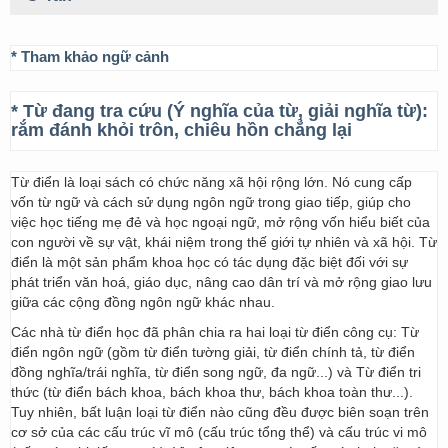
* Tham khảo ngữ cảnh
* Từ đang tra cứu (Ý nghĩa của từ, giải nghĩa từ):
rắm đánh khỏi trôn, chiêu hồn chẳng lại
Từ điển là loại sách có chức năng xã hội rộng lớn. Nó cung cấp
vốn từ ngữ và cách sử dụng ngôn ngữ trong giao tiếp, giúp cho
việc học tiếng mẹ đẻ và học ngoại ngữ, mở rộng vốn hiểu biết của
con người về sự vật, khái niệm trong thế giới tự nhiên và xã hội. Từ
điển là một sản phẩm khoa học có tác dụng đặc biệt đối với sự
phát triển văn hoá, giáo dục, nâng cao dân trí và mở rộng giao lưu
giữa các cộng đồng ngôn ngữ khác nhau.
Các nhà từ điển học đã phân chia ra hai loại từ điển công cụ: Từ
điển ngôn ngữ (gồm từ điển tường giải, từ điển chính tả, từ điển
đồng nghĩa/trái nghĩa, từ điển song ngữ, đa ngữ...) và Từ điển tri
thức (từ điển bách khoa, bách khoa thư, bách khoa toàn thư...).
Tuy nhiên, bất luận loại từ điển nào cũng đều được biên soạn trên
cơ sở của các cấu trúc vĩ mô (cấu trúc tổng thể) và cấu trúc vi mô