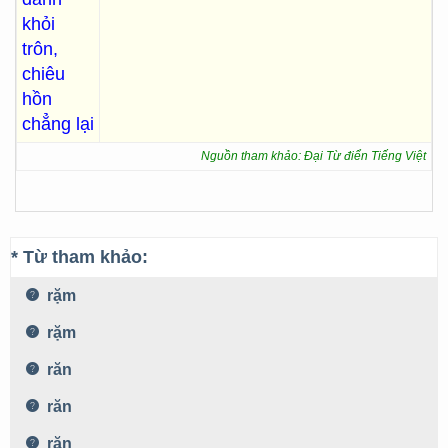
khỏi
trôn,
chiêu
hồn
chẳng lại
Nguồn tham khảo: Đại Từ điển Tiếng Việt
* Từ tham khảo:
rặm
rặm
răn
răn
răn