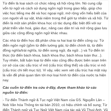
Từ điển là loại sách có chức năng xã hội rộng lớn. Nó cung cấp
vốn từ ngữ và cách sử dụng ngôn ngữ trong giao tiếp, giúp cho
việc học tiếng mẹ đẻ và học ngoại ngữ, mở rộng vốn hiểu biết của
con người về sự vật, khái niệm trong thế giới tự nhiên và xã hội. Từ
điển là một sản phẩm khoa học có tác dụng đặc biệt đối với sự
phát triển văn hoá, giáo dục, nâng cao dân trí và mở rộng giao lưu
giữa các cộng đồng ngôn ngữ khác nhau.
Các nhà từ điển học đã phân chia ra hai loại từ điển công cụ: Từ
điển ngôn ngữ (gồm từ điển tường giải, từ điển chính tả, từ điển
đồng nghĩa/trái nghĩa, từ điển song ngữ, đa ngữ...) và Từ điển tri
thức (từ điển bách khoa, bách khoa thư, bách khoa toàn thư...).
Tuy nhiên, bất luận loại từ điển nào cũng đều được biên soạn trên
cơ sở của các cấu trúc vĩ mô (cấu trúc tổng thể) và cấu trúc vi mô
(cấu trúc chi tiết mục từ). Vì vậy, việc xem xét cấu trúc hai mặt này
là vấn đề phải quan tâm tới mọi loại hình từ điển của nước ta hiện
nay.
Các cuốn từ điển tra cứu ở đây, được tham khảo từ các
nguồn từ điển:
- Từ điển Thành ngữ & Tục ngữ Việt Nam của GS. Nguyễn Lân –
Nxb Văn hóa Thông tin tái bản 2010, có hiệu chỉnh và bổ sung; Từ
điển Thành ngữ và Tục Ngữ Việt Nam của tác giả Vũ Thuý Anh, Vũ