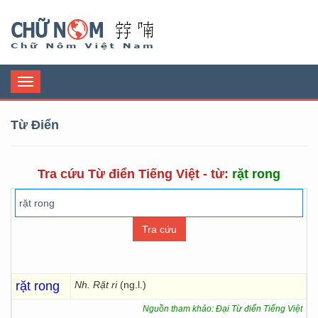
Chữ Nôm
Toggle
navigation
Từ Điển
Tra cứu Từ điển Tiếng Việt - từ:
rặt rong
rặt rong
Nh. Rặt ri
(ng.l.)
Nguồn tham khảo: Đại Từ điển Tiếng Việt