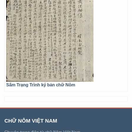
Sấm Trạng Trình ký bản chữ Nôm
CHỮ NÔM VIỆT NAM