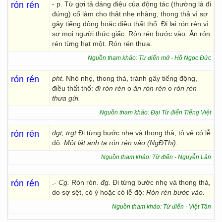
rón rén
- p. Từ gợi tả dáng điệu của động tác (thường là đi
đứng) cố làm cho thật nhẹ nhàng, thong thả vì sợ
gây tiếng động hoặc điều thất thố. Đi lại rón rén vì
sợ mọi người thức giấc. Rón rén bước vào. Ăn rón
rén từng hạt một. Rón rén thưa.
Nguồn tham khảo: Từ điển mở - Hồ Ngọc Đức
rón rén
pht
. Nhỏ nhẹ, thong thả, tránh gây tiếng động,
điều thất thố:
đi rón rén
o
ăn rón rén
o
rón rén
thưa gửi.
Nguồn tham khảo: Đại Từ điển Tiếng Việt
rón rén
đgt, trgt
Đi từng bước nhẹ và thong thả, tỏ vẻ có lễ
độ:
Một lát anh ta rón rén vào (NgĐThi).
Nguồn tham khảo: Từ điển - Nguyễn Lân
rón rén
.-
Cg.
Rón rón.
đg.
Đi từng bước nhẹ và thong thả,
do sợ sệt, có ý hoặc có lễ độ:
Rón rén bước vào.
Nguồn tham khảo: Từ điển - Việt Tân