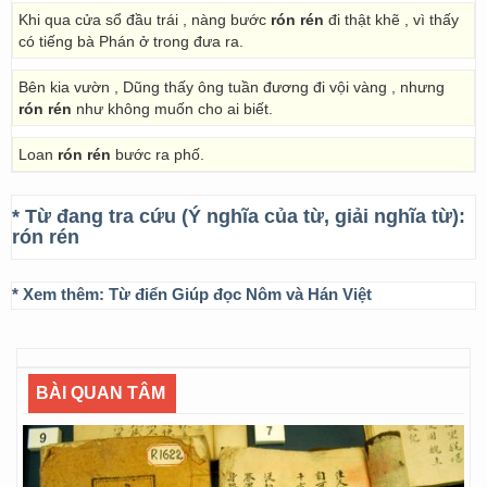
Khi qua cửa sổ đầu trái , nàng bước
rón rén
đi thật khẽ , vì thấy
có tiếng bà Phán ở trong đưa ra.
Bên kia vườn , Dũng thấy ông tuần đương đi vội vàng , nhưng
rón rén
như không muốn cho ai biết.
Loan
rón rén
bước ra phố.
* Từ đang tra cứu (Ý nghĩa của từ, giải nghĩa từ):
rón rén
* Xem thêm:
Từ điển Giúp đọc Nôm và Hán Việt
BÀI QUAN TÂM