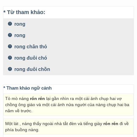
* Từ tham khảo:
rong
rong
rong chân thỏ
rong đuôi chó
rong đuôi chồn
* Tham khảo ngữ cảnh
Tò mò nàng
rón rén
lại gần nhìn ra một cái ảnh chụp hai vợ
chồng ông giáo và một cái ảnh nửa người của nàng chụp hai ba
năm về trước.
Một lát , nàng thấy ngoài nhà tắt đèn và tiếng giày
rón rén
đi về
phía buồng nàng.