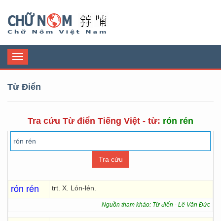
Chữ Nôm
Toggle
navigation
Từ Điển
Tra cứu Từ điển Tiếng Việt - từ:
rón rén
rón rén
trt. X. Lón-lén.
Nguồn tham khảo: Từ điển - Lê Văn Đức