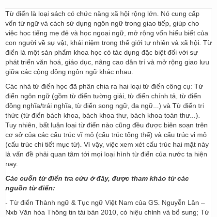
Từ điển là loại sách có chức năng xã hội rộng lớn. Nó cung cấp
vốn từ ngữ và cách sử dụng ngôn ngữ trong giao tiếp, giúp cho
việc học tiếng mẹ đẻ và học ngoại ngữ, mở rộng vốn hiểu biết của
con người về sự vật, khái niệm trong thế giới tự nhiên và xã hội. Từ
điển là một sản phẩm khoa học có tác dụng đặc biệt đối với sự
phát triển văn hoá, giáo dục, nâng cao dân trí và mở rộng giao lưu
giữa các cộng đồng ngôn ngữ khác nhau.
Các nhà từ điển học đã phân chia ra hai loại từ điển công cụ: Từ
điển ngôn ngữ (gồm từ điển tường giải, từ điển chính tả, từ điển
đồng nghĩa/trái nghĩa, từ điển song ngữ, đa ngữ...) và Từ điển tri
thức (từ điển bách khoa, bách khoa thư, bách khoa toàn thư...).
Tuy nhiên, bất luận loại từ điển nào cũng đều được biên soạn trên
cơ sở của các cấu trúc vĩ mô (cấu trúc tổng thể) và cấu trúc vi mô
(cấu trúc chi tiết mục từ). Vì vậy, việc xem xét cấu trúc hai mặt này
là vấn đề phải quan tâm tới mọi loại hình từ điển của nước ta hiện
nay.
Các cuốn từ điển tra cứu ở đây, được tham khảo từ các
nguồn từ điển:
- Từ điển Thành ngữ & Tục ngữ Việt Nam của GS. Nguyễn Lân –
Nxb Văn hóa Thông tin tái bản 2010, có hiệu chỉnh và bổ sung; Từ