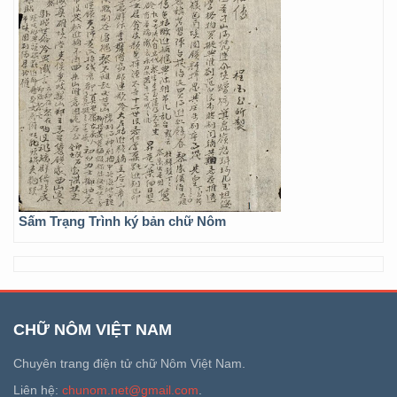
Sấm Trạng Trình ký bản chữ Nôm
CHỮ NÔM VIỆT NAM
Chuyên trang điện tử chữ Nôm Việt Nam.
Liên hệ:
chunom.net@gmail.com
.