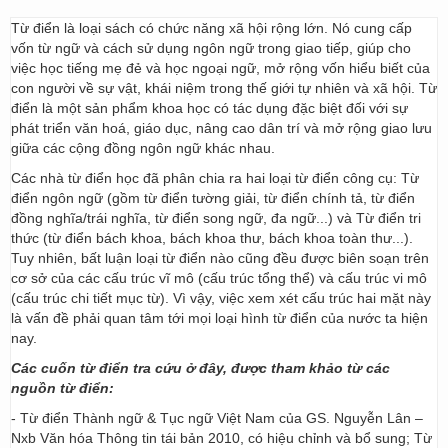
Từ điển là loại sách có chức năng xã hội rộng lớn. Nó cung cấp
vốn từ ngữ và cách sử dụng ngôn ngữ trong giao tiếp, giúp cho
việc học tiếng mẹ đẻ và học ngoại ngữ, mở rộng vốn hiểu biết của
con người về sự vật, khái niệm trong thế giới tự nhiên và xã hội. Từ
điển là một sản phẩm khoa học có tác dụng đặc biệt đối với sự
phát triển văn hoá, giáo dục, nâng cao dân trí và mở rộng giao lưu
giữa các cộng đồng ngôn ngữ khác nhau.
Các nhà từ điển học đã phân chia ra hai loại từ điển công cụ: Từ
điển ngôn ngữ (gồm từ điển tường giải, từ điển chính tả, từ điển
đồng nghĩa/trái nghĩa, từ điển song ngữ, đa ngữ...) và Từ điển tri
thức (từ điển bách khoa, bách khoa thư, bách khoa toàn thư...).
Tuy nhiên, bất luận loại từ điển nào cũng đều được biên soạn trên
cơ sở của các cấu trúc vĩ mô (cấu trúc tổng thể) và cấu trúc vi mô
(cấu trúc chi tiết mục từ). Vì vậy, việc xem xét cấu trúc hai mặt này
là vấn đề phải quan tâm tới mọi loại hình từ điển của nước ta hiện
nay.
Các cuốn từ điển tra cứu ở đây, được tham khảo từ các
nguồn từ điển:
- Từ điển Thành ngữ & Tục ngữ Việt Nam của GS. Nguyễn Lân –
Nxb Văn hóa Thông tin tái bản 2010, có hiệu chỉnh và bổ sung; Từ