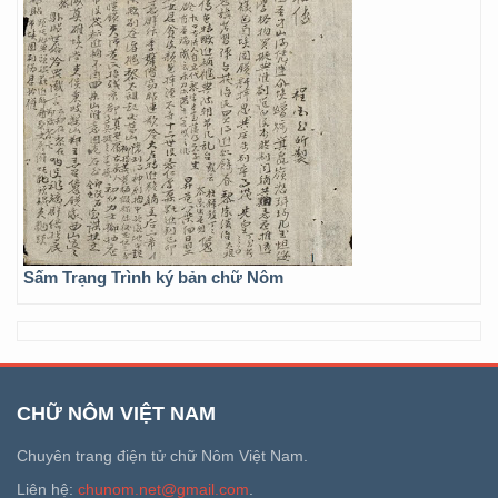
Sấm Trạng Trình ký bản chữ Nôm
CHỮ NÔM VIỆT NAM
Chuyên trang điện tử chữ Nôm Việt Nam.
Liên hệ:
chunom.net@gmail.com
.