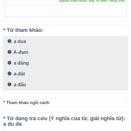
Nguồn tham khảo: Đại Từ điển Tiếng Việt
* Từ tham khảo:
a dua
A-đam
a đảng
a-đát
a đẩu
* Tham khảo ngữ cảnh
* Từ đang tra cứu (Ý nghĩa của từ, giải nghĩa từ):
a du đa