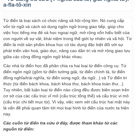
a-fla-tô-xin
Từ điển là loại sách có chức năng xã hội rộng lớn. Nó cung cấp
vốn từ ngữ và cách sử dụng ngôn ngữ trong giao tiếp, giúp cho
việc học tiếng mẹ đẻ và học ngoại ngữ, mở rộng vốn hiểu biết của
con người về sự vật, khái niệm trong thế giới tự nhiên và xã hội. Từ
điển là một sản phẩm khoa học có tác dụng đặc biệt đối với sự
phát triển văn hoá, giáo dục, nâng cao dân trí và mở rộng giao lưu
giữa các cộng đồng ngôn ngữ khác nhau.
Các nhà từ điển học đã phân chia ra hai loại từ điển công cụ: Từ
điển ngôn ngữ (gồm từ điển tường giải, từ điển chính tả, từ điển
đồng nghĩa/trái nghĩa, từ điển song ngữ, đa ngữ...) và Từ điển tri
thức (từ điển bách khoa, bách khoa thư, bách khoa toàn thư...).
Tuy nhiên, bất luận loại từ điển nào cũng đều được biên soạn trên
cơ sở của các cấu trúc vĩ mô (cấu trúc tổng thể) và cấu trúc vi mô
(cấu trúc chi tiết mục từ). Vì vậy, việc xem xét cấu trúc hai mặt này
là vấn đề phải quan tâm tới mọi loại hình từ điển của nước ta hiện
nay.
Các cuốn từ điển tra cứu ở đây, được tham khảo từ các
nguồn từ điển: