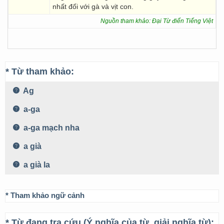
nhất đối với gà và vịt con.
Nguồn tham khảo: Đại Từ điển Tiếng Việt
* Từ tham khảo:
Ag
a-ga
a-ga mạch nha
a già
a già la
* Tham khảo ngữ cảnh
* Từ đang tra cứu (Ý nghĩa của từ, giải nghĩa từ):