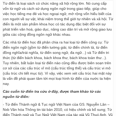
Từ điển là loại sách có chức năng xã hội rộng lớn. Nó cung cấp
vốn từ ngữ và cách sử dụng ngôn ngữ trong giao tiếp, giúp cho
việc học tiếng mẹ đẻ và học ngoại ngữ, mở rộng vốn hiểu biết của
con người về sự vật, khái niệm trong thế giới tự nhiên và xã hội. Từ
điển là một sản phẩm khoa học có tác dụng đặc biệt đối với sự
phát triển văn hoá, giáo dục, nâng cao dân trí và mở rộng giao lưu
giữa các cộng đồng ngôn ngữ khác nhau.
Các nhà từ điển học đã phân chia ra hai loại từ điển công cụ: Từ
điển ngôn ngữ (gồm từ điển tường giải, từ điển chính tả, từ điển
đồng nghĩa/trái nghĩa, từ điển song ngữ, đa ngữ...) và Từ điển tri
thức (từ điển bách khoa, bách khoa thư, bách khoa toàn thư...).
Tuy nhiên, bất luận loại từ điển nào cũng đều được biên soạn trên
cơ sở của các cấu trúc vĩ mô (cấu trúc tổng thể) và cấu trúc vi mô
(cấu trúc chi tiết mục từ). Vì vậy, việc xem xét cấu trúc hai mặt này
là vấn đề phải quan tâm tới mọi loại hình từ điển của nước ta hiện
nay.
Các cuốn từ điển tra cứu ở đây, được tham khảo từ các
nguồn từ điển:
- Từ điển Thành ngữ & Tục ngữ Việt Nam của GS. Nguyễn Lân –
Nxb Văn hóa Thông tin tái bản 2010, có hiệu chỉnh và bổ sung; Từ
điển Thành ngữ và Tục Ngữ Việt Nam của tác giả Vũ Thuý Anh, Vũ