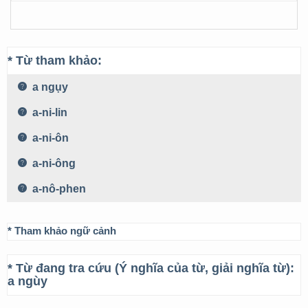
* Từ tham khảo:
a ngụy
a-ni-lin
a-ni-ôn
a-ni-ông
a-nô-phen
* Tham khảo ngữ cảnh
* Từ đang tra cứu (Ý nghĩa của từ, giải nghĩa từ):
a ngùy