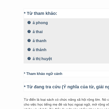
* Từ tham khảo:
á phong
á thai
á thanh
á thánh
á thị huyệt
* Tham khảo ngữ cảnh
* Từ đang tra cứu (Ý nghĩa của từ, giải n
Từ điển là loại sách có chức năng xã hội rộng lớn. Nó
cho việc học tiếng mẹ đẻ và học ngoại ngữ, mở rộng vốn