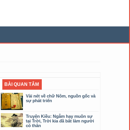
BÀI QUAN TÂM
Vài nét về chữ Nôm, nguồn gốc và
sự phát triển
Truyện Kiều: Ngẫm hay muôn sự
tại Trời, Trời kia đã bắt làm người
có thân