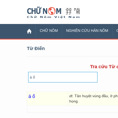
Chữ Nôm
CHỮ NÔM
NGHIÊN CỨU HÁN NÔM
Từ Điển
Tra cứu Từ đ
á ố
dt.
Tân huyệt vùng đầu, ở ph
họng.