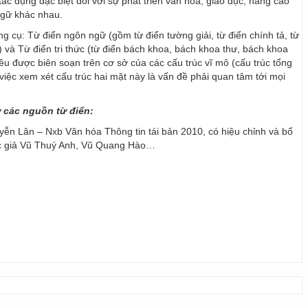
ác dụng đặc biệt đối với sự phát triển văn hoá, giáo dục, nâng cao
ngữ khác nhau.
ng cụ: Từ điển ngôn ngữ (gồm từ điển tường giải, từ điển chính tả, từ
) và Từ điển tri thức (từ điển bách khoa, bách khoa thư, bách khoa
 đều được biên soạn trên cơ sở của các cấu trúc vĩ mô (cấu trúc tổng
y, việc xem xét cấu trúc hai mặt này là vấn đề phải quan tâm tới mọi
ừ các nguồn từ điển:
ễn Lân – Nxb Văn hóa Thông tin tái bản 2010, có hiệu chỉnh và bổ
ác giả Vũ Thuý Anh, Vũ Quang Hào…