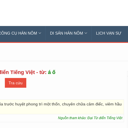
CÔNG CỤ HÁN NÔM
DI SẢN HÁN NÔM
LỊCH VẠN SỰ
iển Tiếng Việt - từ:
á ố
ía trước huyệt phong trì một thốn, chuyên chữa câm điếc, viêm hầu
Nguồn tham khảo: Đại Từ điển Tiếng Việt