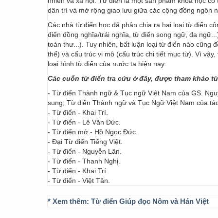
nhiên và xã hội. Từ điển là một sản phẩm khoa học có t
dân trí và mở rộng giao lưu giữa các cộng đồng ngôn 
Các nhà từ điển học đã phân chia ra hai loại từ điển cô
điển đồng nghĩa/trái nghĩa, từ điển song ngữ, đa ngữ...
toàn thư...). Tuy nhiên, bất luận loại từ điển nào cũng
thể) và cấu trúc vi mô (cấu trúc chi tiết mục từ). Vì vậ
loại hình từ điển của nước ta hiện nay.
Các cuốn từ điển tra cứu ở đây, được tham khảo t
- Từ điển Thành ngữ & Tục ngữ Việt Nam của GS. Nguy
sung; Từ điển Thành ngữ và Tục Ngữ Việt Nam của t
- Từ điển - Khai Trí.
- Từ điển - Lê Văn Đức.
- Từ điển mở - Hồ Ngọc Đức.
- Đại Từ điển Tiếng Việt.
- Từ điển - Nguyễn Lân.
- Từ điển - Thanh Nghị.
- Từ điển - Khai Trí.
- Từ điển - Việt Tân.
* Xem thêm:
Từ điển Giúp đọc Nôm và Hán Việt