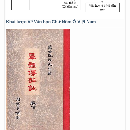
Khái lược Về Văn học Chữ Nôm Ở Việt Nam