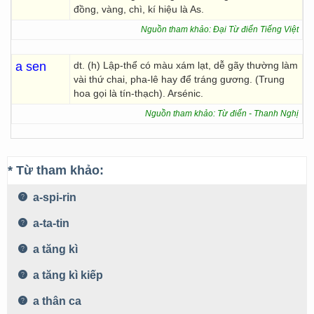
đồng, vàng, chì, kí hiệu là As.
Nguồn tham khảo: Đại Từ điển Tiếng Việt
a sen
dt. (h) Lập-thể có màu xám lạt, dễ gãy thường làm
vài thứ chai, pha-lê hay để tráng gương. (Trung
hoa gọi là tín-thạch). Arsénic.
Nguồn tham khảo: Từ điển - Thanh Nghị
* Từ tham khảo:
a-spi-rin
a-ta-tin
a tăng kì
a tăng kì kiếp
a thân ca