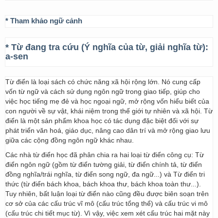
* Tham khảo ngữ cảnh
* Từ đang tra cứu (Ý nghĩa của từ, giải nghĩa từ):
a-sen
Từ điển là loại sách có chức năng xã hội rộng lớn. Nó cung cấp
vốn từ ngữ và cách sử dụng ngôn ngữ trong giao tiếp, giúp cho
việc học tiếng mẹ đẻ và học ngoại ngữ, mở rộng vốn hiểu biết của
con người về sự vật, khái niệm trong thế giới tự nhiên và xã hội. Từ
điển là một sản phẩm khoa học có tác dụng đặc biệt đối với sự
phát triển văn hoá, giáo dục, nâng cao dân trí và mở rộng giao lưu
giữa các cộng đồng ngôn ngữ khác nhau.
Các nhà từ điển học đã phân chia ra hai loại từ điển công cụ: Từ
điển ngôn ngữ (gồm từ điển tường giải, từ điển chính tả, từ điển
đồng nghĩa/trái nghĩa, từ điển song ngữ, đa ngữ...) và Từ điển tri
thức (từ điển bách khoa, bách khoa thư, bách khoa toàn thư...).
Tuy nhiên, bất luận loại từ điển nào cũng đều được biên soạn trên
cơ sở của các cấu trúc vĩ mô (cấu trúc tổng thể) và cấu trúc vi mô
(cấu trúc chi tiết mục từ). Vì vậy, việc xem xét cấu trúc hai mặt này