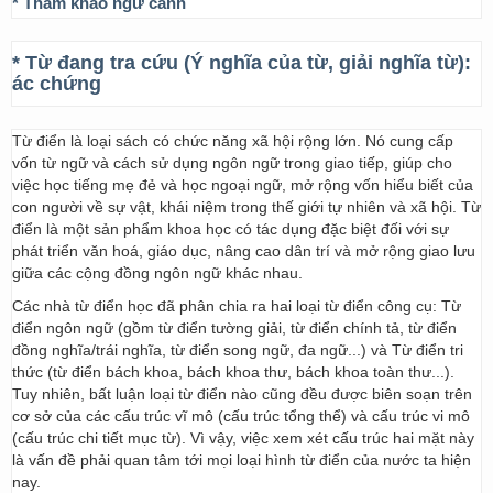
* Tham khảo ngữ cảnh
* Từ đang tra cứu (Ý nghĩa của từ, giải nghĩa từ):
ác chứng
Từ điển là loại sách có chức năng xã hội rộng lớn. Nó cung cấp
vốn từ ngữ và cách sử dụng ngôn ngữ trong giao tiếp, giúp cho
việc học tiếng mẹ đẻ và học ngoại ngữ, mở rộng vốn hiểu biết của
con người về sự vật, khái niệm trong thế giới tự nhiên và xã hội. Từ
điển là một sản phẩm khoa học có tác dụng đặc biệt đối với sự
phát triển văn hoá, giáo dục, nâng cao dân trí và mở rộng giao lưu
giữa các cộng đồng ngôn ngữ khác nhau.
Các nhà từ điển học đã phân chia ra hai loại từ điển công cụ: Từ
điển ngôn ngữ (gồm từ điển tường giải, từ điển chính tả, từ điển
đồng nghĩa/trái nghĩa, từ điển song ngữ, đa ngữ...) và Từ điển tri
thức (từ điển bách khoa, bách khoa thư, bách khoa toàn thư...).
Tuy nhiên, bất luận loại từ điển nào cũng đều được biên soạn trên
cơ sở của các cấu trúc vĩ mô (cấu trúc tổng thể) và cấu trúc vi mô
(cấu trúc chi tiết mục từ). Vì vậy, việc xem xét cấu trúc hai mặt này
là vấn đề phải quan tâm tới mọi loại hình từ điển của nước ta hiện
nay.