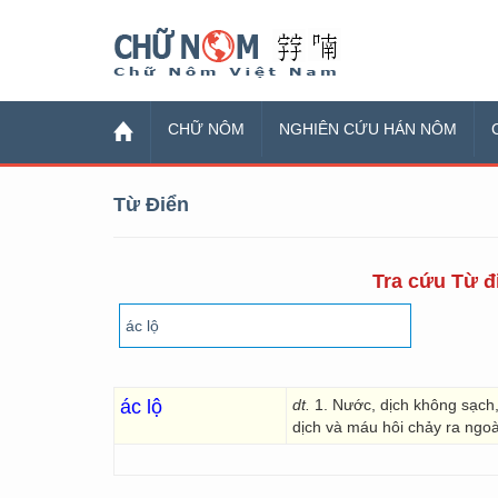
Chữ Nôm
CHỮ NÔM
NGHIÊN CỨU HÁN NÔM
Từ Điển
Tra cứu Từ đi
ác lộ
dt.
1. Nước, dịch không sạch,
dịch và máu hôi chảy ra ngoà