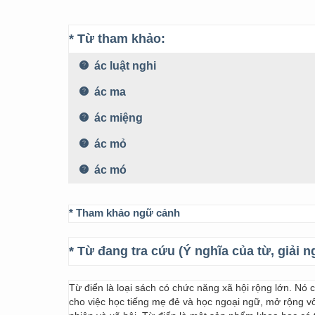
* Từ tham khảo:
ác luật nghi
ác ma
ác miệng
ác mỏ
ác mó
* Tham khảo ngữ cảnh
* Từ đang tra cứu (Ý nghĩa của từ, giải n
Từ điển là loại sách có chức năng xã hội rộng lớn. Nó
cho việc học tiếng mẹ đẻ và học ngoại ngữ, mở rộng vốn