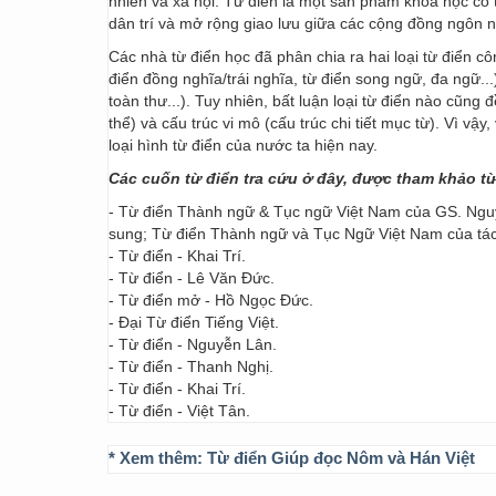
nhiên và xã hội. Từ điển là một sản phẩm khoa học có t
dân trí và mở rộng giao lưu giữa các cộng đồng ngôn 
Các nhà từ điển học đã phân chia ra hai loại từ điển cô
điển đồng nghĩa/trái nghĩa, từ điển song ngữ, đa ngữ...
toàn thư...). Tuy nhiên, bất luận loại từ điển nào cũng
thể) và cấu trúc vi mô (cấu trúc chi tiết mục từ). Vì vậ
loại hình từ điển của nước ta hiện nay.
Các cuốn từ điển tra cứu ở đây, được tham khảo t
- Từ điển Thành ngữ & Tục ngữ Việt Nam của GS. Nguy
sung; Từ điển Thành ngữ và Tục Ngữ Việt Nam của t
- Từ điển - Khai Trí.
- Từ điển - Lê Văn Đức.
- Từ điển mở - Hồ Ngọc Đức.
- Đại Từ điển Tiếng Việt.
- Từ điển - Nguyễn Lân.
- Từ điển - Thanh Nghị.
- Từ điển - Khai Trí.
- Từ điển - Việt Tân.
* Xem thêm:
Từ điển Giúp đọc Nôm và Hán Việt