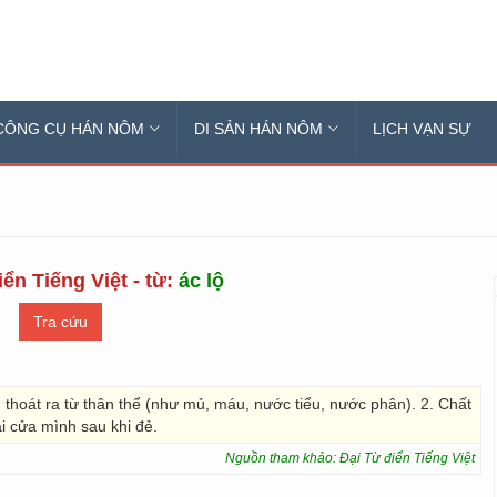
CÔNG CỤ HÁN NÔM
DI SẢN HÁN NÔM
LỊCH VẠN SỰ
ển Tiếng Việt - từ:
ác lộ
 thoát ra từ thân thể (như mủ, máu, nước tiểu, nước phân). 2. Chất
i cửa mình sau khi đẻ.
Nguồn tham khảo: Đại Từ điển Tiếng Việt