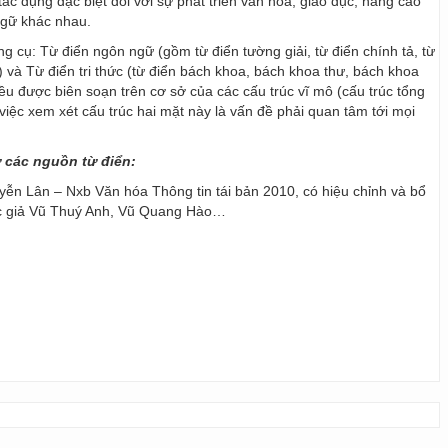
ác dụng đặc biệt đối với sự phát triển văn hoá, giáo dục, nâng cao
ngữ khác nhau.
ng cụ: Từ điển ngôn ngữ (gồm từ điển tường giải, từ điển chính tả, từ
) và Từ điển tri thức (từ điển bách khoa, bách khoa thư, bách khoa
 đều được biên soạn trên cơ sở của các cấu trúc vĩ mô (cấu trúc tổng
y, việc xem xét cấu trúc hai mặt này là vấn đề phải quan tâm tới mọi
ừ các nguồn từ điển:
ễn Lân – Nxb Văn hóa Thông tin tái bản 2010, có hiệu chỉnh và bổ
ác giả Vũ Thuý Anh, Vũ Quang Hào…