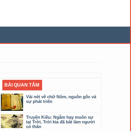
BÀI QUAN TÂM
Vài nét về chữ Nôm, nguồn gốc và
sự phát triển
Truyện Kiều: Ngẫm hay muôn sự
tại Trời, Trời kia đã bắt làm người
có thân