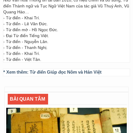
Nxb Văn hóa Thông tin tái bản 2010, có hiệu chỉnh và bổ sung; Từ
điển Thành ngữ và Tục Ngữ Việt Nam của tác giả Vũ Thuý Anh, Vũ
Quang Hào…
- Từ điển - Khai Trí.
- Từ điển - Lê Văn Đức.
- Từ điển mở - Hồ Ngọc Đức.
- Đại Từ điển Tiếng Việt.
- Từ điển - Nguyễn Lân.
- Từ điển - Thanh Nghị.
- Từ điển - Khai Trí.
- Từ điển - Việt Tân.
* Xem thêm:
Từ điển Giúp đọc Nôm và Hán Việt
BÀI QUAN TÂM