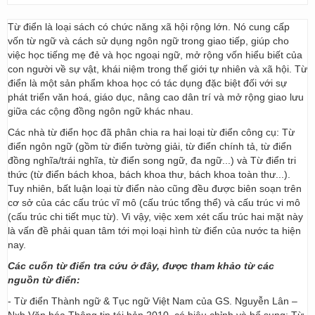
Từ điển là loại sách có chức năng xã hội rộng lớn. Nó cung cấp
vốn từ ngữ và cách sử dụng ngôn ngữ trong giao tiếp, giúp cho
việc học tiếng mẹ đẻ và học ngoại ngữ, mở rộng vốn hiểu biết của
con người về sự vật, khái niệm trong thế giới tự nhiên và xã hội. Từ
điển là một sản phẩm khoa học có tác dụng đặc biệt đối với sự
phát triển văn hoá, giáo dục, nâng cao dân trí và mở rộng giao lưu
giữa các cộng đồng ngôn ngữ khác nhau.
Các nhà từ điển học đã phân chia ra hai loại từ điển công cụ: Từ
điển ngôn ngữ (gồm từ điển tường giải, từ điển chính tả, từ điển
đồng nghĩa/trái nghĩa, từ điển song ngữ, đa ngữ...) và Từ điển tri
thức (từ điển bách khoa, bách khoa thư, bách khoa toàn thư...).
Tuy nhiên, bất luận loại từ điển nào cũng đều được biên soạn trên
cơ sở của các cấu trúc vĩ mô (cấu trúc tổng thể) và cấu trúc vi mô
(cấu trúc chi tiết mục từ). Vì vậy, việc xem xét cấu trúc hai mặt này
là vấn đề phải quan tâm tới mọi loại hình từ điển của nước ta hiện
nay.
Các cuốn từ điển tra cứu ở đây, được tham khảo từ các
nguồn từ điển:
- Từ điển Thành ngữ & Tục ngữ Việt Nam của GS. Nguyễn Lân –