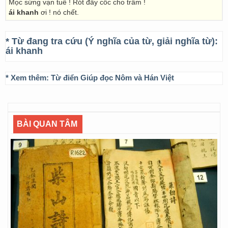
Mọc sừng vạn tuế ! Rót đầy cốc cho trẫm !
ái khanh
ơi ! nó chết.
* Từ đang tra cứu (Ý nghĩa của từ, giải nghĩa từ):
ái khanh
* Xem thêm:
Từ điển Giúp đọc Nôm và Hán Việt
BÀI QUAN TÂM