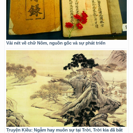
Vài nét về chữ Nôm, nguồn gốc và sự phát triển
Truyện Kiều: Ngẫm hay muôn sự tại Trời, Trời kia đã bắt