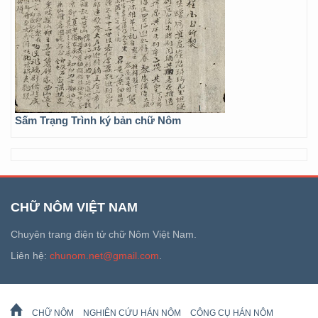
Sấm Trạng Trình ký bản chữ Nôm
CHỮ NÔM VIỆT NAM
Chuyên trang điện tử chữ Nôm Việt Nam.
Liên hệ:
chunom.net@gmail.com
.
CHỮ NÔM
NGHIÊN CỨU HÁN NÔM
CÔNG CỤ HÁN NÔM