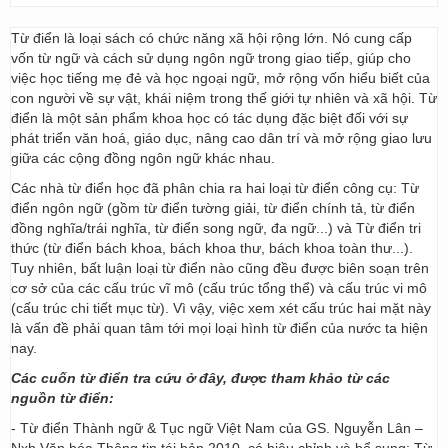
Từ điển là loại sách có chức năng xã hội rộng lớn. Nó cung cấp
vốn từ ngữ và cách sử dụng ngôn ngữ trong giao tiếp, giúp cho
việc học tiếng mẹ đẻ và học ngoại ngữ, mở rộng vốn hiểu biết của
con người về sự vật, khái niệm trong thế giới tự nhiên và xã hội. Từ
điển là một sản phẩm khoa học có tác dụng đặc biệt đối với sự
phát triển văn hoá, giáo dục, nâng cao dân trí và mở rộng giao lưu
giữa các cộng đồng ngôn ngữ khác nhau.
Các nhà từ điển học đã phân chia ra hai loại từ điển công cụ: Từ
điển ngôn ngữ (gồm từ điển tường giải, từ điển chính tả, từ điển
đồng nghĩa/trái nghĩa, từ điển song ngữ, đa ngữ...) và Từ điển tri
thức (từ điển bách khoa, bách khoa thư, bách khoa toàn thư...).
Tuy nhiên, bất luận loại từ điển nào cũng đều được biên soạn trên
cơ sở của các cấu trúc vĩ mô (cấu trúc tổng thể) và cấu trúc vi mô
(cấu trúc chi tiết mục từ). Vì vậy, việc xem xét cấu trúc hai mặt này
là vấn đề phải quan tâm tới mọi loại hình từ điển của nước ta hiện
nay.
Các cuốn từ điển tra cứu ở đây, được tham khảo từ các
nguồn từ điển:
- Từ điển Thành ngữ & Tục ngữ Việt Nam của GS. Nguyễn Lân –