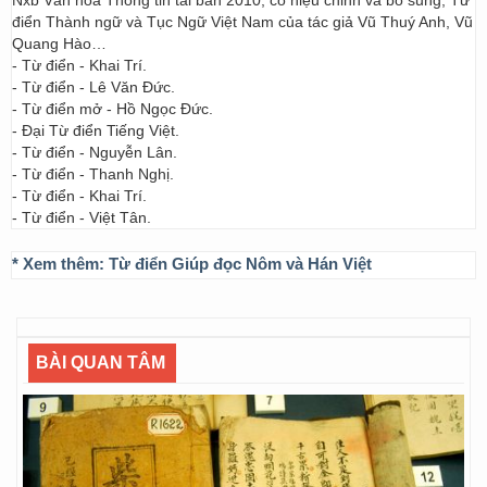
Nxb Văn hóa Thông tin tái bản 2010, có hiệu chỉnh và bổ sung; Từ
điển Thành ngữ và Tục Ngữ Việt Nam của tác giả Vũ Thuý Anh, Vũ
Quang Hào…
- Từ điển - Khai Trí.
- Từ điển - Lê Văn Đức.
- Từ điển mở - Hồ Ngọc Đức.
- Đại Từ điển Tiếng Việt.
- Từ điển - Nguyễn Lân.
- Từ điển - Thanh Nghị.
- Từ điển - Khai Trí.
- Từ điển - Việt Tân.
* Xem thêm:
Từ điển Giúp đọc Nôm và Hán Việt
BÀI QUAN TÂM