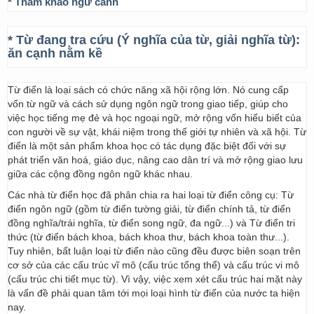
* Tham khảo ngữ cảnh
* Từ đang tra cứu (Ý nghĩa của từ, giải nghĩa từ):
ăn cạnh nằm kề
Từ điển là loại sách có chức năng xã hội rộng lớn. Nó cung cấp
vốn từ ngữ và cách sử dụng ngôn ngữ trong giao tiếp, giúp cho
việc học tiếng mẹ đẻ và học ngoại ngữ, mở rộng vốn hiểu biết của
con người về sự vật, khái niệm trong thế giới tự nhiên và xã hội. Từ
điển là một sản phẩm khoa học có tác dụng đặc biệt đối với sự
phát triển văn hoá, giáo dục, nâng cao dân trí và mở rộng giao lưu
giữa các cộng đồng ngôn ngữ khác nhau.
Các nhà từ điển học đã phân chia ra hai loại từ điển công cụ: Từ
điển ngôn ngữ (gồm từ điển tường giải, từ điển chính tả, từ điển
đồng nghĩa/trái nghĩa, từ điển song ngữ, đa ngữ...) và Từ điển tri
thức (từ điển bách khoa, bách khoa thư, bách khoa toàn thư...).
Tuy nhiên, bất luận loại từ điển nào cũng đều được biên soạn trên
cơ sở của các cấu trúc vĩ mô (cấu trúc tổng thể) và cấu trúc vi mô
(cấu trúc chi tiết mục từ). Vì vậy, việc xem xét cấu trúc hai mặt này
là vấn đề phải quan tâm tới mọi loại hình từ điển của nước ta hiện
nay.