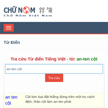
Chữ Nôm
Toggle
navigation
Từ Điển
Tra cứu Từ điển Tiếng Việt - từ:
an-ten cột
an ten
Cột kim loại đặt thẳng đứng trên một trụ cách
điện, thân cột làm an-ten phát.
cột