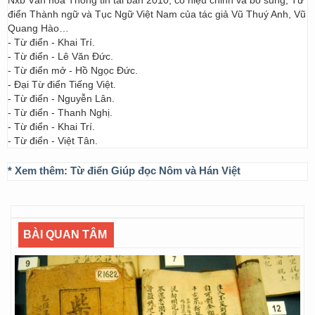
Nxb Văn hóa Thông tin tái bản 2010, có hiệu chỉnh và bổ sung; Từ
điển Thành ngữ và Tục Ngữ Việt Nam của tác giả Vũ Thuý Anh, Vũ
Quang Hào…
- Từ điển - Khai Trí.
- Từ điển - Lê Văn Đức.
- Từ điển mở - Hồ Ngọc Đức.
- Đại Từ điển Tiếng Việt.
- Từ điển - Nguyễn Lân.
- Từ điển - Thanh Nghị.
- Từ điển - Khai Trí.
- Từ điển - Việt Tân.
* Xem thêm:
Từ điển Giúp đọc Nôm và Hán Việt
BÀI QUAN TÂM