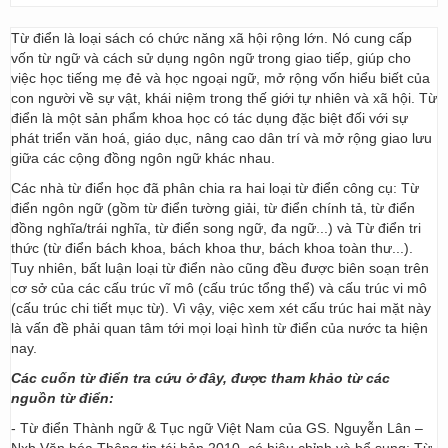
Từ điển là loại sách có chức năng xã hội rộng lớn. Nó cung cấp
vốn từ ngữ và cách sử dụng ngôn ngữ trong giao tiếp, giúp cho
việc học tiếng mẹ đẻ và học ngoại ngữ, mở rộng vốn hiểu biết của
con người về sự vật, khái niệm trong thế giới tự nhiên và xã hội. Từ
điển là một sản phẩm khoa học có tác dụng đặc biệt đối với sự
phát triển văn hoá, giáo dục, nâng cao dân trí và mở rộng giao lưu
giữa các cộng đồng ngôn ngữ khác nhau.
Các nhà từ điển học đã phân chia ra hai loại từ điển công cụ: Từ
điển ngôn ngữ (gồm từ điển tường giải, từ điển chính tả, từ điển
đồng nghĩa/trái nghĩa, từ điển song ngữ, đa ngữ...) và Từ điển tri
thức (từ điển bách khoa, bách khoa thư, bách khoa toàn thư...).
Tuy nhiên, bất luận loại từ điển nào cũng đều được biên soạn trên
cơ sở của các cấu trúc vĩ mô (cấu trúc tổng thể) và cấu trúc vi mô
(cấu trúc chi tiết mục từ). Vì vậy, việc xem xét cấu trúc hai mặt này
là vấn đề phải quan tâm tới mọi loại hình từ điển của nước ta hiện
nay.
Các cuốn từ điển tra cứu ở đây, được tham khảo từ các
nguồn từ điển:
- Từ điển Thành ngữ & Tục ngữ Việt Nam của GS. Nguyễn Lân –