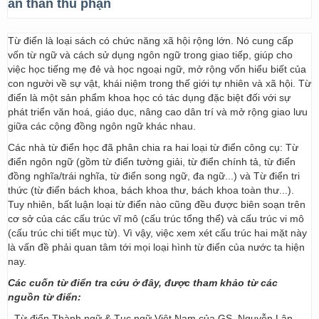
an thân thủ phận
Từ điển là loại sách có chức năng xã hội rộng lớn. Nó cung cấp
vốn từ ngữ và cách sử dụng ngôn ngữ trong giao tiếp, giúp cho
việc học tiếng mẹ đẻ và học ngoại ngữ, mở rộng vốn hiểu biết của
con người về sự vật, khái niệm trong thế giới tự nhiên và xã hội. Từ
điển là một sản phẩm khoa học có tác dụng đặc biệt đối với sự
phát triển văn hoá, giáo dục, nâng cao dân trí và mở rộng giao lưu
giữa các cộng đồng ngôn ngữ khác nhau.
Các nhà từ điển học đã phân chia ra hai loại từ điển công cụ: Từ
điển ngôn ngữ (gồm từ điển tường giải, từ điển chính tả, từ điển
đồng nghĩa/trái nghĩa, từ điển song ngữ, đa ngữ...) và Từ điển tri
thức (từ điển bách khoa, bách khoa thư, bách khoa toàn thư...).
Tuy nhiên, bất luận loại từ điển nào cũng đều được biên soạn trên
cơ sở của các cấu trúc vĩ mô (cấu trúc tổng thể) và cấu trúc vi mô
(cấu trúc chi tiết mục từ). Vì vậy, việc xem xét cấu trúc hai mặt này
là vấn đề phải quan tâm tới mọi loại hình từ điển của nước ta hiện
nay.
Các cuốn từ điển tra cứu ở đây, được tham khảo từ các
nguồn từ điển:
- Từ điển Thành ngữ & Tục ngữ Việt Nam của GS. Nguyễn Lân –