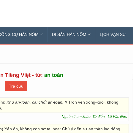
CÔNG CỤ HÁN NÔM
DI SẢN HÁN NÔM
LỊCH VẠN SỰ
n Tiếng Việt - từ:
an toàn
iểm:
Khu an-toàn, cái chốt an-toàn.
// Trọn vẹn xong-xuôi, không
n.
Nguồn tham khảo: Từ điển - Lê Văn Đức
 vẹn) Yên ổn, không còn sợ tai họa: Chú ý đến sự an toàn lao động.