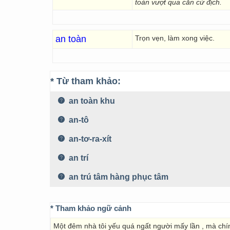
toàn vượt qua căn cứ địch.
an toàn
Trọn vẹn, làm xong việc.
* Từ tham khảo:
an toàn khu
an-tô
an-tơ-ra-xít
an trí
an trú tâm hàng phục tâm
* Tham khảo ngữ cảnh
Một đêm nhà tôi yếu quá ngất người mấy lần , mà chí