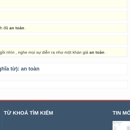
nh đã
an toàn
.
gồi nhìn , nghe mọi sự diễn ra như một khán giả
an toàn
.
ghĩa từ):
an toàn
TỪ KHOÁ TÌM KIẾM
TIN MỚ