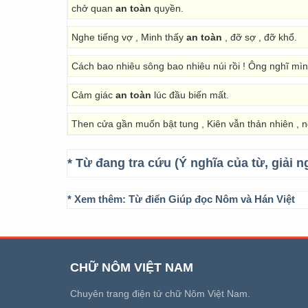
chở quan
an toàn
quyền.
Nghe tiếng vợ , Minh thấy
an toàn
, đỡ sợ , đỡ khổ.
Cách bao nhiêu sông bao nhiêu núi rồi ! Ông nghĩ mì
Cảm giác
an toàn
lúc đầu biến mất.
Then cửa gần muốn bật tung , Kiên vẫn thản nhiên , n
* Từ đang tra cứu (Ý nghĩa của từ, giải n
* Xem thêm:
Từ điển Giúp đọc Nôm và Hán Việt
CHỮ NÔM VIỆT NAM
Chuyên trang điện tử chữ Nôm Việt Nam.