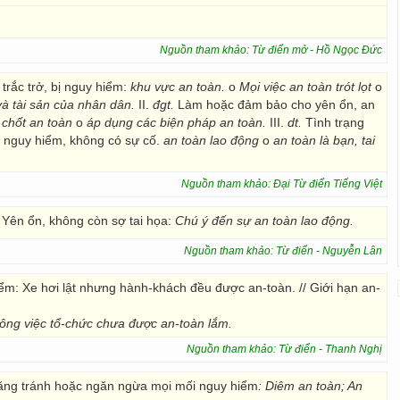
Nguồn tham khảo: Từ điển mở - Hồ Ngọc Đức
trắc trở, bị nguy hiểm:
khu vực
an toàn.
o
Mọi việc an toàn trót lọt
o
à tài sản của nhân dân.
II.
đgt.
Làm hoặc đảm bảo cho yên ổn, an
 chốt an toàn
o
áp dụng các biện pháp an toàn.
III.
dt.
Tình trạng
 nguy hiểm, không có sự cố.
an toàn lao động
o
an toàn là bạn, tai
Nguồn tham khảo: Đại Từ điển Tiếng Việt
) Yên ổn, không còn sợ tai họa:
Chú ý đến sự an toàn lao động.
Nguồn tham khảo: Từ điển - Nguyễn Lân
iểm: Xe hơi lật nhưng hành-khách đều được an-toàn. // Giới hạn an-
ông việc tổ-chức chưa được an-toàn lắm.
Nguồn tham khảo: Từ điển - Thanh Nghị
 năng tránh hoặc ngăn ngừa mọi mối nguy hiểm
:
Diêm an toàn; An