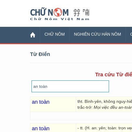
Chữ Nôm
CHỮ NÔM
NGHIÊN CỨU HÁN NÔM
Từ Điển
Tra cứu Từ điể
an toàn
tht. Bình-yên, không nguy-h
trắc-trở:
Mọi việc đều an-toà
an toàn
- tt. (H. an: yên; toàn: trọn