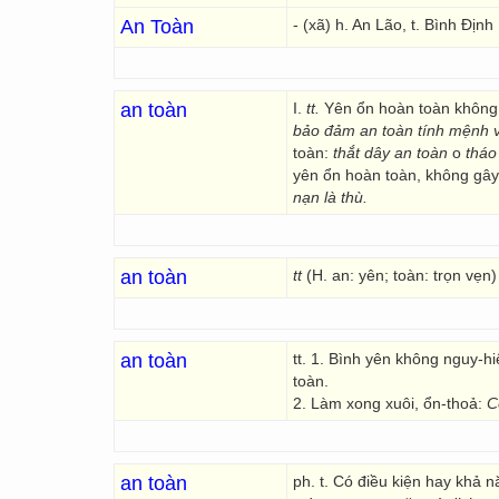
An Toàn
- (xã) h. An Lão, t. Bình Định
an toàn
I.
tt.
Yên ổn hoàn toàn không 
bảo đảm an toàn tính mệnh v
toàn:
thắt dây an toàn
o
tháo
yên ổn hoàn toàn, không gây
nạn là
thù.
an toàn
tt
(H. an: yên; toàn: trọn vẹn
an toàn
tt. 1. Bình yên không nguy-h
toàn.
2. Làm xong xuôi, ổn-thoả:
C
an toàn
ph. t. Có điều kiện hay khả