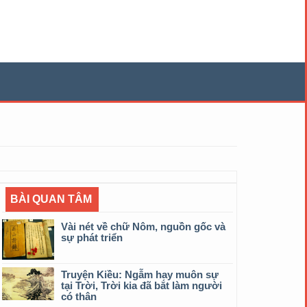
BÀI QUAN TÂM
Vài nét về chữ Nôm, nguồn gốc và
sự phát triển
Truyện Kiều: Ngẫm hay muôn sự
tại Trời, Trời kia đã bắt làm người
có thân