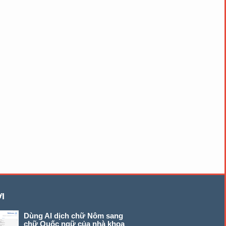
I
Dùng AI dịch chữ Nôm sang
chữ Quốc ngữ của nhà khoa