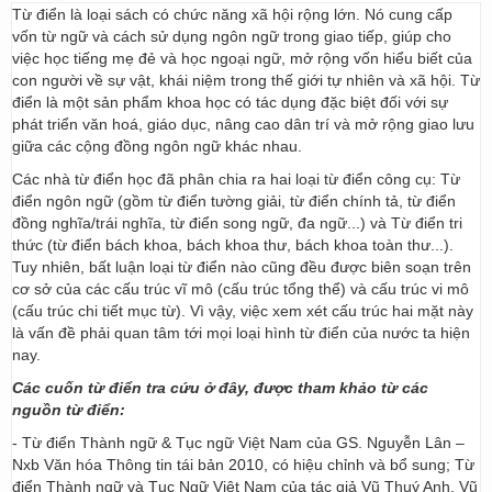
Từ điển là loại sách có chức năng xã hội rộng lớn. Nó cung cấp
vốn từ ngữ và cách sử dụng ngôn ngữ trong giao tiếp, giúp cho
việc học tiếng mẹ đẻ và học ngoại ngữ, mở rộng vốn hiểu biết của
con người về sự vật, khái niệm trong thế giới tự nhiên và xã hội. Từ
điển là một sản phẩm khoa học có tác dụng đặc biệt đối với sự
phát triển văn hoá, giáo dục, nâng cao dân trí và mở rộng giao lưu
giữa các cộng đồng ngôn ngữ khác nhau.
Các nhà từ điển học đã phân chia ra hai loại từ điển công cụ: Từ
điển ngôn ngữ (gồm từ điển tường giải, từ điển chính tả, từ điển
đồng nghĩa/trái nghĩa, từ điển song ngữ, đa ngữ...) và Từ điển tri
thức (từ điển bách khoa, bách khoa thư, bách khoa toàn thư...).
Tuy nhiên, bất luận loại từ điển nào cũng đều được biên soạn trên
cơ sở của các cấu trúc vĩ mô (cấu trúc tổng thể) và cấu trúc vi mô
(cấu trúc chi tiết mục từ). Vì vậy, việc xem xét cấu trúc hai mặt này
là vấn đề phải quan tâm tới mọi loại hình từ điển của nước ta hiện
nay.
Các cuốn từ điển tra cứu ở đây, được tham khảo từ các
nguồn từ điển:
- Từ điển Thành ngữ & Tục ngữ Việt Nam của GS. Nguyễn Lân –
Nxb Văn hóa Thông tin tái bản 2010, có hiệu chỉnh và bổ sung; Từ
điển Thành ngữ và Tục Ngữ Việt Nam của tác giả Vũ Thuý Anh, Vũ