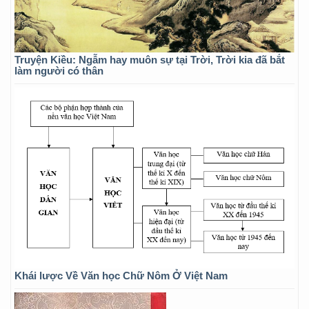
Truyện Kiều: Ngẫm hay muôn sự tại Trời, Trời kia đã bắt
làm người có thân
Khái lược Về Văn học Chữ Nôm Ở Việt Nam