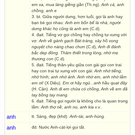
em xa, mua láng giềng gần
(Th.ng)
. Anh cả, anh
chồng, anh e
3. bt. Giữa người dưng, hơn tuổi, gọi là anh hay
bạn bè gọi nhau:
Anh em bốn bể là nhà; người
dưng khác họ cũng là anh em
(C.d)
.
4. đạit. Tiếng vợ gọi chồng hay chồng tự-xưng với
vợ:
Anh về gánh gạch Bát-tràng, xây hồ vọng
nguyệt cho nàng chao chưn
(C.d)
; Anh đi đánh
bắc dẹp đông. Thảm thiết trong lòng, nhớ mẹ
thương con
(C.d)
.
5. đạit. Tiếng thân-yêu giữa con gái gọi con trai
hay con trai tự xưng với con gái:
Anh nhớ tiếng;
nhớ hình; anh nhớ ảnh. Anh nhớ em, anh nhớ lắm
em ơi!
(X.Diệu)
. Em ơi hãy ngủ...anh hầu quạt đây
(H. Cận)
. Anh đi em chửa có chồng, Anh về em đã
tay bồng tay mang.
6. đạit. Tiếng gọi người lạ không cho là quan trọng
lắm:
Anh thợ nề, anh nọ, anh kia v.v..
anh
tt. Sáng, đẹp (khd):
Anh-tài, anh-hùng.
anh
đd. Nước Anh-cát-lợi gọi tắt.