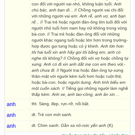
con đối với người vai nhỏ, không luận tuổi:
Anh
chú bác, anh bạn dì...
// Chồng người vai chị đối
với những người vai em:
Anh rể, anh vợ, anh bạn
rể...
// Trai trẻ hoặc người đàn-ông lớn tuổi đối với
người nhỏ tuổi hơn nam hay nữ không trong vòng
bà-con. // Trai trẻ hoặc đàn-ông đối với những
người khác ngang tuổi hoặc lớn hơn trong trường-
hợp được gọi tưng hoặc có ý khinh.
Anh lớn hơn
tôi hai tuổi xin anh hãy gọi tôi bằng em; anh có
nghe tôi không?
// Chồng đối với vợ hoặc chồng tự
xưng:
Anh có đi xin anh dắt mẹ con em theo với;-
anh chưa đi.
// Người trai hoặc đàn-ông tự-xưng
thân-mật với người kém tuổi hơn hoặc ruột-thịt,
hoặc bà-con, hoặc người dưng:
Anh tính biếu em
một cuốn sách.
// Tiếng gọi những người làm nghề
thấp kém:
Anh xe, anh lao-công, anh ăn xin....
anh
tht. Sáng, đẹp, rực-rỡ, nổi bật.
anh
dt. Trẻ con mới sanh.
anh
dt. Chim oanh:
Gần xa nô-nức yến anh
(K).