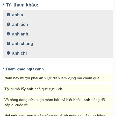
* Từ tham khảo:
anh ả
anh ách
anh ánh
anh chàng
anh chị
* Tham khảo ngữ cảnh
Năm nay mượn phải
anh
lực điền làm vụng mà chậm quá.
Tội gì mà lấy
anh
nhà quê cục kịch.
Và nàng đang sửa soạn mâm bát , vì biết Khải ,
anh
nàng đã
sắp đi cuốc về.
Hai
anh
em , người nào cũng có vẻ rất mãn nguyện , tự bằng