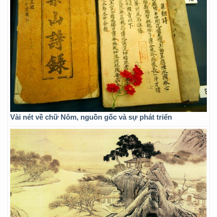
Vài nét về chữ Nôm, nguồn gốc và sự phát triển