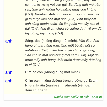
con trai tự-xưng với con gái:
Ba đồng một mớ trầu
cay, Sao anh không hỏi những ngày con không
(C-d)
.
Văn-liệu: Anh còn son em hãy còn son, ước
gì ta được làm con một nhà
(C-d)
. Anh thấy em
anh cũng muốn chào, Sợ lòng bác mẹ cây cao lá
dài
(C-d)
. Anh đi em chửa có chồng, Anh về em đã
tay bồng, tay mang
(C-d)
.
anh
Sáng, đẹp (không dùng một mình).
Văn-liệu: Anh
hùng gì anh-hùng rơm, Cho một bó lửa hết cơn
anh-hùng
(C-d)
. Làm trai quyết chí tang-bồng,
Sao cho tỏ mặt anh-hùng mới cam
(C-d)
. Một đời
được mấy anh-hùng, Một nước được mấy đức ông
trị-vì
(C-d)
.
anh
Đứa bé con (Không dùng một mình).
anh
Chim oanh, tiếng đường trong thường gọi là anh.
Như anh-yến (oanh-yến), yến-anh (yến-oanh).
Xem chữ oanh.
Nguồn tham chiếu: Từ điển - Khai Trí