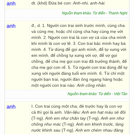
anh
dt. (khd) Đứa bé con:
Anh-nhi, anh-hài.
Nguồn tham khảo: Từ điển - Thanh Nghị
anh
đ., d. 1. Người con trai sinh trước mình, cùng cha
và cùng mẹ, hoặc chỉ cùng cha hay cùng mẹ với
mình. 2. Người con trai là con vợ cả của cha mình
khi mình là con vợ lẽ. 3. Con trai bác mình hay bá
mình. 4. Từ dùng để gọi anh mình, để tự xưng với
em mình, để chồng tự xưng với vợ, để vợ gọi
chồng, để cha mẹ gọi con trai đã trưởng thành, để
cha mẹ gọi con rể. 5. Từ người con trai dùng để tự
xưng với người đáng tuổi em mình. 6. Từ chỉ một
người bạn trai, người đàn ông ngang hàng hoặc
một người con trai nào
:
Anh công nhân.
Nguồn tham khảo: Từ điển - Việt Tân
anh
I. Con trai cùng một cha, đẻ trước hay là con vợ
cả thì gọi là anh.
Văn-liệu: Anh em hạt máu sẻ đôi
(T-ng)
. Anh em như chân tay
(T-ng)
. Anh em như
chông như mác
(T-ng)
. Anh em khinh trước, làng
nước khinh sau
(T-ng)
. Anh em chém nhau đàng