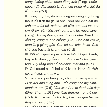
dọng, không chém nhau đàng lưỡi
(T-ng)
. Khôn
ngoan đá-đáp người ta, Anh em trong nhà chớ đá
lẫn nhau
(C-d)
.
II. Trong một họ, dù nội dù ngoại, cùng một hàng
mà là bề trên thì gọi là anh. Như nói:
Anh em họ,
anh em thúc-bá, anh em cô-cữu, anh em vợ, anh
em rể v.
v.
Văn-liệu: Anh em trong họ ngoài làng
(T-ng)
. Không thiêng cũng thể bụt nhà, Dầu khôn
dầu dại cũng ra anh chồng
(C-d)
. Bán anh em xa,
mua láng giềng gần. Con cô con cậu thì xa, Con
chú con bác thật là anh em
(C-d)
.
III. Đối với người ngoài ai hơn tuổi thì gọi là anh,
hay là bè-bạn gọi lẫn nhau:
Anh em tứ hải giao
tình, Tuy rằng bốn bể như sinh một nhà
(C-d).
IV. Gọi người ngoài hơi có ý khinh. Như nói:
Anh
nọ, anh kia, anh ta v.
v.
V. Tiếng vợ gọi chồng hay chồng tự xưng với vợ:
Ai đi xứ Lạng cùng anh, Tiếc công bác mẹ sinh-
thành ra em
(C-d)
.
Văn-liệu: Anh đi đánh bắc dẹp
đông, Thảm thiết trong lòng thương mẹ nhớ em
(C-d)
. Anh về sẻ gỗ cho dầy, Bắc cầu qua bể cho
thầy mẹ sang
(C-d)
.
VI. Tiếng thân của con gái gọi con trai, hay của