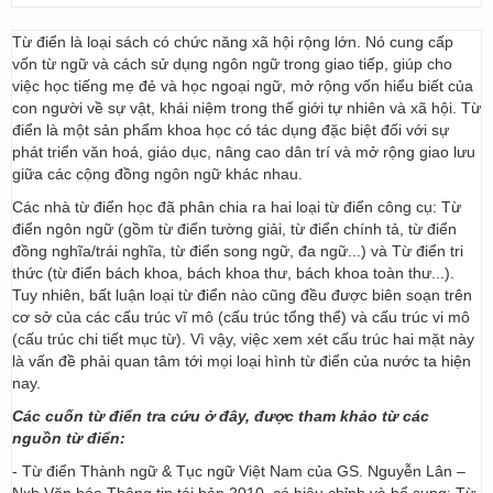
Từ điển là loại sách có chức năng xã hội rộng lớn. Nó cung cấp
vốn từ ngữ và cách sử dụng ngôn ngữ trong giao tiếp, giúp cho
việc học tiếng mẹ đẻ và học ngoại ngữ, mở rộng vốn hiểu biết của
con người về sự vật, khái niệm trong thế giới tự nhiên và xã hội. Từ
điển là một sản phẩm khoa học có tác dụng đặc biệt đối với sự
phát triển văn hoá, giáo dục, nâng cao dân trí và mở rộng giao lưu
giữa các cộng đồng ngôn ngữ khác nhau.
Các nhà từ điển học đã phân chia ra hai loại từ điển công cụ: Từ
điển ngôn ngữ (gồm từ điển tường giải, từ điển chính tả, từ điển
đồng nghĩa/trái nghĩa, từ điển song ngữ, đa ngữ...) và Từ điển tri
thức (từ điển bách khoa, bách khoa thư, bách khoa toàn thư...).
Tuy nhiên, bất luận loại từ điển nào cũng đều được biên soạn trên
cơ sở của các cấu trúc vĩ mô (cấu trúc tổng thể) và cấu trúc vi mô
(cấu trúc chi tiết mục từ). Vì vậy, việc xem xét cấu trúc hai mặt này
là vấn đề phải quan tâm tới mọi loại hình từ điển của nước ta hiện
nay.
Các cuốn từ điển tra cứu ở đây, được tham khảo từ các
nguồn từ điển:
- Từ điển Thành ngữ & Tục ngữ Việt Nam của GS. Nguyễn Lân –