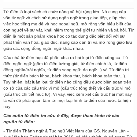
Từ điển là loại sách có chức năng xã hội rộng lớn. Nó cung cấp
vốn từ ngữ và cách sử dụng ngôn ngữ trong giao tiếp, giúp cho
việc học tiếng mẹ đẻ và học ngoại ngữ, mở rộng vốn hiểu biết của
con người về sự vật, khái niệm trong thế giới tự nhiên và xã hội. Từ
điển là một sản phẩm khoa học có tác dụng đặc biệt đối với sự
phát triển văn hoá, giáo dục, nâng cao dân trí và mở rộng giao lưu
giữa các cộng đồng ngôn ngữ khác nhau.
Các nhà từ điển học đã phân chia ra hai loại từ điển công cụ: Từ
điển ngôn ngữ (gồm từ điển tường giải, từ điển chính tả, từ điển
đồng nghĩa/trái nghĩa, từ điển song ngữ, đa ngữ...) và Từ điển tri
thức (từ điển bách khoa, bách khoa thư, bách khoa toàn thư...).
Tuy nhiên, bất luận loại từ điển nào cũng đều được biên soạn trên
cơ sở của các cấu trúc vĩ mô (cấu trúc tổng thể) và cấu trúc vi mô
(cấu trúc chi tiết mục từ). Vì vậy, việc xem xét cấu trúc hai mặt này
là vấn đề phải quan tâm tới mọi loại hình từ điển của nước ta hiện
nay.
Các cuốn từ điển tra cứu ở đây, được tham khảo từ các
nguồn từ điển:
- Từ điển Thành ngữ & Tục ngữ Việt Nam của GS. Nguyễn Lân –