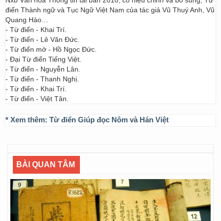
Nxb Văn hóa Thông tin tái bản 2010, có hiệu chỉnh và bổ sung; Từ
điển Thành ngữ và Tục Ngữ Việt Nam của tác giả Vũ Thuý Anh, Vũ
Quang Hào…
- Từ điển - Khai Trí.
- Từ điển - Lê Văn Đức.
- Từ điển mở - Hồ Ngọc Đức.
- Đại Từ điển Tiếng Việt.
- Từ điển - Nguyễn Lân.
- Từ điển - Thanh Nghị.
- Từ điển - Khai Trí.
- Từ điển - Việt Tân.
* Xem thêm:
Từ điển Giúp đọc Nôm và Hán Việt
BÀI QUAN TÂM