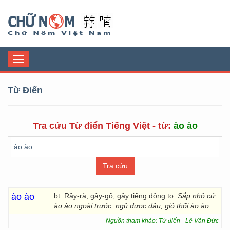
Chữ Nôm
Toggle
navigation
Từ Điển
Tra cứu Từ điển Tiếng Việt - từ:
ào ào
ào ào
bt. Rầy-rà, gây-gổ, gây tiếng động to:
Sắp nhỏ cứ
ào ào ngoài trước, ngủ được đâu; gió thổi ào ào.
Nguồn tham khảo: Từ điển - Lê Văn Đức