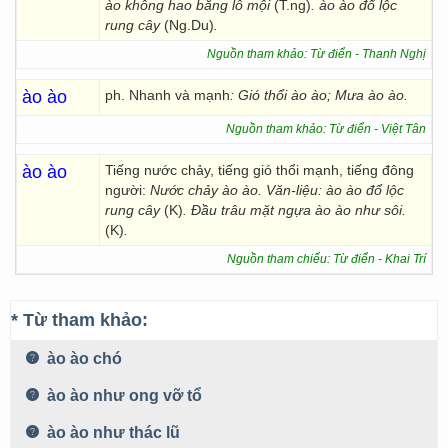
ào không hao bằng lỗ mội
(T.ng)
. ào ào đổ lộc
rung cây
(Ng.Du)
.
Nguồn tham khảo: Từ điển - Thanh Nghị
ào ào
ph. Nhanh và mạnh
:
Gió thổi ào ào; Mưa ào ào.
Nguồn tham khảo: Từ điển - Việt Tân
ào ào
Tiếng nước chảy, tiếng gió thổi mạnh, tiếng đông
người:
Nước chảy ào ào.
Văn-liệu: ào ào đổ lộc
rung cây
(K)
. Đầu trâu mặt ngựa ào ào như sôi.
(K)
.
Nguồn tham chiếu: Từ điển - Khai Trí
* Từ tham khảo:
ào ào chó
ào ào như ong vỡ tổ
ào ào như thác lũ