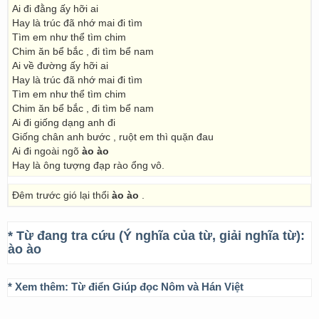
Ai đi đằng ấy hỡi ai
Hay là trúc đã nhớ mai đi tìm
Tìm em như thể tìm chim
Chim ăn bể bắc , đi tìm bể nam
Ai về đường ấy hỡi ai
Hay là trúc đã nhớ mai đi tìm
Tìm em như thể tìm chim
Chim ăn bể bắc , đi tìm bể nam
Ai đi giống dạng anh đi
Giống chân anh bước , ruột em thì quặn đau
Ai đi ngoài ngõ
ào ào
Hay là ông tượng đạp rào ổng vô.
Đêm trước gió lại thổi
ào ào
.
* Từ đang tra cứu (Ý nghĩa của từ, giải nghĩa từ):
ào ào
* Xem thêm:
Từ điển Giúp đọc Nôm và Hán Việt