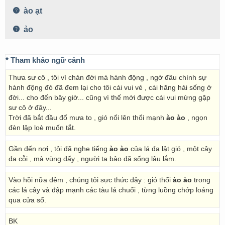
ào ạt
ảo
* Tham khảo ngữ cảnh
Thưa sư cô , tôi vì chán đời mà hành động , ngờ đâu chính sự
hành động đó đã đem lại cho tôi cái vui vẻ , cái hăng hái sống ở
đời... cho đến bây giờ... cũng vì thế mới được cái vui mừng gặp
sư cô ở đây...
Trời đã bắt đầu đổ mưa to , gió nổi lên thổi mạnh
ào ào
, ngọn
đèn lập loè muốn tắt.
Gần đến nơi , tôi đã nghe tiếng
ào ào
của lá đa lật gió , một cây
đa cỗi , mà vùng đấy , người ta bảo đã sống lâu lắm.
Vào hồi nữa đêm , chúng tôi sực thức dậy : gió thổi
ào ào
trong
các lá cây và đập mạnh các tàu lá chuối , từng luồng chớp loáng
qua cửa sổ.
BK