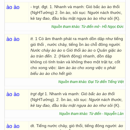
ào ào
- trgt. đgt. 1. Nhanh và mạnh: Gió bấc ào ào thổi
(NgHTưởng) 2. ồn ào, sôi sục: Người nách thước,
kẻ tay đao, đầu trâu mặt ngựa ào ào như sôi (K).
Nguồn tham khảo: Từ điển mở - Hồ Ngọc Đức
ào ào
tt.
1 Có âm thanh phát ra mạnh dồn dập như tiếng
gió thổi , nước chảy, tiếng ồn ào chỗ đông người:
Nước chảy ào ào
o
Gió thổi ào ào
o
Quân giặc ào
ào tràn đến.
2. (Hành động) nhanh, dồn dập
không có tính toán và không theo một trật tự, cốt
cho xong việc:
làm ào ào cho xong việc
o
phát
biểu ào ào cho hết giờ.
Nguồn tham khảo: Đại Từ điển Tiếng Việt
ào ào
trgt đgt
1. Nhanh và mạnh:
Gió bấc ào ào thổi
(NgHTưởng). 2. ồn ào, sôi sục:
Người nách thước,
kẻ tay đao, đầu trâu mặt ngựa ào ào như sôi
(K).
Nguồn tham khảo: Từ điển - Nguyễn Lân
ào ào
dt. Tiếng nước chảy, gió thổi, tiếng đông người:
ào