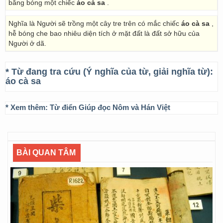
bằng bóng một chiếc
áo cà sa
.
Nghĩa là Người sẽ trồng một cây tre trên có mắc chiếc
áo cà sa
,
hễ bóng che bao nhiêu diện tích ở mặt đất là đất sở hữu của
Người ở dã.
* Từ đang tra cứu (Ý nghĩa của từ, giải nghĩa từ):
áo cà sa
* Xem thêm:
Từ điển Giúp đọc Nôm và Hán Việt
BÀI QUAN TÂM