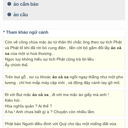
áo cẩm bào
áo cầu
* Tham khảo ngữ cảnh
Còn vẽ công chúa mặc áo tứ thân thì chắc ông theo sự tích Phật
và Phật tổ khi đã rời bỏ cung điện , liền cởi bộ gấm đổi lấy
áo cà
sa
của một vị hoà thượng...
Ngọc tuy không hiểu sự tích Phật cũng trả lời liều :
Ấy chính thế.
Trên bụt gỗ , sư cụ khoác
áo cà sa
ngồi ngay thẳng như một pho
tượng , chỉ hơi mấp máy cặp môi , và động đậy cánh tay gõ mõ.
Đi với Bụt mặc
áo cà sa
, đi với ma mặc áo giấy mà anh !
Kiên hỏi :
Hòa nghĩa quân ? Ai thế ?
A ha ! Anh chưa biết gì à ? Chuyện còn nhiều lắm.
Phật bảo Người điều đình với Quỷ cho tậu một miếng đất vừa