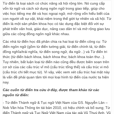
Từ điển là loại sách có chức năng xã hội rộng lớn. Nó cung cấp
vốn từ ngữ và cách sử dụng ngôn ngữ trong giao tiếp, giúp cho
việc học tiếng mẹ đẻ và học ngoại ngữ, mở rộng vốn hiểu biết của
con người về sự vật, khái niệm trong thế giới tự nhiên và xã hội. Từ
điển là một sản phẩm khoa học có tác dụng đặc biệt đối với sự
phát triển văn hoá, giáo dục, nâng cao dân trí và mở rộng giao lưu
giữa các cộng đồng ngôn ngữ khác nhau.
Các nhà từ điển học đã phân chia ra hai loại từ điển công cụ: Từ
điển ngôn ngữ (gồm từ điển tường giải, từ điển chính tả, từ điển
đồng nghĩa/trái nghĩa, từ điển song ngữ, đa ngữ...) và Từ điển tri
thức (từ điển bách khoa, bách khoa thư, bách khoa toàn thư...).
Tuy nhiên, bất luận loại từ điển nào cũng đều được biên soạn trên
cơ sở của các cấu trúc vĩ mô (cấu trúc tổng thể) và cấu trúc vi mô
(cấu trúc chi tiết mục từ). Vì vậy, việc xem xét cấu trúc hai mặt này
là vấn đề phải quan tâm tới mọi loại hình từ điển của nước ta hiện
nay.
Các cuốn từ điển tra cứu ở đây, được tham khảo từ các
nguồn từ điển:
- Từ điển Thành ngữ & Tục ngữ Việt Nam của GS. Nguyễn Lân –
Nxb Văn hóa Thông tin tái bản 2010, có hiệu chỉnh và bổ sung; Từ
điển Thành ngữ và Tục Ngữ Việt Nam của tác giả Vũ Thuý Anh, Vũ