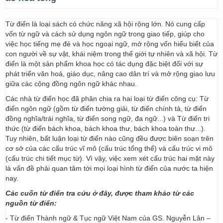
Từ điển là loại sách có chức năng xã hội rộng lớn. Nó cung cấp
vốn từ ngữ và cách sử dụng ngôn ngữ trong giao tiếp, giúp cho
việc học tiếng mẹ đẻ và học ngoại ngữ, mở rộng vốn hiểu biết của
con người về sự vật, khái niệm trong thế giới tự nhiên và xã hội. Từ
điển là một sản phẩm khoa học có tác dụng đặc biệt đối với sự
phát triển văn hoá, giáo dục, nâng cao dân trí và mở rộng giao lưu
giữa các cộng đồng ngôn ngữ khác nhau.
Các nhà từ điển học đã phân chia ra hai loại từ điển công cụ: Từ
điển ngôn ngữ (gồm từ điển tường giải, từ điển chính tả, từ điển
đồng nghĩa/trái nghĩa, từ điển song ngữ, đa ngữ...) và Từ điển tri
thức (từ điển bách khoa, bách khoa thư, bách khoa toàn thư...).
Tuy nhiên, bất luận loại từ điển nào cũng đều được biên soạn trên
cơ sở của các cấu trúc vĩ mô (cấu trúc tổng thể) và cấu trúc vi mô
(cấu trúc chi tiết mục từ). Vì vậy, việc xem xét cấu trúc hai mặt này
là vấn đề phải quan tâm tới mọi loại hình từ điển của nước ta hiện
nay.
Các cuốn từ điển tra cứu ở đây, được tham khảo từ các
nguồn từ điển:
- Từ điển Thành ngữ & Tục ngữ Việt Nam của GS. Nguyễn Lân –