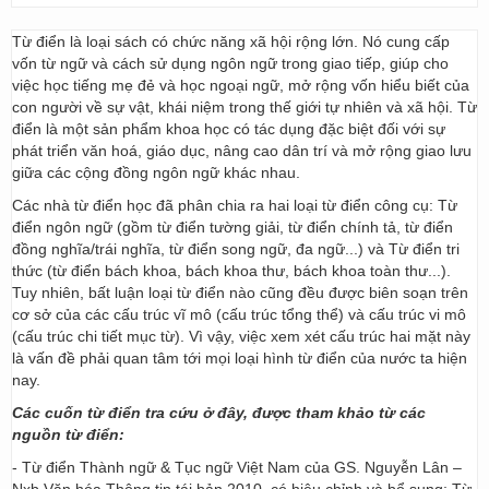
Từ điển là loại sách có chức năng xã hội rộng lớn. Nó cung cấp
vốn từ ngữ và cách sử dụng ngôn ngữ trong giao tiếp, giúp cho
việc học tiếng mẹ đẻ và học ngoại ngữ, mở rộng vốn hiểu biết của
con người về sự vật, khái niệm trong thế giới tự nhiên và xã hội. Từ
điển là một sản phẩm khoa học có tác dụng đặc biệt đối với sự
phát triển văn hoá, giáo dục, nâng cao dân trí và mở rộng giao lưu
giữa các cộng đồng ngôn ngữ khác nhau.
Các nhà từ điển học đã phân chia ra hai loại từ điển công cụ: Từ
điển ngôn ngữ (gồm từ điển tường giải, từ điển chính tả, từ điển
đồng nghĩa/trái nghĩa, từ điển song ngữ, đa ngữ...) và Từ điển tri
thức (từ điển bách khoa, bách khoa thư, bách khoa toàn thư...).
Tuy nhiên, bất luận loại từ điển nào cũng đều được biên soạn trên
cơ sở của các cấu trúc vĩ mô (cấu trúc tổng thể) và cấu trúc vi mô
(cấu trúc chi tiết mục từ). Vì vậy, việc xem xét cấu trúc hai mặt này
là vấn đề phải quan tâm tới mọi loại hình từ điển của nước ta hiện
nay.
Các cuốn từ điển tra cứu ở đây, được tham khảo từ các
nguồn từ điển:
- Từ điển Thành ngữ & Tục ngữ Việt Nam của GS. Nguyễn Lân –