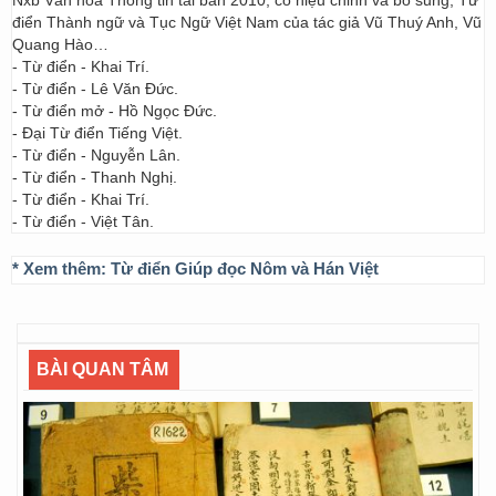
Nxb Văn hóa Thông tin tái bản 2010, có hiệu chỉnh và bổ sung; Từ
điển Thành ngữ và Tục Ngữ Việt Nam của tác giả Vũ Thuý Anh, Vũ
Quang Hào…
- Từ điển - Khai Trí.
- Từ điển - Lê Văn Đức.
- Từ điển mở - Hồ Ngọc Đức.
- Đại Từ điển Tiếng Việt.
- Từ điển - Nguyễn Lân.
- Từ điển - Thanh Nghị.
- Từ điển - Khai Trí.
- Từ điển - Việt Tân.
* Xem thêm:
Từ điển Giúp đọc Nôm và Hán Việt
BÀI QUAN TÂM