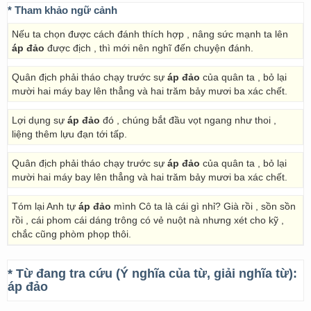
* Tham khảo ngữ cảnh
Nếu ta chọn được cách đánh thích hợp , nâng sức mạnh ta lên
áp đảo
được địch , thì mới nên nghĩ đến chuyện đánh.
Quân địch phải tháo chạy trước sự
áp đảo
của quân ta , bỏ lại
mười hai máy bay lên thẳng và hai trăm bảy mươi ba xác chết.
Lợi dụng sự
áp đảo
đó , chúng bắt đầu vọt ngang như thoi ,
liệng thêm lựu đạn tới tấp.
Quân địch phải tháo chạy trước sự
áp đảo
của quân ta , bỏ lại
mười hai máy bay lên thẳng và hai trăm bảy mươi ba xác chết.
Tóm lại Anh tự
áp đảo
mình Cô ta là cái gì nhỉ? Già rồi , sồn sồn
rồi , cái phom cái dáng trông có vẻ nuột nà nhưng xét cho kỹ ,
chắc cũng phòm phọp thôi.
* Từ đang tra cứu (Ý nghĩa của từ, giải nghĩa từ):
áp đảo