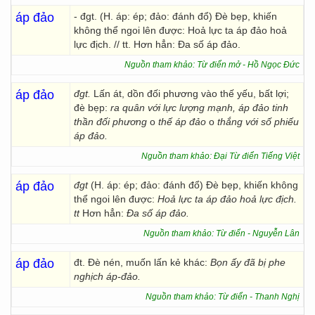
áp đảo
- đgt. (H. áp: ép; đảo: đánh đổ) Đè bẹp, khiến
không thể ngoi lên được: Hoả lực ta áp đảo hoả
lực địch. // tt. Hơn hẳn: Đa số áp đảo.
Nguồn tham khảo: Từ điển mở - Hồ Ngọc Đức
áp đảo
đgt.
Lấn át, dồn đối phương vào thế yếu, bất lợi;
đè bẹp:
ra quân với lực lượng mạnh, áp đảo tinh
thần đối phương
o
thế áp đảo
o
thắng với số phiếu
áp đảo.
Nguồn tham khảo: Đại Từ điển Tiếng Việt
áp đảo
đgt
(H. áp: ép; đảo: đánh đổ) Đè bẹp, khiến không
thể ngoi lên được:
Hoả lực ta áp đảo hoả lực địch.
tt
Hơn hẳn:
Đa số áp đảo.
Nguồn tham khảo: Từ điển - Nguyễn Lân
áp đảo
đt. Đè nén, muốn lấn kẻ khác:
Bọn ấy đã bị phe
nghịch áp-đảo.
Nguồn tham khảo: Từ điển - Thanh Nghị