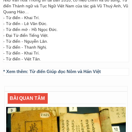
Nxb Văn hóa Thông tin tái bản 2010, có hiệu chỉnh và bổ sung; Từ
điển Thành ngữ và Tục Ngữ Việt Nam của tác giả Vũ Thuý Anh, Vũ
Quang Hào…
- Từ điển - Khai Trí.
- Từ điển - Lê Văn Đức.
- Từ điển mở - Hồ Ngọc Đức.
- Đại Từ điển Tiếng Việt.
- Từ điển - Nguyễn Lân.
- Từ điển - Thanh Nghị.
- Từ điển - Khai Trí.
- Từ điển - Việt Tân.
* Xem thêm:
Từ điển Giúp đọc Nôm và Hán Việt
BÀI QUAN TÂM