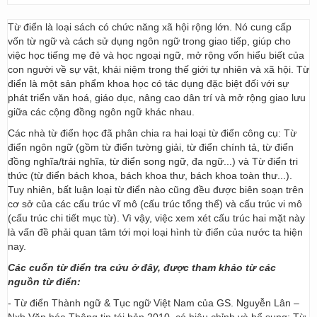
Từ điển là loại sách có chức năng xã hội rộng lớn. Nó cung cấp
vốn từ ngữ và cách sử dụng ngôn ngữ trong giao tiếp, giúp cho
việc học tiếng mẹ đẻ và học ngoại ngữ, mở rộng vốn hiểu biết của
con người về sự vật, khái niệm trong thế giới tự nhiên và xã hội. Từ
điển là một sản phẩm khoa học có tác dụng đặc biệt đối với sự
phát triển văn hoá, giáo dục, nâng cao dân trí và mở rộng giao lưu
giữa các cộng đồng ngôn ngữ khác nhau.
Các nhà từ điển học đã phân chia ra hai loại từ điển công cụ: Từ
điển ngôn ngữ (gồm từ điển tường giải, từ điển chính tả, từ điển
đồng nghĩa/trái nghĩa, từ điển song ngữ, đa ngữ...) và Từ điển tri
thức (từ điển bách khoa, bách khoa thư, bách khoa toàn thư...).
Tuy nhiên, bất luận loại từ điển nào cũng đều được biên soạn trên
cơ sở của các cấu trúc vĩ mô (cấu trúc tổng thể) và cấu trúc vi mô
(cấu trúc chi tiết mục từ). Vì vậy, việc xem xét cấu trúc hai mặt này
là vấn đề phải quan tâm tới mọi loại hình từ điển của nước ta hiện
nay.
Các cuốn từ điển tra cứu ở đây, được tham khảo từ các
nguồn từ điển:
- Từ điển Thành ngữ & Tục ngữ Việt Nam của GS. Nguyễn Lân –