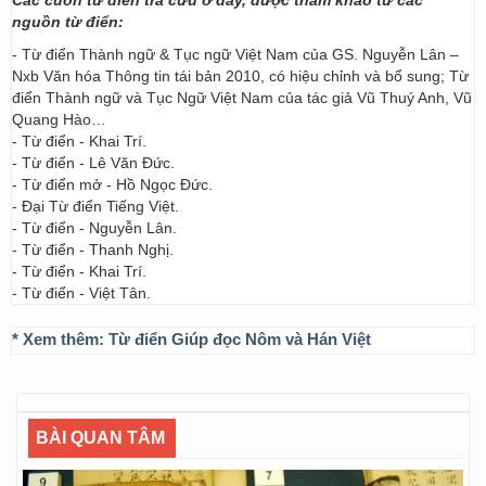
Các cuốn từ điển tra cứu ở đây, được tham khảo từ các
nguồn từ điển:
- Từ điển Thành ngữ & Tục ngữ Việt Nam của GS. Nguyễn Lân –
Nxb Văn hóa Thông tin tái bản 2010, có hiệu chỉnh và bổ sung; Từ
điển Thành ngữ và Tục Ngữ Việt Nam của tác giả Vũ Thuý Anh, Vũ
Quang Hào…
- Từ điển - Khai Trí.
- Từ điển - Lê Văn Đức.
- Từ điển mở - Hồ Ngọc Đức.
- Đại Từ điển Tiếng Việt.
- Từ điển - Nguyễn Lân.
- Từ điển - Thanh Nghị.
- Từ điển - Khai Trí.
- Từ điển - Việt Tân.
* Xem thêm:
Từ điển Giúp đọc Nôm và Hán Việt
BÀI QUAN TÂM