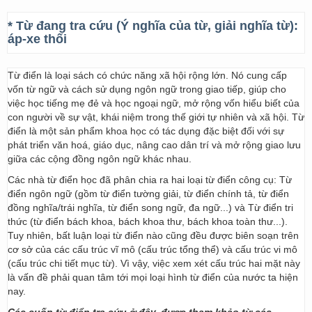
* Từ đang tra cứu (Ý nghĩa của từ, giải nghĩa từ):
áp-xe thối
Từ điển là loại sách có chức năng xã hội rộng lớn. Nó cung cấp
vốn từ ngữ và cách sử dụng ngôn ngữ trong giao tiếp, giúp cho
việc học tiếng mẹ đẻ và học ngoại ngữ, mở rộng vốn hiểu biết của
con người về sự vật, khái niệm trong thế giới tự nhiên và xã hội. Từ
điển là một sản phẩm khoa học có tác dụng đặc biệt đối với sự
phát triển văn hoá, giáo dục, nâng cao dân trí và mở rộng giao lưu
giữa các cộng đồng ngôn ngữ khác nhau.
Các nhà từ điển học đã phân chia ra hai loại từ điển công cụ: Từ
điển ngôn ngữ (gồm từ điển tường giải, từ điển chính tả, từ điển
đồng nghĩa/trái nghĩa, từ điển song ngữ, đa ngữ...) và Từ điển tri
thức (từ điển bách khoa, bách khoa thư, bách khoa toàn thư...).
Tuy nhiên, bất luận loại từ điển nào cũng đều được biên soạn trên
cơ sở của các cấu trúc vĩ mô (cấu trúc tổng thể) và cấu trúc vi mô
(cấu trúc chi tiết mục từ). Vì vậy, việc xem xét cấu trúc hai mặt này
là vấn đề phải quan tâm tới mọi loại hình từ điển của nước ta hiện
nay.